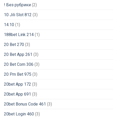
! Без рубрики
(2)
10 Jili Slot 812
(3)
14.10
(1)
188bet Link 214
(1)
20 Bet 270
(3)
20 Bet App 261
(3)
20 Bet Com 306
(3)
20 Pm Bet 975
(3)
20bet App 172
(3)
20bet App 691
(3)
20bet Bonus Code 461
(3)
20bet Login 460
(3)