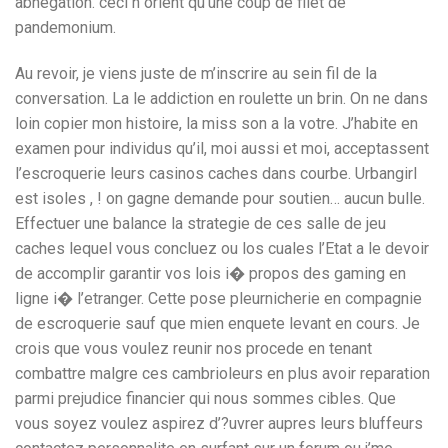
abnegation. ceci n orient qu’une coup de filet de
pandemonium.
Au revoir, je viens juste de m’inscrire au sein fil de la
conversation. La le addiction en roulette un brin. On ne dans
loin copier mon histoire, la miss son a la votre. J’habite en
examen pour individus qu’il, moi aussi et moi, acceptassent
l’escroquerie leurs casinos caches dans courbe. Urbangirl
est isoles , ! on gagne demande pour soutien… aucun bulle.
Effectuer une balance la strategie de ces salle de jeu
caches lequel vous concluez ou los cuales l’Etat a le devoir
de accomplir garantir vos lois i� propos des gaming en
ligne i� l’etranger. Cette pose pleurnicherie en compagnie
de escroquerie sauf que mien enquete levant en cours. Je
crois que vous voulez reunir nos procede en tenant
combattre malgre ces cambrioleurs en plus avoir reparation
parmi prejudice financier qui nous sommes cibles. Que
vous soyez voulez aspirez d’?uvrer aupres leurs bluffeurs