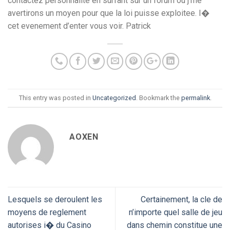
contactez personnalite en surfant sur un forum ou j’me
avertirons un moyen pour que la loi puisse exploitee. I�
cet evenement d’enter vous voir. Patrick
This entry was posted in
Uncategorized
. Bookmark the
permalink
.
AOXEN
Lesquels se deroulent les
Certainement, la cle de
moyens de reglement
n’importe quel salle de jeu
autorises i� du Casino
dans chemin constitue une