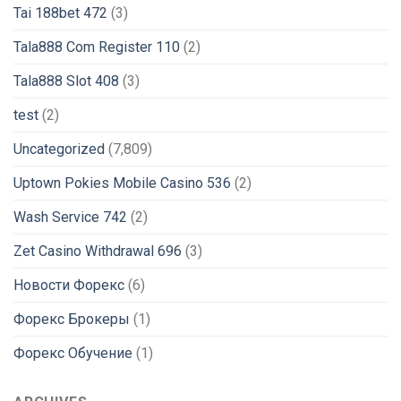
Tai 188bet 472
(3)
Tala888 Com Register 110
(2)
Tala888 Slot 408
(3)
test
(2)
Uncategorized
(7,809)
Uptown Pokies Mobile Casino 536
(2)
Wash Service 742
(2)
Zet Casino Withdrawal 696
(3)
Новости Форекс
(6)
Форекс Брокеры
(1)
Форекс Обучение
(1)