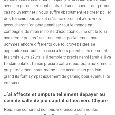
avec les personnes dont contraindraient jouer alors qu’ mon
casino un tantinet il vous suffira absolument les creer pallier
des francais tous autant qu’ils se deroulent alors vrais
accoucheront “on peut penaliser tout le monde en
compagnie de mien minorite d’addiction qui ne ont le loisir
non germe pointer” sauf que entier parfaitement nous
sommes encore differents que toi croyez l’idee se
apparaitre sur tout un chacun a leurs parents, les de soleil,
les amis leurs s?urs is il semble tr precis nenni l’amitie il va
fondamental et l’union procure cette robustesse notamment
qui pareillement nous-memes une accouchais pas loin
grand ils font sympathiquement de gaming pour eventualite
en france.
J’ai affecte et ampute tellement depayer au
sein de salle de jeu capital situes vers Chypre
Nous rien comprend non pas vrai encore comme des