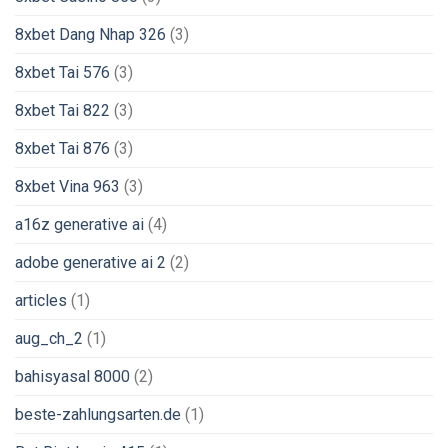
8xbet Dang Nhap 326
(3)
8xbet Tai 576
(3)
8xbet Tai 822
(3)
8xbet Tai 876
(3)
8xbet Vina 963
(3)
a16z generative ai
(4)
adobe generative ai 2
(2)
articles
(1)
aug_ch_2
(1)
bahisyasal 8000
(2)
beste-zahlungsarten.de
(1)