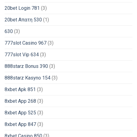
20bet Login 781
(3)
20bet Απατη 530
(1)
630
(3)
777slot Casino 967
(3)
777slot Vip 634
(3)
888starz Bonus 390
(3)
888starz Kasyno 154
(3)
8xbet Apk 851
(3)
8xbet App 268
(3)
8xbet App 525
(3)
8xbet App 847
(3)
8xbet Casino 850
(3)