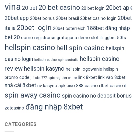
vina
20 bet casino
20bet apk
20 bet
20 bet login
20bet app
20bet
20bet bonus
20bet brasil
20bet casino login
20bet login
italia
188bet đăng nhập
20bet österreich
bet 20
cómo registrarse gratogana
demo slot jili
ggbet 50fs
hellspin casino
hell spin casino
hellspin
hellspin casino
casino login
hellspin casino login australia
review
hellspin kasyno
hellspin logowanie
hellspin
promo code
link 8xbet
link vào 8xbet
jili slot 777 login register online
nhà cái 8xbet
nv kasyno apk
piso 888 casino
rtbet casino it
spin away casino
spin casino no deposit bonus
đăng nhập 8xbet
zetcasino
CATEGORIES