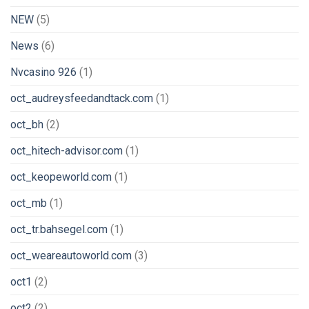
NEW
(5)
News
(6)
Nvcasino 926
(1)
oct_audreysfeedandtack.com
(1)
oct_bh
(2)
oct_hitech-advisor.com
(1)
oct_keopeworld.com
(1)
oct_mb
(1)
oct_tr.bahsegel.com
(1)
oct_weareautoworld.com
(3)
oct1
(2)
oct2
(2)