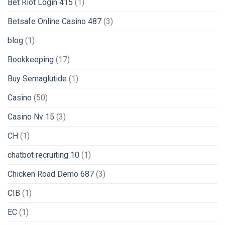
Bet Riot Login 415
(1)
Betsafe Online Casino 487
(3)
blog
(1)
Bookkeeping
(17)
Buy Semaglutide
(1)
Casino
(50)
Casino Nv 15
(3)
CH
(1)
chatbot recruiting 10
(1)
Chicken Road Demo 687
(3)
CIB
(1)
EC
(1)