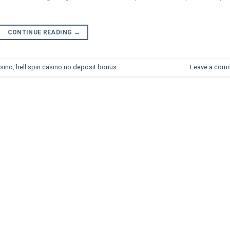
CONTINUE READING
→
asino
,
hell spin casino no deposit bonus
Leave a com