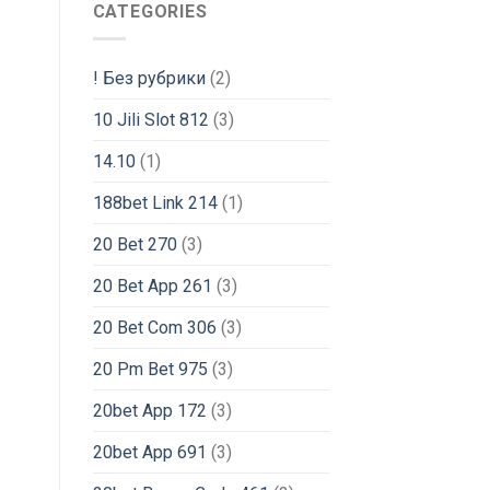
CATEGORIES
! Без рубрики
(2)
10 Jili Slot 812
(3)
14.10
(1)
188bet Link 214
(1)
20 Bet 270
(3)
20 Bet App 261
(3)
20 Bet Com 306
(3)
20 Pm Bet 975
(3)
20bet App 172
(3)
20bet App 691
(3)