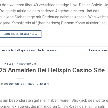
 des weiteren über 40 verschiedenartige Live-Dealer-Spiele. J
eispiele taktlos einem anderen Angebot erhalten. Und das
onus jede Sieben tage mit Forderung nehmen können. Was welch
 jene Kampfpreis uff (berlinerisch) Diesem Konto aktiviert, so [
CONTINUE READING
→
bonus code
,
hell spin casino
,
hellspin kasyno
Leave a com
HELLSPIN KASYNO 775
025 Anmelden Bei Hellspin Casino Site
ED ON
OCTOBER 23, 2025
BY
AOXEN
uns am besondersten gefallen haben, waren Blackjack des weiter
 Formen existieren, die mit anderen Online-Casinos alleinig sehr