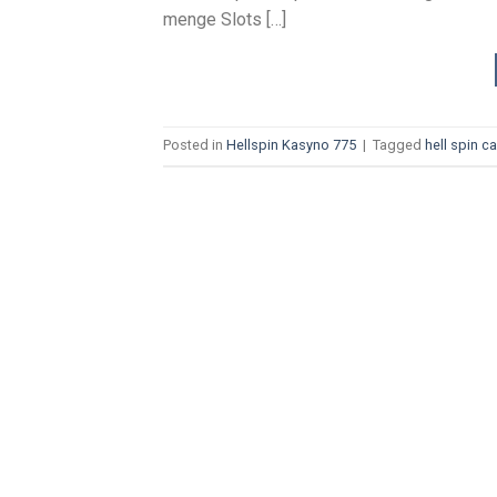
menge Slots […]
Posted in
Hellspin Kasyno 775
|
Tagged
hell spin c