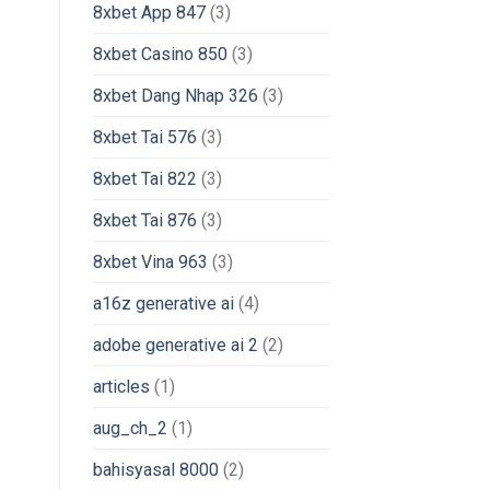
8xbet App 847
(3)
8xbet Casino 850
(3)
8xbet Dang Nhap 326
(3)
8xbet Tai 576
(3)
8xbet Tai 822
(3)
8xbet Tai 876
(3)
8xbet Vina 963
(3)
a16z generative ai
(4)
adobe generative ai 2
(2)
articles
(1)
aug_ch_2
(1)
bahisyasal 8000
(2)