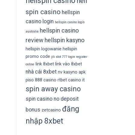
hellspin casino
hell
spin casino
hellspin
casino login
hellspin casino login
hellspin casino
australia
review
hellspin kasyno
hellspin logowanie
hellspin
promo code
jili slot 777 login register
link 8xbet
link vào 8xbet
online
nhà cái 8xbet
nv kasyno apk
piso 888 casino
rtbet casino it
spin away casino
spin casino no deposit
đăng
bonus
zetcasino
nhập 8xbet