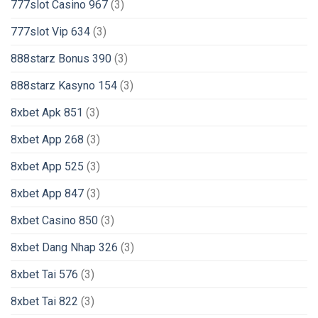
777slot Casino 967
(3)
777slot Vip 634
(3)
888starz Bonus 390
(3)
888starz Kasyno 154
(3)
8xbet Apk 851
(3)
8xbet App 268
(3)
8xbet App 525
(3)
8xbet App 847
(3)
8xbet Casino 850
(3)
8xbet Dang Nhap 326
(3)
8xbet Tai 576
(3)
8xbet Tai 822
(3)