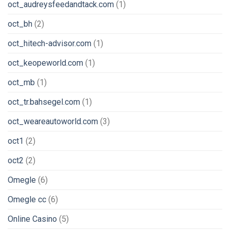
oct_audreysfeedandtack.com
(1)
oct_bh
(2)
oct_hitech-advisor.com
(1)
oct_keopeworld.com
(1)
oct_mb
(1)
oct_tr.bahsegel.com
(1)
oct_weareautoworld.com
(3)
oct1
(2)
oct2
(2)
Omegle
(6)
Omegle cc
(6)
Online Casino
(5)