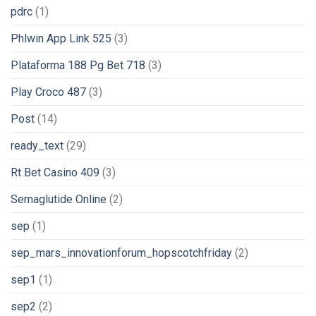
pdrc
(1)
Phlwin App Link 525
(3)
Plataforma 188 Pg Bet 718
(3)
Play Croco 487
(3)
Post
(14)
ready_text
(29)
Rt Bet Casino 409
(3)
Semaglutide Online
(2)
sep
(1)
sep_mars_innovationforum_hopscotchfriday
(2)
sep1
(1)
sep2
(2)