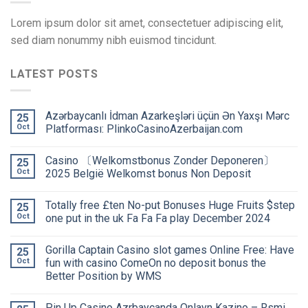
Lorem ipsum dolor sit amet, consectetuer adipiscing elit,
sed diam nonummy nibh euismod tincidunt.
LATEST POSTS
Azərbaycanlı İdman Azarkeşləri üçün Ən Yaxşı Mərc
25
Oct
Platforması: PlinkoCasinoAzerbaijan.com
Сasino 〔Welkomstbonus Zonder Deponeren〕
25
Oct
2025 België Welkomst bonus Non Deposit
Totally free £ten No-put Bonuses Huge Fruits $step
25
Oct
one put in the uk Fa Fa Fa play December 2024
Gorilla Captain Casino slot games Online Free: Have
25
Oct
fun with casino ComeOn no deposit bonus the
Better Position by WMS
Pin Up Casino Azrbaycanda Onlayn Kazino – Rsmi