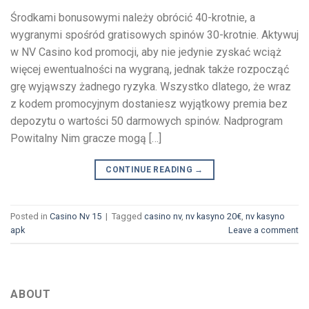
Środkami bonusowymi należy obrócić 40-krotnie, a
wygranymi spośród gratisowych spinów 30-krotnie. Aktywuj
w NV Casino kod promocji, aby nie jedynie zyskać wciąż
więcej ewentualności na wygraną, jednak także rozpocząć
grę wyjąwszy żadnego ryzyka. Wszystko dlatego, że wraz
z kodem promocyjnym dostaniesz wyjątkowy premia bez
depozytu o wartości 50 darmowych spinów. Nadprogram
Powitalny Nim gracze mogą […]
CONTINUE READING
→
Posted in
Casino Nv 15
|
Tagged
casino nv
,
nv kasyno 20€
,
nv kasyno
apk
Leave a comment
ABOUT