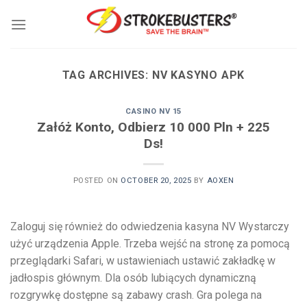
Skip
to
content
TAG ARCHIVES:
NV KASYNO APK
CASINO NV 15
Załóż Konto, Odbierz 10 000 Pln + 225
Ds!
POSTED ON
OCTOBER 20, 2025
BY
AOXEN
Zaloguj się również do odwiedzenia kasyna NV Wystarczy
użyć urządzenia Apple. Trzeba wejść na stronę za pomocą
przeglądarki Safari, w ustawieniach ustawić zakładkę w
jadłospis głównym. Dla osób lubiących dynamiczną
rozgrywkę dostępne są zabawy crash. Gra polega na