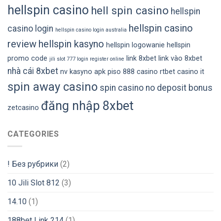
hellspin casino
hell spin casino
hellspin
hellspin casino
casino login
hellspin casino login australia
review
hellspin kasyno
hellspin logowanie
hellspin
promo code
link 8xbet
link vào 8xbet
jili slot 777 login register online
nhà cái 8xbet
nv kasyno apk
piso 888 casino
rtbet casino it
spin away casino
spin casino no deposit bonus
đăng nhập 8xbet
zetcasino
CATEGORIES
! Без рубрики
(2)
10 Jili Slot 812
(3)
14.10
(1)
188bet Link 214
(1)