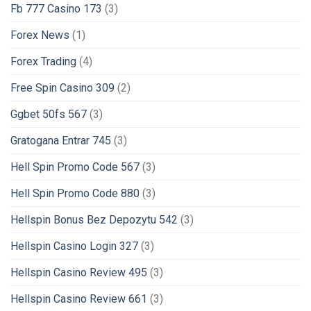
Fb 777 Casino 173
(3)
Forex News
(1)
Forex Trading
(4)
Free Spin Casino 309
(2)
Ggbet 50fs 567
(3)
Gratogana Entrar 745
(3)
Hell Spin Promo Code 567
(3)
Hell Spin Promo Code 880
(3)
Hellspin Bonus Bez Depozytu 542
(3)
Hellspin Casino Login 327
(3)
Hellspin Casino Review 495
(3)
Hellspin Casino Review 661
(3)