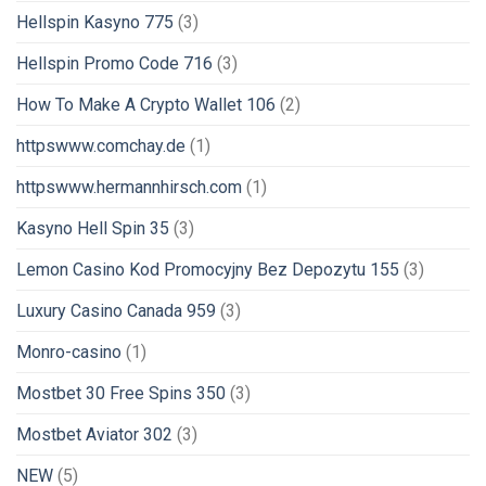
Hellspin Kasyno 775
(3)
Hellspin Promo Code 716
(3)
How To Make A Crypto Wallet 106
(2)
httpswww.comchay.de
(1)
httpswww.hermannhirsch.com
(1)
Kasyno Hell Spin 35
(3)
Lemon Casino Kod Promocyjny Bez Depozytu 155
(3)
Luxury Casino Canada 959
(3)
Monro-casino
(1)
Mostbet 30 Free Spins 350
(3)
Mostbet Aviator 302
(3)
NEW
(5)