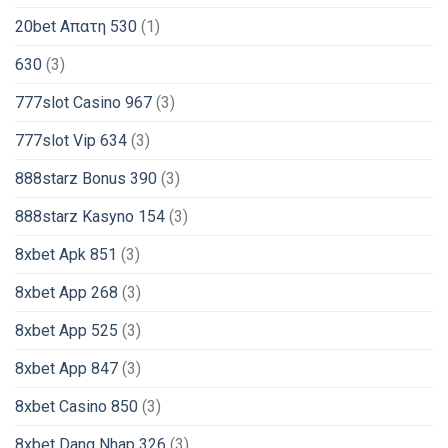
20bet Απατη 530
(1)
630
(3)
777slot Casino 967
(3)
777slot Vip 634
(3)
888starz Bonus 390
(3)
888starz Kasyno 154
(3)
8xbet Apk 851
(3)
8xbet App 268
(3)
8xbet App 525
(3)
8xbet App 847
(3)
8xbet Casino 850
(3)
8xbet Dang Nhap 326
(3)