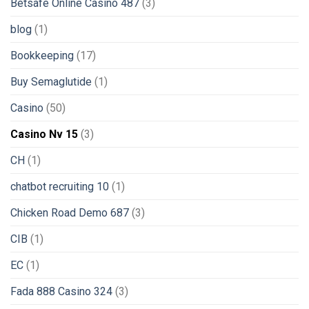
Betsafe Online Casino 487
(3)
blog
(1)
Bookkeeping
(17)
Buy Semaglutide
(1)
Casino
(50)
Casino Nv 15
(3)
CH
(1)
chatbot recruiting 10
(1)
Chicken Road Demo 687
(3)
CIB
(1)
EC
(1)
Fada 888 Casino 324
(3)