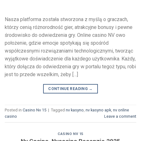
Nasza platforma została stworzona z myślą o graczach,
którzy cenią różnorodność gier, atrakcyjne bonusy i pewne
środowisko do odwiedzenia gry. Online casino NV owo
położenie, gdzie emocje spotykają się spośród
współczesnymi rozwiązaniami technologicznymi, tworząc
wyjątkowe doświadczenie dla każdego użytkownika. Każdy,
który dołącza do odwiedzenia gry w portalu tegoż typu, robi
jest to przede wszelkim, żeby […]
CONTINUE READING
→
Posted in
Casino Nv 15
|
Tagged
nv kasyno
,
nv kasyno apk
,
nv online
casino
Leave a comment
CASINO NV 15