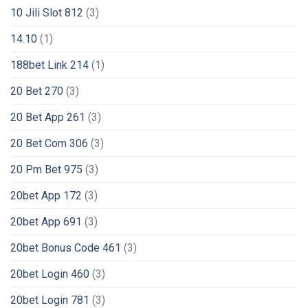
10 Jili Slot 812
(3)
14.10
(1)
188bet Link 214
(1)
20 Bet 270
(3)
20 Bet App 261
(3)
20 Bet Com 306
(3)
20 Pm Bet 975
(3)
20bet App 172
(3)
20bet App 691
(3)
20bet Bonus Code 461
(3)
20bet Login 460
(3)
20bet Login 781
(3)