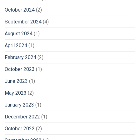
October 2024
(2)
September 2024
(4)
August 2024
(1)
April 2024
(1)
February 2024
(2)
October 2023
(1)
June 2023
(1)
May 2023
(2)
January 2023
(1)
December 2022
(1)
October 2022
(2)