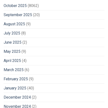
October 2025
(8062)
September 2025
(20)
August 2025
(9)
July 2025
(8)
June 2025
(2)
May 2025
(9)
April 2025
(4)
March 2025
(6)
February 2025
(9)
January 2025
(40)
December 2024
(2)
November 2024
(2)