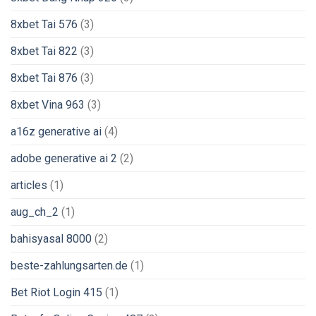
8xbet Tai 576
(3)
8xbet Tai 822
(3)
8xbet Tai 876
(3)
8xbet Vina 963
(3)
a16z generative ai
(4)
adobe generative ai 2
(2)
articles
(1)
aug_ch_2
(1)
bahisyasal 8000
(2)
beste-zahlungsarten.de
(1)
Bet Riot Login 415
(1)