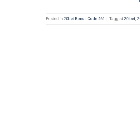
Posted in
20bet Bonus Code 461
|
Tagged
20 bet
,
2