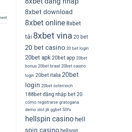
8xbet dang nhap
8xbet download
ment
8xbet online
8xbet
8xbet vina
tải
20 bet
20 bet casino
20 bet login
20bet apk
20bet app
20bet
bonus
20bet brasil
20bet casino
20bet
20bet italia
login
login
20bet österreich
188bet đăng nhập
bet 20
cómo registrarse gratogana
demo slot jili
ggbet 50fs
hellspin casino
hell
spin casino
hellspin