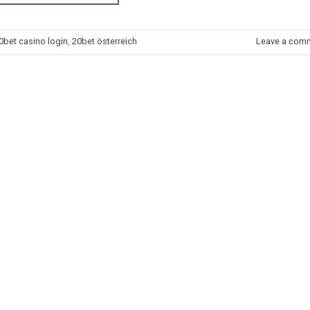
0bet casino login
,
20bet österreich
Leave a com