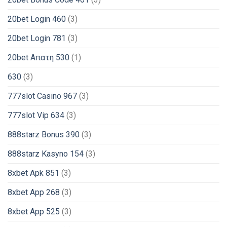
20bet Login 460
(3)
20bet Login 781
(3)
20bet Απατη 530
(1)
630
(3)
777slot Casino 967
(3)
777slot Vip 634
(3)
888starz Bonus 390
(3)
888starz Kasyno 154
(3)
8xbet Apk 851
(3)
8xbet App 268
(3)
8xbet App 525
(3)