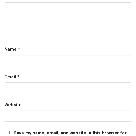
Name
*
Email
*
Website
Save my name, email, and website in this browser for