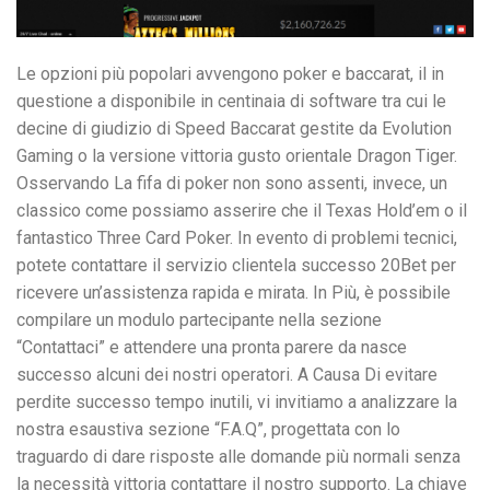
Le opzioni più popolari avvengono poker e baccarat, il in
questione a disponibile in centinaia di software tra cui le
decine di giudizio di Speed Baccarat gestite da Evolution
Gaming o la versione vittoria gusto orientale Dragon Tiger.
Osservando La fifa di poker non sono assenti, invece, un
classico come possiamo asserire che il Texas Hold’em o il
fantastico Three Card Poker. In evento di problemi tecnici,
potete contattare il servizio clientela successo 20Bet per
ricevere un’assistenza rapida e mirata. In Più, è possibile
compilare un modulo partecipante nella sezione
“Contattaci” e attendere una pronta parere da nasce
successo alcuni dei nostri operatori. A Causa Di evitare
perdite successo tempo inutili, vi invitiamo a analizzare la
nostra esaustiva sezione “F.A.Q”, progettata con lo
traguardo di dare risposte alle domande più normali senza
la necessità vittoria contattare il nostro supporto. La chiave