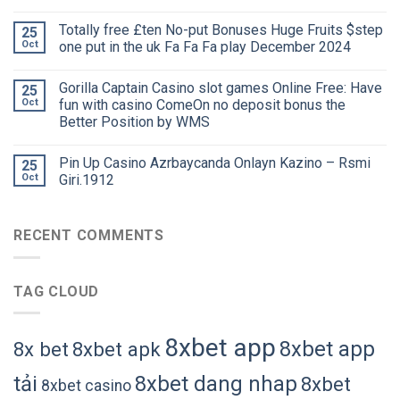
Totally free £ten No-put Bonuses Huge Fruits $step
25
Oct
one put in the uk Fa Fa Fa play December 2024
Gorilla Captain Casino slot games Online Free: Have
25
Oct
fun with casino ComeOn no deposit bonus the
Better Position by WMS
Pin Up Casino Azrbaycanda Onlayn Kazino – Rsmi
25
Oct
Giri.1912
RECENT COMMENTS
TAG CLOUD
8xbet app
8xbet app
8x bet
8xbet apk
tải
8xbet dang nhap
8xbet
8xbet casino