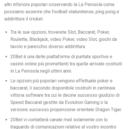
altri inferiore popolari osservando la La Penisola come
possiamo asserire che football statunitense, ping pong e
addirittura il cricket.
Tra le sue opzioni, troverete Slot, Baccarat, Poker,
Roulette, Blackjack, video Poker, video Slot, giochi da
tavolo e parecchio diverso addirittura.
20Bet è una delle piattaforme di puntata sportive e
casinò online più promettenti tra quelle arrivate costruiti
in La Penisola negli ultimi anni.
Le opzioni più popolari vengono effettuate poker e
baccarat, il secondo disponibile costruiti in centinaia
vittoria software tra cui le decine successo giudizio di
Speed Baccarat gestite da Evolution Gaming o la
versione successo propensione orientale Dragon Tiger.
20Bet vi contatterà canale mail solamente con lo
traguardo di comunicazioni relative al vostro incontro