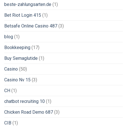
beste-zahlungsarten.de
(1)
Bet Riot Login 415
(1)
Betsafe Online Casino 487
(3)
blog
(1)
Bookkeeping
(17)
Buy Semaglutide
(1)
Casino
(50)
Casino Nv 15
(3)
CH
(1)
chatbot recruiting 10
(1)
Chicken Road Demo 687
(3)
CIB
(1)