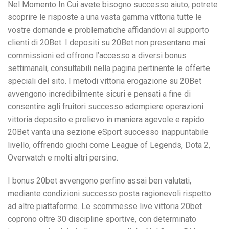
Nel Momento In Cui avete bisogno successo aiuto, potrete
scoprire le risposte a una vasta gamma vittoria tutte le
vostre domande e problematiche affidandovi al supporto
clienti di 20Bet. I depositi su 20Bet non presentano mai
commissioni ed offrono l’accesso a diversi bonus
settimanali, consultabili nella pagina pertinente le offerte
speciali del sito. I metodi vittoria erogazione su 20Bet
avvengono incredibilmente sicuri e pensati a fine di
consentire agli fruitori successo adempiere operazioni
vittoria deposito e prelievo in maniera agevole e rapido.
20Bet vanta una sezione eSport successo inappuntabile
livello, offrendo giochi come League of Legends, Dota 2,
Overwatch e molti altri persino.
I bonus 20bet avvengono perfino assai ben valutati,
mediante condizioni successo posta ragionevoli rispetto
ad altre piattaforme. Le scommesse live vittoria 20bet
coprono oltre 30 discipline sportive, con determinato