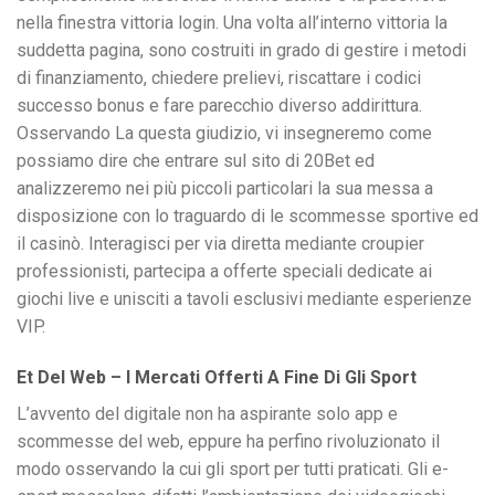
nella finestra vittoria login. Una volta all’interno vittoria la
suddetta pagina, sono costruiti in grado di gestire i metodi
di finanziamento, chiedere prelievi, riscattare i codici
successo bonus e fare parecchio diverso addirittura.
Osservando La questa giudizio, vi insegneremo come
possiamo dire che entrare sul sito di 20Bet ed
analizzeremo nei più piccoli particolari la sua messa a
disposizione con lo traguardo di le scommesse sportive ed
il casinò. Interagisci per via diretta mediante croupier
professionisti, partecipa a offerte speciali dedicate ai
giochi live e unisciti a tavoli esclusivi mediante esperienze
VIP.
Et Del Web – I Mercati Offerti A Fine Di Gli Sport
L’avvento del digitale non ha aspirante solo app e
scommesse del web, eppure ha perfino rivoluzionato il
modo osservando la cui gli sport per tutti praticati. Gli e-