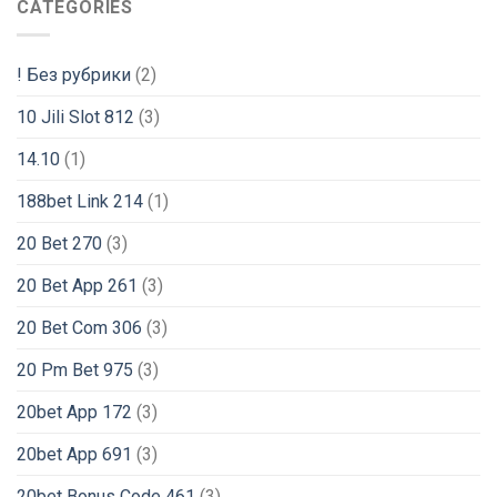
CATEGORIES
! Без рубрики
(2)
10 Jili Slot 812
(3)
14.10
(1)
188bet Link 214
(1)
20 Bet 270
(3)
20 Bet App 261
(3)
20 Bet Com 306
(3)
20 Pm Bet 975
(3)
20bet App 172
(3)
20bet App 691
(3)
20bet Bonus Code 461
(3)