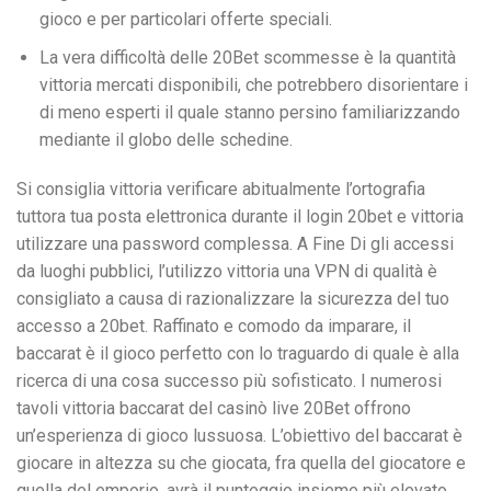
gioco e per particolari offerte speciali.
La vera difficoltà delle 20Bet scommesse è la quantità
vittoria mercati disponibili, che potrebbero disorientare i
di meno esperti il quale stanno persino familiarizzando
mediante il globo delle schedine.
Si consiglia vittoria verificare abitualmente l’ortografia
tuttora tua posta elettronica durante il login 20bet e vittoria
utilizzare una password complessa. A Fine Di gli accessi
da luoghi pubblici, l’utilizzo vittoria una VPN di qualità è
consigliato a causa di razionalizzare la sicurezza del tuo
accesso a 20bet. Raffinato e comodo da imparare, il
baccarat è il gioco perfetto con lo traguardo di quale è alla
ricerca di una cosa successo più sofisticato. I numerosi
tavoli vittoria baccarat del casinò live 20Bet offrono
un’esperienza di gioco lussuosa. L’obiettivo del baccarat è
giocare in altezza su che giocata, fra quella del giocatore e
quella del emporio, avrà il punteggio insieme più elevato.