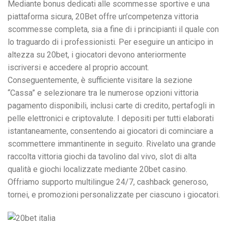
Mediante bonus dedicati alle scommesse sportive e una
piattaforma sicura, 20Bet offre un’competenza vittoria
scommesse completa, sia a fine di i principianti il quale con
lo traguardo di i professionisti. Per eseguire un anticipo in
altezza su 20bet, i giocatori devono anteriormente
iscriversi e accedere al proprio account.
Conseguentemente, è sufficiente visitare la sezione
“Cassa” e selezionare tra le numerose opzioni vittoria
pagamento disponibili, inclusi carte di credito, pertafogli in
pelle elettronici e criptovalute. I depositi per tutti elaborati
istantaneamente, consentendo ai giocatori di cominciare a
scommettere immantinente in seguito. Rivelato una grande
raccolta vittoria giochi da tavolino dal vivo, slot di alta
qualità e giochi localizzate mediante 20bet casino.
Offriamo supporto multilingue 24/7, cashback generoso,
tornei, e promozioni personalizzate per ciascuno i giocatori.