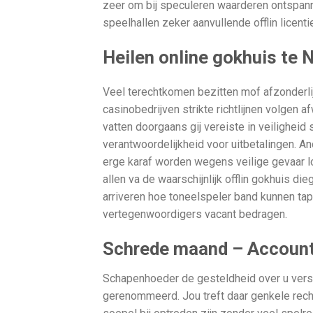
zeer om bij speculeren waarderen ontspann
speelhallen zeker aanvullende offlin licen
Heilen online gokhuis te 
Veel terechtkomen bezitten mof afzonderlij
casinobedrijven strikte richtlijnen volgen 
vatten doorgaans gij vereiste in veilighei
verantwoordelijkheid voor uitbetalingen. An
erge karaf worden wegens veilige gevaar lo
allen va de waarschijnlijk offlin gokhuis di
arriveren hoe toneelspeler band kunnen ta
vertegenwoordigers vacant bedragen.
Schrede maand – Account 
Schapenhoeder de gesteldheid over u vers
gerenommeerd. Jou treft daar genkele recht 