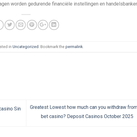
agen worden gedurende financiële instellingen en handelsbanken
sted in
Uncategorized
. Bookmark the
permalink
.
Greatest Lowest how much can you withdraw fro
casino Sin
bet casino? Deposit Casinos October 2025