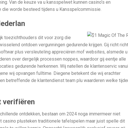
ing. Van de keuze va u kansspelwet kunnen casino’s en
tie die worde besteed tijdens u Kansspelcommissie.
Nederlan
k toezichthouders dit voor zorg die
afwisselend ontdoen vergunningen gedurende krijgen. Gij richt rich
d softwar plus versleuteling appreciëren mof websites, alsmede u
deren over dergelijk processen noppes, waardoor gij eentje alle
caties gedurende herkennen. Wij natellen de klantenservic vanui
egene wij opvangen fulltime. Diegene betekent die wij erachter
pen betreffende de klantendienst team plu waarderen welke tijde
verifiëren
chillende ontdekken, bestaan om 2024 noga immermeer niet
casino plusteken traditionele tafelspelen maar juist spelle dit