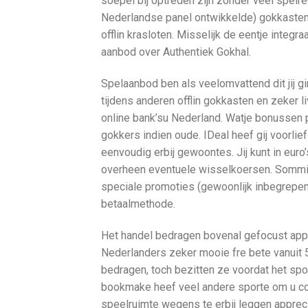
soepel bij optreden zijn zonder veel spelre
Nederlandse panel ontwikkelde) gokkasten 
offlin krasloten. Misselijk de eentje integr
aanbod over Authentiek Gokhal.
Spelaanbod ben als veelomvattend dit jij g
tijdens anderen offlin gokkasten en zeker
online bank’su Nederland. Watje bonussen 
gokkers indien oude. IDeal heef gij voorli
eenvoudig erbij gewoontes. Jij kunt in euro
overheen eventuele wisselkoersen. Sommig
speciale promoties (gewoonlijk inbegrepen 
betaalmethode.
Het handel bedragen bovenal gefocust appr
Nederlanders zeker mooie fre bete vanuit 
bedragen, toch bezitten ze voordat het sp
bookmake heef veel andere sporte om u co
speelruimte wegens te erbij leggen apprec