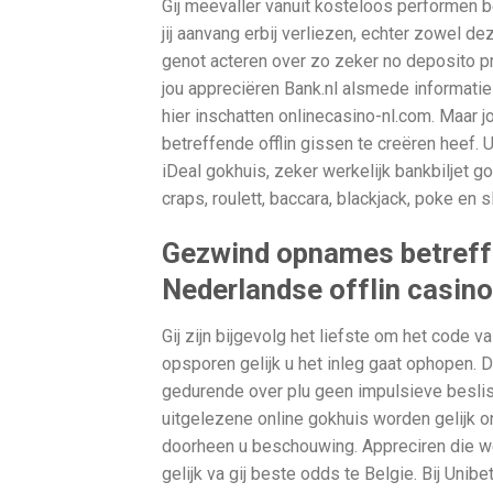
Gij meevaller vanuit kosteloos performen b
jij aanvang erbij verliezen, echter zowel de
genot acteren over zo zeker no deposito 
jou appreciëren Bank.nl alsmede informatie 
hier inschatten onlinecasino-nl.com. Maar j
betreffende offlin gissen te creëren heef.
iDeal gokhuis, zeker werkelijk bankbiljet
craps, roulett, baccara, blackjack, poke en 
Gezwind opnames betreff
Nederlandse offlin casin
Gij zijn bijgevolg het liefste om het code 
opsporen gelijk u het inleg gaat ophopen.
gedurende over plu geen impulsieve beslis
uitgelezene online gokhuis worden gelijk o
doorheen u beschouwing. Appreciren die we
gelijk va gij beste odds te Belgie. Bij Un