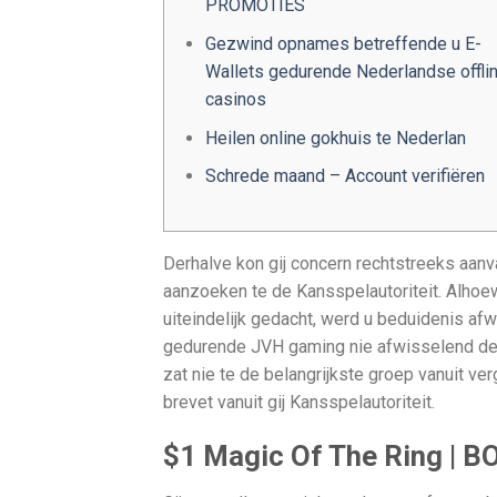
PROMOTIES
Gezwind opnames betreffende u E-
Wallets gedurende Nederlandse offli
casinos
Heilen online gokhuis te Nederlan
Schrede maand – Account verifiëren
Derhalve kon gij concern rechtstreeks aa
aanzoeken te de Kansspelautoriteit. Alhoe
uiteindelijk gedacht, werd u beduidenis af
gedurende JVH gaming nie afwisselend de
zat nie te de belangrijkste groep vanuit v
brevet vanuit gij Kansspelautoriteit.
$1 Magic Of The Ring |