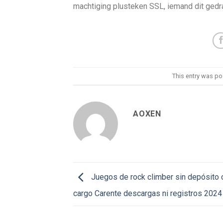
machtiging plusteken SSL, iemand dit gedr
This entry was po
AOXEN
Juegos de rock climber sin depósito 
cargo Carente descargas ni registros 2024