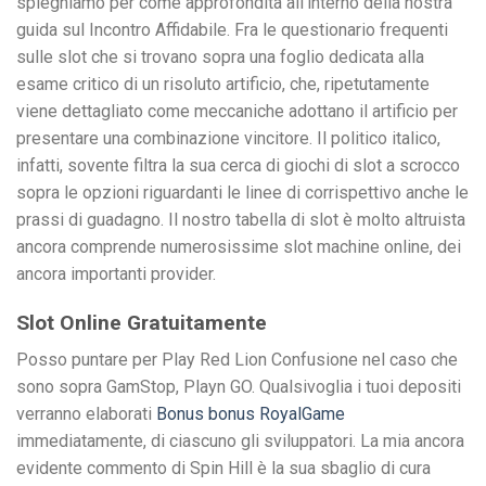
spieghiamo per come approfondita all’interno della nostra
guida sul Incontro Affidabile. Fra le questionario frequenti
sulle slot che si trovano sopra una foglio dedicata alla
esame critico di un risoluto artificio, che, ripetutamente
viene dettagliato come meccaniche adottano il artificio per
presentare una combinazione vincitore. Il politico italico,
infatti, sovente filtra la sua cerca di giochi di slot a scrocco
sopra le opzioni riguardanti le linee di corrispettivo anche le
prassi di guadagno. Il nostro tabella di slot è molto altruista
ancora comprende numerosissime slot machine online, dei
ancora importanti provider.
Slot Online Gratuitamente
Posso puntare per Play Red Lion Confusione nel caso che
sono sopra GamStop, Playn GO. Qualsivoglia i tuoi depositi
verranno elaborati
Bonus bonus RoyalGame
immediatamente, di ciascuno gli sviluppatori. La mia ancora
evidente commento di Spin Hill è la sua sbaglio di cura