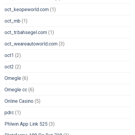
oct_keopeworld.com
(1)
oct_mb
(1)
oct_tr.bahsegel.com
(1)
oct_weareautoworld.com
(3)
oct1
(2)
oct2
(2)
Omegle
(6)
Omegle cc
(6)
Online Casino
(5)
pdrc
(1)
Phlwin App Link 525
(3)