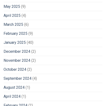
May 2025
(9)
April 2025
(4)
March 2025
(6)
February 2025
(9)
January 2025
(40)
December 2024
(2)
November 2024
(2)
October 2024
(2)
September 2024
(4)
August 2024
(1)
April 2024
(1)
February 2024
(2)