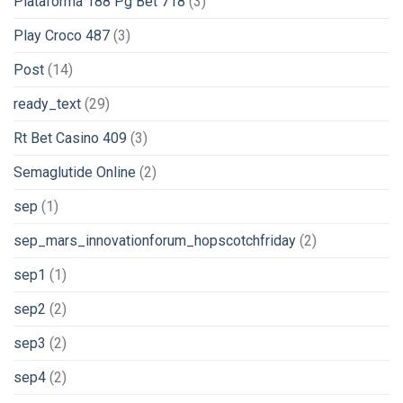
Plataforma 188 Pg Bet 718
(3)
Play Croco 487
(3)
Post
(14)
ready_text
(29)
Rt Bet Casino 409
(3)
Semaglutide Online
(2)
sep
(1)
sep_mars_innovationforum_hopscotchfriday
(2)
sep1
(1)
sep2
(2)
sep3
(2)
sep4
(2)