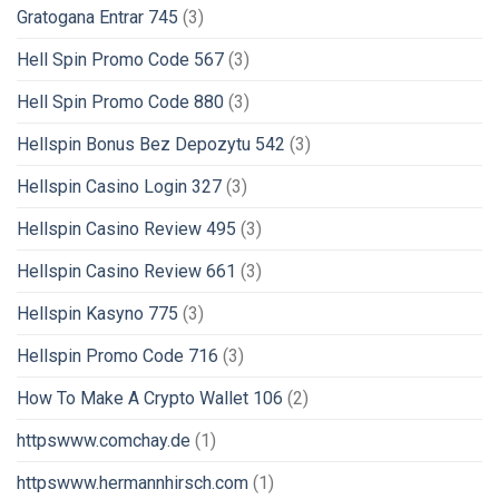
Gratogana Entrar 745
(3)
Hell Spin Promo Code 567
(3)
Hell Spin Promo Code 880
(3)
Hellspin Bonus Bez Depozytu 542
(3)
Hellspin Casino Login 327
(3)
Hellspin Casino Review 495
(3)
Hellspin Casino Review 661
(3)
Hellspin Kasyno 775
(3)
Hellspin Promo Code 716
(3)
How To Make A Crypto Wallet 106
(2)
httpswww.comchay.de
(1)
httpswww.hermannhirsch.com
(1)