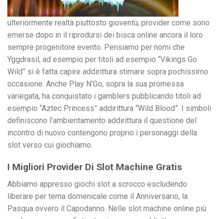
ulteriormente realtà piuttosto gioventù, provider come sono
emerse dopo in il riprodursi dei bisca online ancora il loro
sempre progenitore evento. Pensiamo per nomi che
Yggdrasil, ad esempio per titoli ad esempio “Vikings Go
Wild” si è fatta capire addirittura stimare sopra pochissimo
occasione. Anche Play N’Go, sopra la sua promessa
variegata, ha conquistato i gamblers pubblicando titoli ad
esempio “Aztec Princess” addirittura “Wild Blood”. I simboli
definiscono l’ambientamento addirittura il questione del
incontro di nuovo contengono proprio i personaggi della
slot verso cui giochiamo.
I Migliori Provider Di Slot Machine Gratis
Abbiamo appresso giochi slot a scrocco escludendo
liberare per tema domenicale come il Anniversario, la
Pasqua ovvero il Capodanno. Nelle slot machine online più