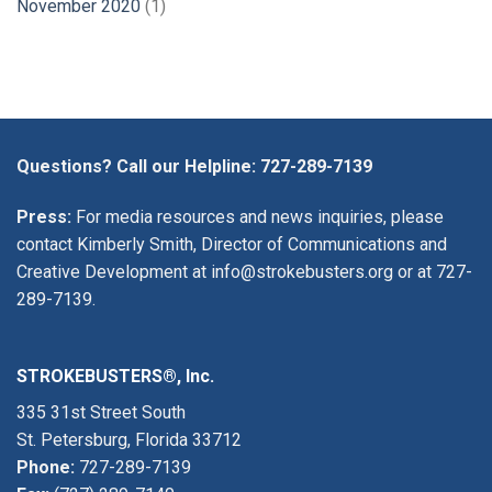
November 2020
(1)
Questions? Call our Helpline:
727-289-7139
Press:
For media resources and news inquiries, please
contact Kimberly Smith, Director of Communications and
Creative Development at
info@strokebusters.org
or at
727-
289-7139
.
STROKEBUSTERS®, Inc.
335 31st Street South
St. Petersburg, Florida 33712
Phone:
727-289-7139