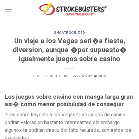
Skip
to
content
UNCATEGORIZED
Un viaje a los Vegas seri�a fiesta,
diversion, aunque �por supuesto�
igualmente juegos sobre casino
POSTED ON
OCTOBER 22, 2025
BY
AOXEN
Los juegos sobre casino con manga larga gran
asi� como menor posibilidad de conseguir
?Iras sobre trayecto a los Vegas? Las juegos de casino
podran valoracion bastante interesantes sin embargo
algunos te podrian descuidar falto recursos, son estos los
excelentes.