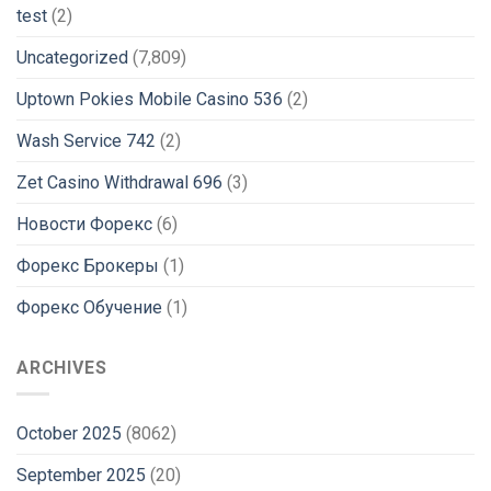
test
(2)
Uncategorized
(7,809)
Uptown Pokies Mobile Casino 536
(2)
Wash Service 742
(2)
Zet Casino Withdrawal 696
(3)
Новости Форекс
(6)
Форекс Брокеры
(1)
Форекс Обучение
(1)
ARCHIVES
October 2025
(8062)
September 2025
(20)