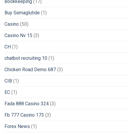
Bookkeeping
(17)
Buy Semaglutide
(1)
Casino
(50)
Casino Nv 15
(3)
CH
(1)
chatbot recruiting 10
(1)
Chicken Road Demo 687
(3)
CIB
(1)
EC
(1)
Fada 888 Casino 324
(3)
Fb 777 Casino 173
(3)
Forex News
(1)