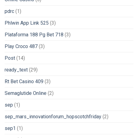
pdrc
(1)
Phlwin App Link 525
(3)
Plataforma 188 Pg Bet 718
(3)
Play Croco 487
(3)
Post
(14)
ready_text
(29)
Rt Bet Casino 409
(3)
Semaglutide Online
(2)
sep
(1)
sep_mars_innovationforum_hopscotchfriday
(2)
sep1
(1)