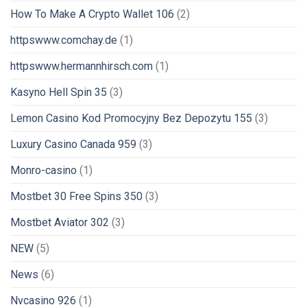
How To Make A Crypto Wallet 106
(2)
httpswww.comchay.de
(1)
httpswww.hermannhirsch.com
(1)
Kasyno Hell Spin 35
(3)
Lemon Casino Kod Promocyjny Bez Depozytu 155
(3)
Luxury Casino Canada 959
(3)
Monro-casino
(1)
Mostbet 30 Free Spins 350
(3)
Mostbet Aviator 302
(3)
NEW
(5)
News
(6)
Nvcasino 926
(1)