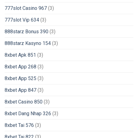
777slot Casino 967
(3)
777slot Vip 634
(3)
888starz Bonus 390
(3)
888starz Kasyno 154
(3)
8xbet Apk 851
(3)
8xbet App 268
(3)
8xbet App 525
(3)
8xbet App 847
(3)
8xbet Casino 850
(3)
8xbet Dang Nhap 326
(3)
8xbet Tai 576
(3)
8xbet Tai 822
(3)