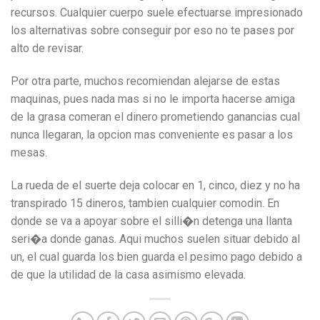
recursos. Cualquier cuerpo suele efectuarse impresionado
los alternativas sobre conseguir por eso no te pases por
alto de revisar.
Por otra parte, muchos recomiendan alejarse de estas
maquinas, pues nada mas si no le importa hacerse amiga
de la grasa comeran el dinero prometiendo ganancias cual
nunca llegaran, la opcion mas conveniente es pasar a los
mesas.
La rueda de el suerte deja colocar en 1, cinco, diez y no ha
transpirado 15 dineros, tambien cualquier comodin. En
donde se va a apoyar sobre el silli�n detenga una llanta
seri�a donde ganas. Aqui muchos suelen situar debido al
un, el cual guarda los bien guarda el pesimo pago debido a
de que la utilidad de la casa asimismo elevada.