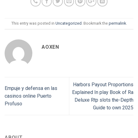
This entry was posted in
Uncategorized
. Bookmark the
permalink
.
AOXEN
Harbors Payout Proportions
Empuje y defensa en las
Explained In play Book of Ra
casinos online Puerto
Deluxe Rtp slots the-Depth
Profuso
Guide to own 2025
ABOUT