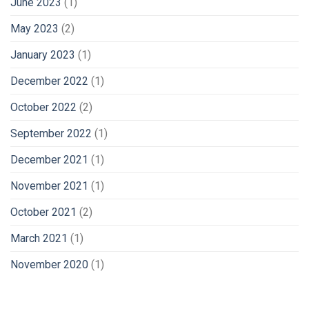
June 2023
(1)
May 2023
(2)
January 2023
(1)
December 2022
(1)
October 2022
(2)
September 2022
(1)
December 2021
(1)
November 2021
(1)
October 2021
(2)
March 2021
(1)
November 2020
(1)