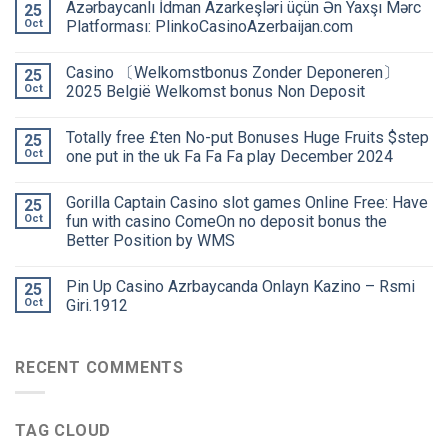
Azərbaycanlı İdman Azarkeşləri üçün Ən Yaxşı Mərc
25
Oct
Platforması: PlinkoCasinoAzerbaijan.com
Сasino 〔Welkomstbonus Zonder Deponeren〕
25
Oct
2025 België Welkomst bonus Non Deposit
Totally free £ten No-put Bonuses Huge Fruits $step
25
Oct
one put in the uk Fa Fa Fa play December 2024
Gorilla Captain Casino slot games Online Free: Have
25
Oct
fun with casino ComeOn no deposit bonus the
Better Position by WMS
Pin Up Casino Azrbaycanda Onlayn Kazino – Rsmi
25
Oct
Giri.1912
RECENT COMMENTS
TAG CLOUD