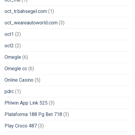
oct_tr.bahsegel.com
(1)
oct_weareautoworld.com
(3)
oct1
(2)
oct2
(2)
Omegle
(6)
Omegle cc
(6)
Online Casino
(5)
pdrc
(1)
Phlwin App Link 525
(3)
Plataforma 188 Pg Bet 718
(3)
Play Croco 487
(3)