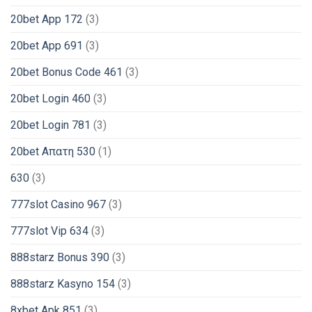
20bet App 172
(3)
20bet App 691
(3)
20bet Bonus Code 461
(3)
20bet Login 460
(3)
20bet Login 781
(3)
20bet Απατη 530
(1)
630
(3)
777slot Casino 967
(3)
777slot Vip 634
(3)
888starz Bonus 390
(3)
888starz Kasyno 154
(3)
8xbet Apk 851
(3)