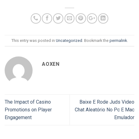
This entry was posted in
Uncategorized
. Bookmark the
permalink
.
AOXEN
The Impact of Casino
Baixe E Rode Juds Video
Promotions on Player
Chat Aleatório No Pc E Mac
Engagement
Emulador