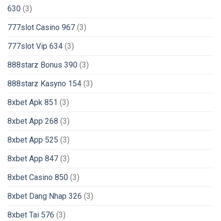
630
(3)
777slot Casino 967
(3)
777slot Vip 634
(3)
888starz Bonus 390
(3)
888starz Kasyno 154
(3)
8xbet Apk 851
(3)
8xbet App 268
(3)
8xbet App 525
(3)
8xbet App 847
(3)
8xbet Casino 850
(3)
8xbet Dang Nhap 326
(3)
8xbet Tai 576
(3)