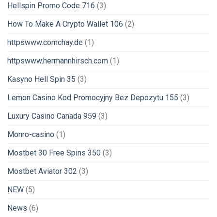
Hellspin Promo Code 716
(3)
How To Make A Crypto Wallet 106
(2)
httpswww.comchay.de
(1)
httpswww.hermannhirsch.com
(1)
Kasyno Hell Spin 35
(3)
Lemon Casino Kod Promocyjny Bez Depozytu 155
(3)
Luxury Casino Canada 959
(3)
Monro-casino
(1)
Mostbet 30 Free Spins 350
(3)
Mostbet Aviator 302
(3)
NEW
(5)
News
(6)