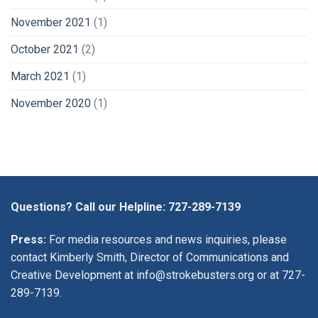
November 2021
(1)
October 2021
(2)
March 2021
(1)
November 2020
(1)
Questions? Call our Helpline:
727-289-7139
Press:
For media resources and news inquiries, please
contact Kimberly Smith, Director of Communications and
Creative Development at
info@strokebusters.org
or at
727-
289-7139
.