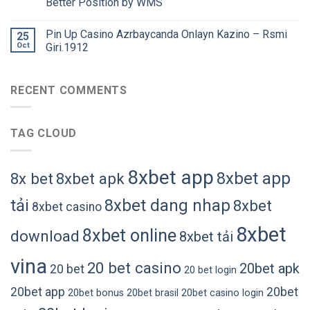
Better Position by WMS
Pin Up Casino Azrbaycanda Onlayn Kazino – Rsmi
25
Oct
Giri.1912
RECENT COMMENTS
TAG CLOUD
8xbet app
8xbet app
8x bet
8xbet apk
tải
8xbet dang nhap
8xbet
8xbet casino
8xbet
8xbet online
download
8xbet tải
vina
20 bet casino
20bet apk
20 bet
20 bet login
20bet app
20bet
20bet bonus
20bet brasil
20bet casino login