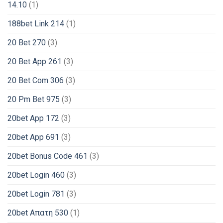
14.10
(1)
188bet Link 214
(1)
20 Bet 270
(3)
20 Bet App 261
(3)
20 Bet Com 306
(3)
20 Pm Bet 975
(3)
20bet App 172
(3)
20bet App 691
(3)
20bet Bonus Code 461
(3)
20bet Login 460
(3)
20bet Login 781
(3)
20bet Απατη 530
(1)