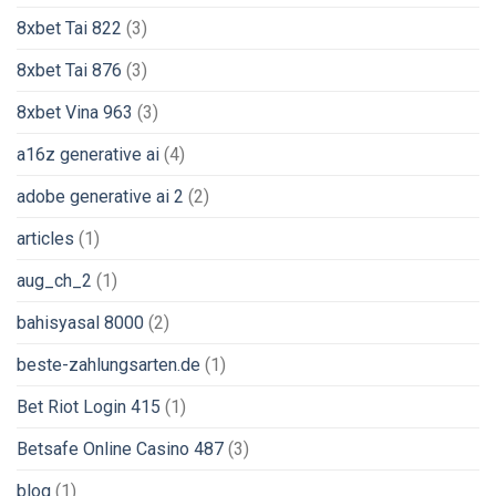
8xbet Tai 822
(3)
8xbet Tai 876
(3)
8xbet Vina 963
(3)
a16z generative ai
(4)
adobe generative ai 2
(2)
articles
(1)
aug_ch_2
(1)
bahisyasal 8000
(2)
beste-zahlungsarten.de
(1)
Bet Riot Login 415
(1)
Betsafe Online Casino 487
(3)
blog
(1)