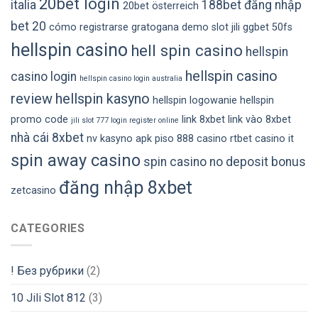
20bet login
italia
188bet đăng nhập
20bet österreich
bet 20
cómo registrarse gratogana
demo slot jili
ggbet 50fs
hellspin casino
hell spin casino
hellspin
hellspin casino
casino login
hellspin casino login australia
review
hellspin kasyno
hellspin logowanie
hellspin
promo code
link 8xbet
link vào 8xbet
jili slot 777 login register online
nhà cái 8xbet
nv kasyno apk
piso 888 casino
rtbet casino it
spin away casino
spin casino no deposit bonus
đăng nhập 8xbet
zetcasino
CATEGORIES
! Без рубрики
(2)
10 Jili Slot 812
(3)