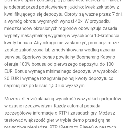
je odebrać przed postawieniem jakichkolwiek zakładów z
kwalifikującego się depozytu. Obroty są ważne przez 7 dni,
a wymóg obrotu wygranych wynosi 40x. W przypadku
mieszkańców określonych regionów obowiązuje zasada
wypłaty maksymalnej wygranej w wysokości 10-krotności
kwoty bonusu. Aby nikogo nie zaskoczyć, promocja może
zostać zakończona lub zmodyfikowana według uznania
serwisu. Sportowy bonus powitalny Boomerang Kasyno
oferuje 100% bonusu od pierwszego depozytu, do 100
EUR. Bonus wymaga minimalnego depozytu w wysokości
20 EUR i wymaga rozegrania pełnej kwoty depozytu co
najmniej raz po kursie 1,50 lub wyższym.
Możesz śledzić aktualną wysokość wszystkich jackpotów
w czasie rzeczywistym. Każdy automat posiada
szczegółowe informacje o RTP i zasadach gry. Możesz
testować większość gier w trybie demo przed grą na
prawdziwe pieniądze. RTP (Return to Player) w naszych