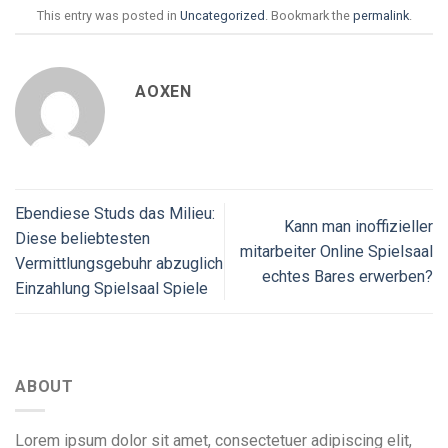
This entry was posted in
Uncategorized
. Bookmark the
permalink
.
AOXEN
Ebendiese Studs das Milieu:
Kann man inoffizieller
Diese beliebtesten
mitarbeiter Online Spielsaal
Vermittlungsgebuhr abzuglich
echtes Bares erwerben?
Einzahlung Spielsaal Spiele
ABOUT
Lorem ipsum dolor sit amet, consectetuer adipiscing elit,