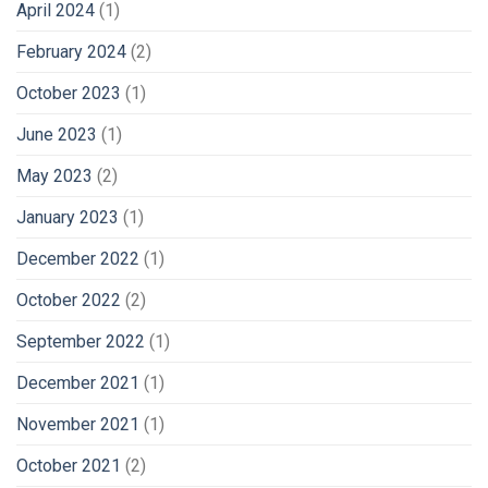
April 2024
(1)
February 2024
(2)
October 2023
(1)
June 2023
(1)
May 2023
(2)
January 2023
(1)
December 2022
(1)
October 2022
(2)
September 2022
(1)
December 2021
(1)
November 2021
(1)
October 2021
(2)