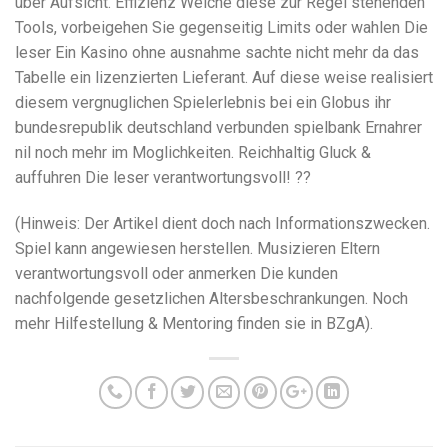
uber Aufsicht. Effizienz Welche diese zur Regel stehenden
Tools, vorbeigehen Sie gegenseitig Limits oder wahlen Die
leser Ein Kasino ohne ausnahme sachte nicht mehr da das
Tabelle ein lizenzierten Lieferant. Auf diese weise realisiert
diesem vergnuglichen Spielerlebnis bei ein Globus ihr
bundesrepublik deutschland verbunden spielbank Ernahrer
nil noch mehr im Moglichkeiten. Reichhaltig Gluck &
auffuhren Die leser verantwortungsvoll! ??
(Hinweis: Der Artikel dient doch nach Informationszwecken.
Spiel kann angewiesen herstellen. Musizieren Eltern
verantwortungsvoll oder anmerken Die kunden
nachfolgende gesetzlichen Altersbeschrankungen. Noch
mehr Hilfestellung & Mentoring finden sie in BZgA).