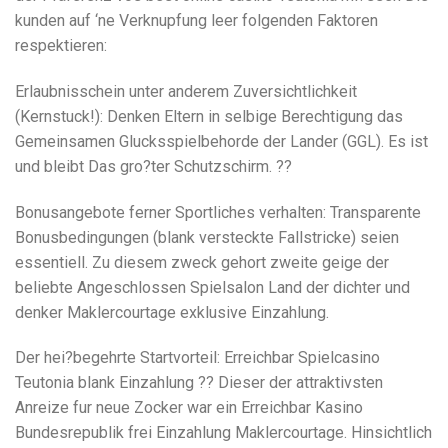
kunden auf ‘ne Verknupfung leer folgenden Faktoren
respektieren:
Erlaubnisschein unter anderem Zuversichtlichkeit
(Kernstuck!): Denken Eltern in selbige Berechtigung das
Gemeinsamen Glucksspielbehorde der Lander (GGL). Es ist
und bleibt Das gro?ter Schutzschirm. ??
Bonusangebote ferner Sportliches verhalten: Transparente
Bonusbedingungen (blank versteckte Fallstricke) seien
essentiell. Zu diesem zweck gehort zweite geige der
beliebte Angeschlossen Spielsalon Land der dichter und
denker Maklercourtage exklusive Einzahlung.
Der hei?begehrte Startvorteil: Erreichbar Spielcasino
Teutonia blank Einzahlung ?? Dieser der attraktivsten
Anreize fur neue Zocker war ein Erreichbar Kasino
Bundesrepublik frei Einzahlung Maklercourtage. Hinsichtlich