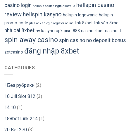
hellspin casino
casino login
hellspin casino login australia
review
hellspin kasyno
hellspin logowanie
hellspin
promo code
link 8xbet
link vào 8xbet
jili slot 777 login register online
nhà cái 8xbet
nv kasyno apk
piso 888 casino
rtbet casino it
spin away casino
spin casino no deposit bonus
đăng nhập 8xbet
zetcasino
CATEGORIES
! Без рубрики
(2)
10 Jili Slot 812
(3)
14.10
(1)
188bet Link 214
(1)
20 Bet 270
(3)