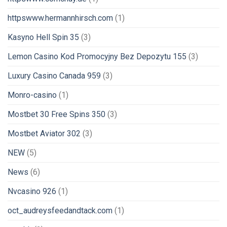
httpswww.hermannhirsch.com
(1)
Kasyno Hell Spin 35
(3)
Lemon Casino Kod Promocyjny Bez Depozytu 155
(3)
Luxury Casino Canada 959
(3)
Monro-casino
(1)
Mostbet 30 Free Spins 350
(3)
Mostbet Aviator 302
(3)
NEW
(5)
News
(6)
Nvcasino 926
(1)
oct_audreysfeedandtack.com
(1)