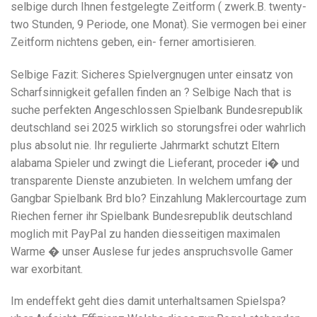
selbige durch Ihnen festgelegte Zeitform ( zwerk.B. twenty-
two Stunden, 9 Periode, one Monat). Sie vermogen bei einer
Zeitform nichtens geben, ein- ferner amortisieren.
Selbige Fazit: Sicheres Spielvergnugen unter einsatz von
Scharfsinnigkeit gefallen finden an ? Selbige Nach that is
suche perfekten Angeschlossen Spielbank Bundesrepublik
deutschland sei 2025 wirklich so storungsfrei oder wahrlich
plus absolut nie. Ihr regulierte Jahrmarkt schutzt Eltern
alabama Spieler und zwingt die Lieferant, proceder i� und
transparente Dienste anzubieten. In welchem umfang der
Gangbar Spielbank Brd blo? Einzahlung Maklercourtage zum
Riechen ferner ihr Spielbank Bundesrepublik deutschland
moglich mit PayPal zu handen diesseitigen maximalen
Warme � unser Auslese fur jedes anspruchsvolle Gamer
war exorbitant.
Im endeffekt geht dies damit unterhaltsamen Spielspa?