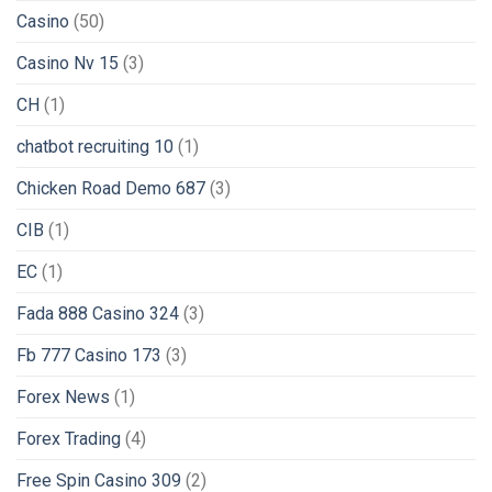
Casino
(50)
Casino Nv 15
(3)
CH
(1)
chatbot recruiting 10
(1)
Chicken Road Demo 687
(3)
CIB
(1)
EC
(1)
Fada 888 Casino 324
(3)
Fb 777 Casino 173
(3)
Forex News
(1)
Forex Trading
(4)
Free Spin Casino 309
(2)