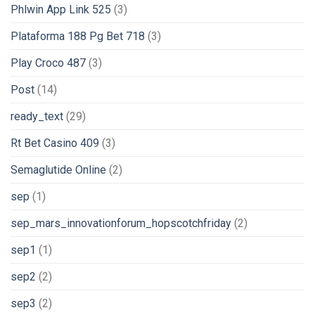
Phlwin App Link 525
(3)
Plataforma 188 Pg Bet 718
(3)
Play Croco 487
(3)
Post
(14)
ready_text
(29)
Rt Bet Casino 409
(3)
Semaglutide Online
(2)
sep
(1)
sep_mars_innovationforum_hopscotchfriday
(2)
sep1
(1)
sep2
(2)
sep3
(2)