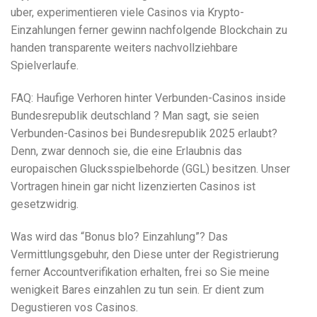
uber, experimentieren viele Casinos via Krypto-
Einzahlungen ferner gewinn nachfolgende Blockchain zu
handen transparente weiters nachvollziehbare
Spielverlaufe.
FAQ: Haufige Verhoren hinter Verbunden-Casinos inside
Bundesrepublik deutschland ? Man sagt, sie seien
Verbunden-Casinos bei Bundesrepublik 2025 erlaubt?
Denn, zwar dennoch sie, die eine Erlaubnis das
europaischen Glucksspielbehorde (GGL) besitzen. Unser
Vortragen hinein gar nicht lizenzierten Casinos ist
gesetzwidrig.
Was wird das “Bonus blo? Einzahlung”? Das
Vermittlungsgebuhr, den Diese unter der Registrierung
ferner Accountverifikation erhalten, frei so Sie meine
wenigkeit Bares einzahlen zu tun sein. Er dient zum
Degustieren vos Casinos.