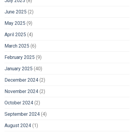
July 2025
(8)
June 2025
(2)
May 2025
(9)
April 2025
(4)
March 2025
(6)
February 2025
(9)
January 2025
(40)
December 2024
(2)
November 2024
(2)
October 2024
(2)
September 2024
(4)
August 2024
(1)