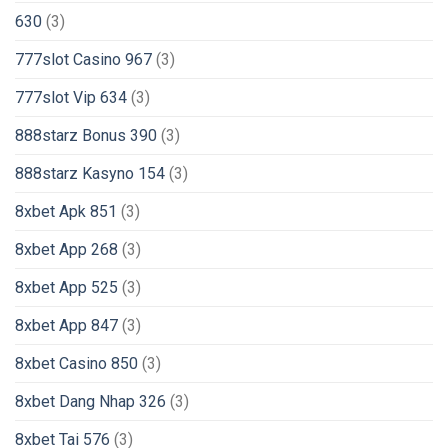
630
(3)
777slot Casino 967
(3)
777slot Vip 634
(3)
888starz Bonus 390
(3)
888starz Kasyno 154
(3)
8xbet Apk 851
(3)
8xbet App 268
(3)
8xbet App 525
(3)
8xbet App 847
(3)
8xbet Casino 850
(3)
8xbet Dang Nhap 326
(3)
8xbet Tai 576
(3)