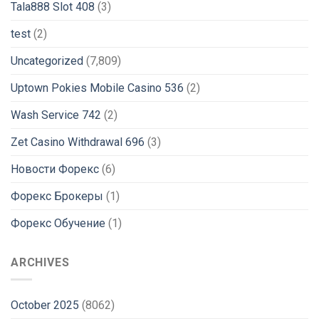
Tala888 Slot 408
(3)
test
(2)
Uncategorized
(7,809)
Uptown Pokies Mobile Casino 536
(2)
Wash Service 742
(2)
Zet Casino Withdrawal 696
(3)
Новости Форекс
(6)
Форекс Брокеры
(1)
Форекс Обучение
(1)
ARCHIVES
October 2025
(8062)