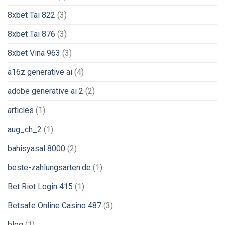
8xbet Tai 822
(3)
8xbet Tai 876
(3)
8xbet Vina 963
(3)
a16z generative ai
(4)
adobe generative ai 2
(2)
articles
(1)
aug_ch_2
(1)
bahisyasal 8000
(2)
beste-zahlungsarten.de
(1)
Bet Riot Login 415
(1)
Betsafe Online Casino 487
(3)
blog
(1)