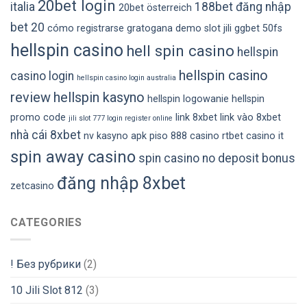
20bet login
italia
188bet đăng nhập
20bet österreich
bet 20
cómo registrarse gratogana
demo slot jili
ggbet 50fs
hellspin casino
hell spin casino
hellspin
hellspin casino
casino login
hellspin casino login australia
review
hellspin kasyno
hellspin logowanie
hellspin
promo code
link 8xbet
link vào 8xbet
jili slot 777 login register online
nhà cái 8xbet
nv kasyno apk
piso 888 casino
rtbet casino it
spin away casino
spin casino no deposit bonus
đăng nhập 8xbet
zetcasino
CATEGORIES
! Без рубрики
(2)
10 Jili Slot 812
(3)