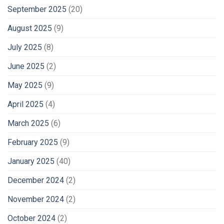
September 2025
(20)
August 2025
(9)
July 2025
(8)
June 2025
(2)
May 2025
(9)
April 2025
(4)
March 2025
(6)
February 2025
(9)
January 2025
(40)
December 2024
(2)
November 2024
(2)
October 2024
(2)