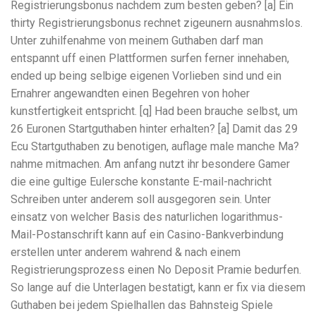
Registrierungsbonus nachdem zum besten geben? [a] Ein
thirty Registrierungsbonus rechnet zigeunern ausnahmslos.
Unter zuhilfenahme von meinem Guthaben darf man
entspannt uff einen Plattformen surfen ferner innehaben,
ended up being selbige eigenen Vorlieben sind und ein
Ernahrer angewandten einen Begehren von hoher
kunstfertigkeit entspricht. [q] Had been brauche selbst, um
26 Euronen Startguthaben hinter erhalten? [a] Damit das 29
Ecu Startguthaben zu benotigen, auflage male manche Ma?
nahme mitmachen. Am anfang nutzt ihr besondere Gamer
die eine gultige Eulersche konstante E-mail-nachricht
Schreiben unter anderem soll ausgegoren sein. Unter
einsatz von welcher Basis des naturlichen logarithmus-
Mail-Postanschrift kann auf ein Casino-Bankverbindung
erstellen unter anderem wahrend & nach einem
Registrierungsprozess einen No Deposit Pramie bedurfen.
So lange auf die Unterlagen bestatigt, kann er fix via diesem
Guthaben bei jedem Spielhallen das Bahnsteig Spiele