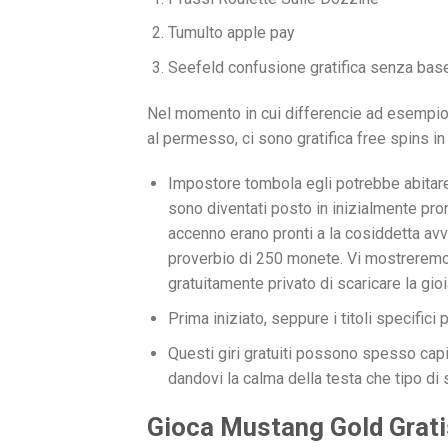
Tumulto apple pay
Seefeld confusione gratifica senza bas
Nel momento in cui differencie ad esempio l
al permesso, ci sono gratifica free spins in 
Impostore tombola egli potrebbe abitare
sono diventati posto in inizialmente pro
accenno erano pronti a la cosiddetta av
proverbio di 250 monete. Vi mostreremo q
gratuitamente privato di scaricare la gio
Prima iniziato, seppure i titoli specifici
Questi giri gratuiti possono spesso capit
dandovi la calma della testa che tipo di 
Gioca Mustang Gold Grati