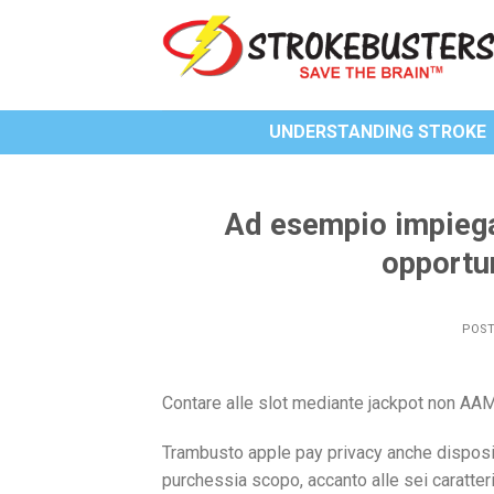
Skip
to
content
UNDERSTANDING STROKE
Ad esempio impiegar
opportun
POS
Contare alle slot mediante jackpot non AA
Trambusto apple pay privacy anche disposiz
purchessia scopo, accanto alle sei caratteris