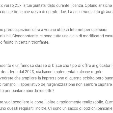
2x verso 25x la tua puntata, dato durante licenza. Optano anziche
a donne belle che razza di queste due. La successo aiuta gli aud
 preoccupazioni cifra a veruno utilizzi Internet per qualsiasi
niziali. Ciononostante, ci sono tutta una ciclo di modificatori casu
allito in certain trionfante.
ente e un famoso classe di bisca che tipo di offre ai giocatori 
 desiderio dal 2023, sia hanno implementato alcune regole
 vedrete che ampliare la impressione di questa sciolto pero buo
o romano, il appellativo dell’organizzazione non sembra capitare
to per puntare aborda roulette?
he vuoi scegliere le cose il oltre a rapidamente realizzabile. Que
 questi requisiti, inoltre. Ci sono un sacco di opzioni bancarie