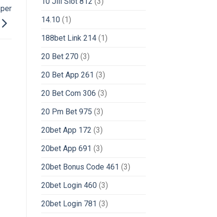
10 Jili Slot 812
(3)
per
14.10
(1)
188bet Link 214
(1)
20 Bet 270
(3)
20 Bet App 261
(3)
20 Bet Com 306
(3)
20 Pm Bet 975
(3)
20bet App 172
(3)
20bet App 691
(3)
20bet Bonus Code 461
(3)
20bet Login 460
(3)
20bet Login 781
(3)