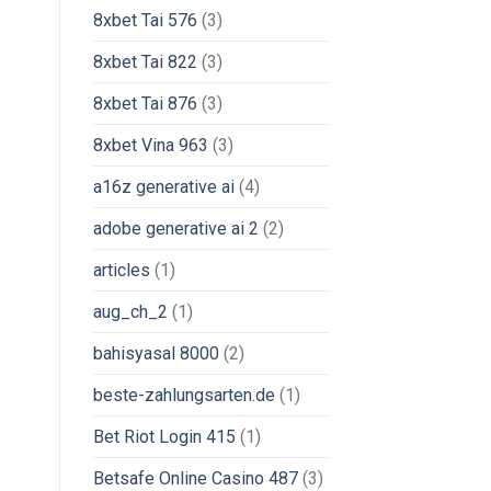
8xbet Tai 576
(3)
8xbet Tai 822
(3)
8xbet Tai 876
(3)
8xbet Vina 963
(3)
a16z generative ai
(4)
adobe generative ai 2
(2)
articles
(1)
aug_ch_2
(1)
bahisyasal 8000
(2)
beste-zahlungsarten.de
(1)
Bet Riot Login 415
(1)
Betsafe Online Casino 487
(3)