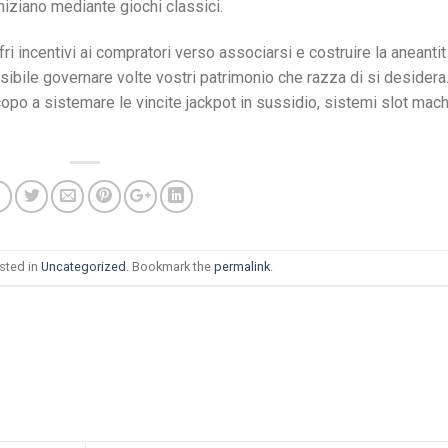
niziano mediante giochi classici.
ffri incentivi ai compratori verso associarsi e costruire la aneantit
sibile governare volte vostri patrimonio che razza di si desidera
opo a sistemare le vincite jackpot in sussidio, sistemi slot mac
sted in
Uncategorized
. Bookmark the
permalink
.