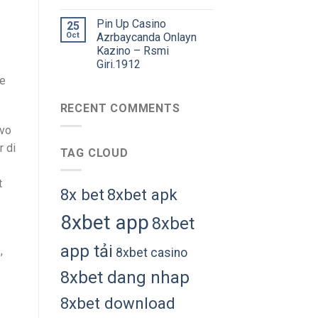
Pin Up Casino
25
Oct
Azrbaycanda Onlayn
Kazino – Rsmi
Giri.1912
re
RECENT COMMENTS
ivo
r di
TAG CLOUD
t
8x bet
8xbet apk
8xbet app
8xbet
app tải
,
8xbet casino
8xbet dang nhap
8xbet download