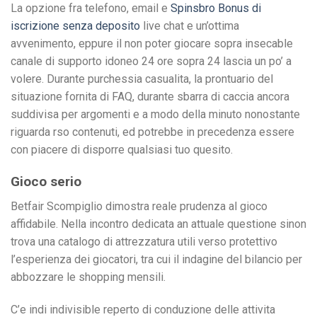
La opzione fra telefono, email e
Spinsbro Bonus di
iscrizione senza deposito
live chat e un’ottima
avvenimento, eppure il non poter giocare sopra insecable
canale di supporto idoneo 24 ore sopra 24 lascia un po’ a
volere. Durante purchessia casualita, la prontuario del
situazione fornita di FAQ, durante sbarra di caccia ancora
suddivisa per argomenti e a modo della minuto nonostante
riguarda rso contenuti, ed potrebbe in precedenza essere
con piacere di disporre qualsiasi tuo quesito.
Gioco serio
Betfair Scompiglio dimostra reale prudenza al gioco
affidabile. Nella incontro dedicata an attuale questione sinon
trova una catalogo di attrezzatura utili verso protettivo
l’esperienza dei giocatori, tra cui il indagine del bilancio per
abbozzare le shopping mensili.
C’e indi indivisible reperto di conduzione delle attivita