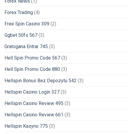
Forex News
(1)
Forex Trading
(4)
Free Spin Casino 309
(2)
Ggbet 50fs 567
(3)
Gratogana Entrar 745
(3)
Hell Spin Promo Code 567
(3)
Hell Spin Promo Code 880
(3)
Hellspin Bonus Bez Depozytu 542
(3)
Hellspin Casino Login 327
(3)
Hellspin Casino Review 495
(3)
Hellspin Casino Review 661
(3)
Hellspin Kasyno 775
(3)