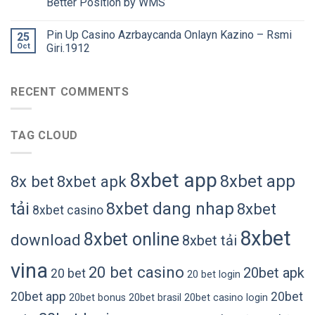
Better Position by WMS
Pin Up Casino Azrbaycanda Onlayn Kazino – Rsmi
25
Oct
Giri.1912
RECENT COMMENTS
TAG CLOUD
8xbet app
8xbet app
8x bet
8xbet apk
tải
8xbet dang nhap
8xbet
8xbet casino
8xbet
8xbet online
download
8xbet tải
vina
20 bet casino
20bet apk
20 bet
20 bet login
20bet app
20bet
20bet bonus
20bet brasil
20bet casino login