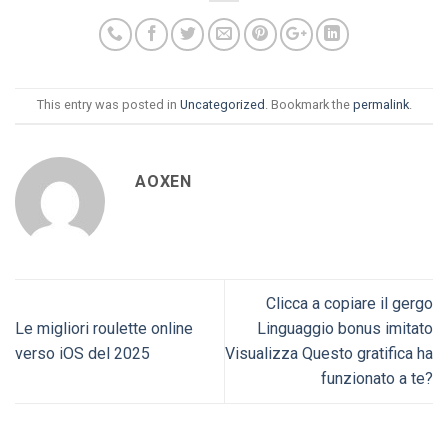
This entry was posted in
Uncategorized
. Bookmark the
permalink
.
AOXEN
Clicca a copiare il gergo
Le migliori roulette online
Linguaggio bonus imitato
verso iOS del 2025
Visualizza Questo gratifica ha
funzionato a te?