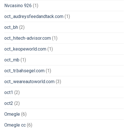
Nvcasino 926
(1)
oct_audreysfeedandtack.com
(1)
oct_bh
(2)
oct_hitech-advisor.com
(1)
oct_keopeworld.com
(1)
oct_mb
(1)
oct_tr.bahsegel.com
(1)
oct_weareautoworld.com
(3)
oct1
(2)
oct2
(2)
Omegle
(6)
Omegle cc
(6)