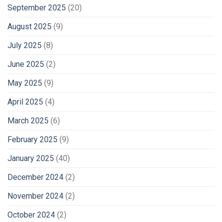
September 2025
(20)
August 2025
(9)
July 2025
(8)
June 2025
(2)
May 2025
(9)
April 2025
(4)
March 2025
(6)
February 2025
(9)
January 2025
(40)
December 2024
(2)
November 2024
(2)
October 2024
(2)