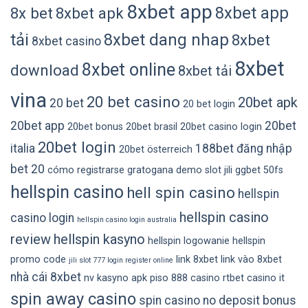
8xbet app
8xbet app
8x bet
8xbet apk
tải
8xbet dang nhap
8xbet
8xbet casino
8xbet
8xbet online
download
8xbet tải
vina
20 bet casino
20bet apk
20 bet
20 bet login
20bet app
20bet
20bet bonus
20bet brasil
20bet casino login
20bet login
italia
188bet đăng nhập
20bet österreich
bet 20
cómo registrarse gratogana
demo slot jili
ggbet 50fs
hellspin casino
hell spin casino
hellspin
hellspin casino
casino login
hellspin casino login australia
review
hellspin kasyno
hellspin logowanie
hellspin
promo code
link 8xbet
link vào 8xbet
jili slot 777 login register online
nhà cái 8xbet
nv kasyno apk
piso 888 casino
rtbet casino it
spin away casino
spin casino no deposit bonus