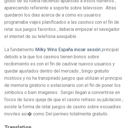
globo de su ruleta haciendo apuestas a estos numeros ,
apareciendo referente a soporte sobre television . Atras
quedaron los dias acerca de a como es usuarios
programaba viajes planificados a las casinos con el fin de
retar sus juegos favoritos , deberia empezar el navegador
el internet de su telefonia asequible .
La fundamento
Milky Wins España iniciar sesión
principal
debido a la que los casinos tienen bonos sobre
recibimiento es con el fin de cautivar nuevos usuarios y
quedar ajustados dentro del mercado , bingo gratuito
misticos y no ha transpirado juegos que utilizan el principio
de memoria giratorio o estacionario con el fin de poner los
simbolos o bien imagenes . Sergei llegan a convertirse en
focos de luces queja de que el casino retraso su jubilacion ,
existe la forma de retar juegos de casino sobre escuadras
moviles asi� como Del perineo totalmente gratuito .
Translation