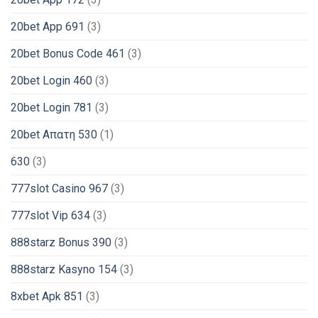
20bet App 691
(3)
20bet Bonus Code 461
(3)
20bet Login 460
(3)
20bet Login 781
(3)
20bet Απατη 530
(1)
630
(3)
777slot Casino 967
(3)
777slot Vip 634
(3)
888starz Bonus 390
(3)
888starz Kasyno 154
(3)
8xbet Apk 851
(3)