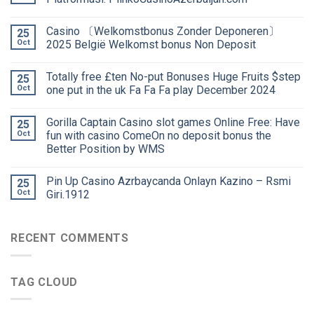
Сasino 〔Welkomstbonus Zonder Deponeren〕
25
Oct
2025 België Welkomst bonus Non Deposit
Totally free £ten No-put Bonuses Huge Fruits $step
25
Oct
one put in the uk Fa Fa Fa play December 2024
Gorilla Captain Casino slot games Online Free: Have
25
Oct
fun with casino ComeOn no deposit bonus the
Better Position by WMS
Pin Up Casino Azrbaycanda Onlayn Kazino – Rsmi
25
Oct
Giri.1912
RECENT COMMENTS
TAG CLOUD