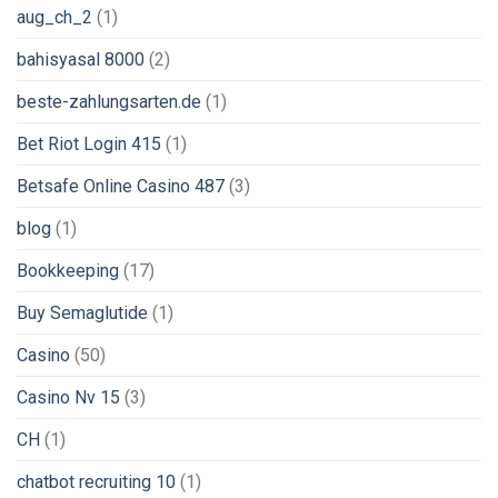
aug_ch_2
(1)
bahisyasal 8000
(2)
beste-zahlungsarten.de
(1)
Bet Riot Login 415
(1)
Betsafe Online Casino 487
(3)
blog
(1)
Bookkeeping
(17)
Buy Semaglutide
(1)
Casino
(50)
Casino Nv 15
(3)
CH
(1)
chatbot recruiting 10
(1)