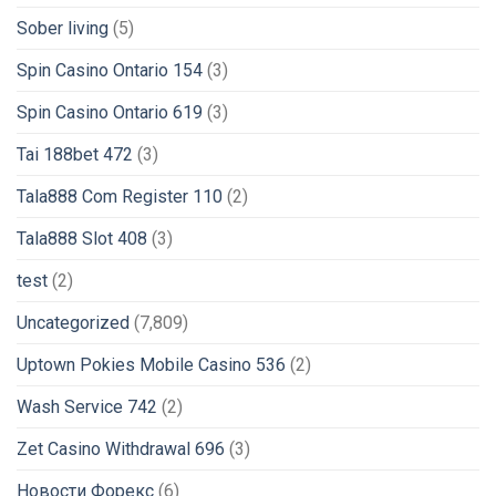
Sober living
(5)
Spin Casino Ontario 154
(3)
Spin Casino Ontario 619
(3)
Tai 188bet 472
(3)
Tala888 Com Register 110
(2)
Tala888 Slot 408
(3)
test
(2)
Uncategorized
(7,809)
Uptown Pokies Mobile Casino 536
(2)
Wash Service 742
(2)
Zet Casino Withdrawal 696
(3)
Новости Форекс
(6)