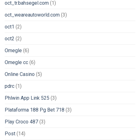
oct_tr.bahsegel.com
(1)
oct_weareautoworld.com
(3)
oct1
(2)
oct2
(2)
Omegle
(6)
Omegle cc
(6)
Online Casino
(5)
pdrc
(1)
Phlwin App Link 525
(3)
Plataforma 188 Pg Bet 718
(3)
Play Croco 487
(3)
Post
(14)