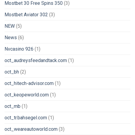
Mostbet 30 Free Spins 350
(3)
Mostbet Aviator 302
(3)
NEW
(5)
News
(6)
Nvcasino 926
(1)
oct_audreysfeedandtack.com
(1)
oct_bh
(2)
oct_hitech-advisor.com
(1)
oct_keopeworld.com
(1)
oct_mb
(1)
oct_tr.bahsegel.com
(1)
oct_weareautoworld.com
(3)