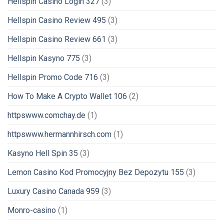
Hellspin Casino Login 327
(3)
Hellspin Casino Review 495
(3)
Hellspin Casino Review 661
(3)
Hellspin Kasyno 775
(3)
Hellspin Promo Code 716
(3)
How To Make A Crypto Wallet 106
(2)
httpswww.comchay.de
(1)
httpswww.hermannhirsch.com
(1)
Kasyno Hell Spin 35
(3)
Lemon Casino Kod Promocyjny Bez Depozytu 155
(3)
Luxury Casino Canada 959
(3)
Monro-casino
(1)