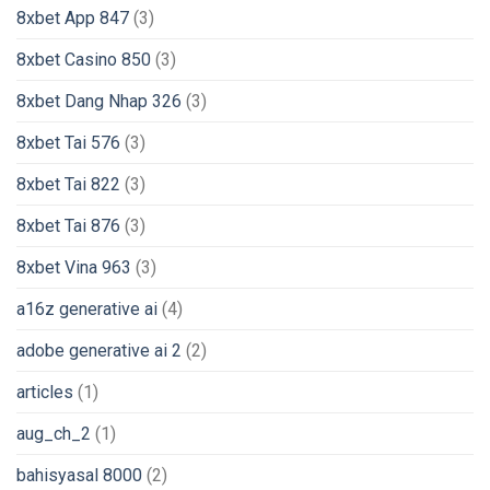
8xbet App 847
(3)
8xbet Casino 850
(3)
8xbet Dang Nhap 326
(3)
8xbet Tai 576
(3)
8xbet Tai 822
(3)
8xbet Tai 876
(3)
8xbet Vina 963
(3)
a16z generative ai
(4)
adobe generative ai 2
(2)
articles
(1)
aug_ch_2
(1)
bahisyasal 8000
(2)