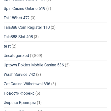
Spin Casino Ontario 619
(3)
Tai 188bet 472
(3)
Tala888 Com Register 110
(2)
Tala888 Slot 408
(3)
test
(2)
Uncategorized
(7,809)
Uptown Pokies Mobile Casino 536
(2)
Wash Service 742
(2)
Zet Casino Withdrawal 696
(3)
Новости Форекс
(6)
Форекс Брокеры
(1)