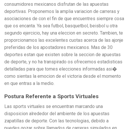
consumidores mexicanos disfrutan de las apuestas
deportivas. Proponemos la amplia variacion de carreras y
asociaciones de con el fin de que encuentres siempre cosa
que os encanta. Ya sea futbol, basquetbol, beisbol u otra
segundo ejercicio, hay una eleccion en secreto. Tambien, te
proporcionamos las excelentes cuotas acerca de las ajonje
preferidas de los apostadores mexicanos. Mas de 30
deportes estan que existen sobre la seccion de apuestas
de deporte, y no ha transpirado os ofrecemos estadisticas
detalladas para que tomes elecciones informadas asi�
como sientas la emocion de el victoria desde el momento
en que entras a la medio.
Postura Referente a Sports Virtuales
Las sports virtuales se encuentran marcando una
disposicion alrededor del ambiente de los apuestas
zapatillas de deporte. Con las tecnologias, debido a
puedes gozar sobre llamados de carreras simulados en