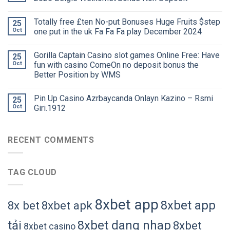
Totally free £ten No-put Bonuses Huge Fruits $step
25
Oct
one put in the uk Fa Fa Fa play December 2024
Gorilla Captain Casino slot games Online Free: Have
25
Oct
fun with casino ComeOn no deposit bonus the
Better Position by WMS
Pin Up Casino Azrbaycanda Onlayn Kazino – Rsmi
25
Oct
Giri.1912
RECENT COMMENTS
TAG CLOUD
8xbet app
8xbet app
8x bet
8xbet apk
tải
8xbet dang nhap
8xbet
8xbet casino