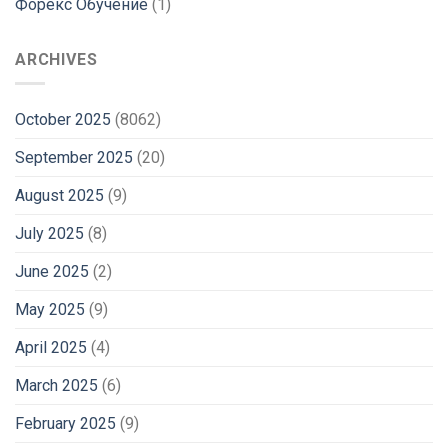
Форекс Обучение
(1)
ARCHIVES
October 2025
(8062)
September 2025
(20)
August 2025
(9)
July 2025
(8)
June 2025
(2)
May 2025
(9)
April 2025
(4)
March 2025
(6)
February 2025
(9)