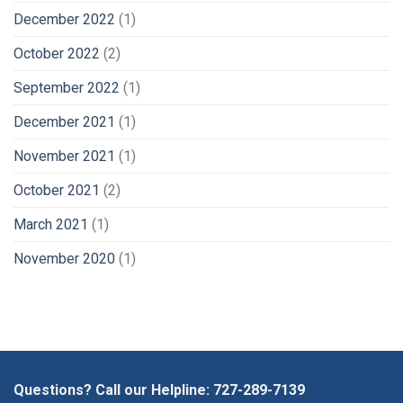
December 2022
(1)
October 2022
(2)
September 2022
(1)
December 2021
(1)
November 2021
(1)
October 2021
(2)
March 2021
(1)
November 2020
(1)
Questions? Call our Helpline:
727-289-7139