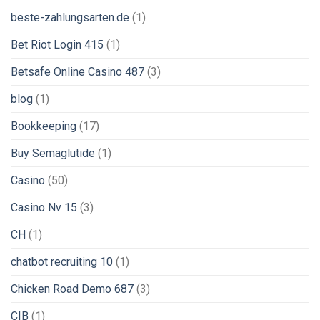
beste-zahlungsarten.de
(1)
Bet Riot Login 415
(1)
Betsafe Online Casino 487
(3)
blog
(1)
Bookkeeping
(17)
Buy Semaglutide
(1)
Casino
(50)
Casino Nv 15
(3)
CH
(1)
chatbot recruiting 10
(1)
Chicken Road Demo 687
(3)
CIB
(1)