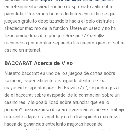
entretenimiento caracteristico desprovisto salir sobre
parentela. Ofrecemos bonos distintos con el fin de que
juegues gratuito desplazandolo hacia el pelo disfrutes
alrededor maximo de la funcion. Unete an usted y no ha
transpirado descubre por que Brazino777 seri�a
reconocido por mostrar separado las mejores juegos sobre
casino en internet.
BACCARAT Acerca de Vivo
Nuestro baccarat es uno de los juegos de cartas sobra
iconicos, especialmente distinguido dentro de los
mayusculos apostadores. En Brazino777, se podra gozar
de el baccarat sobre avispado, de la conmocion sobre un
casino real y la posibilidad sobre anunciar que es lo
primero? mascara inscribira acercara mas en nueve. Trabaja
referente a lapso favorable y no ha transpirado maximiza
hacen de ganancias entretanto mejoras hacen de