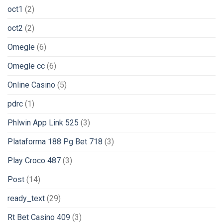
oct1
(2)
oct2
(2)
Omegle
(6)
Omegle cc
(6)
Online Casino
(5)
pdrc
(1)
Phlwin App Link 525
(3)
Plataforma 188 Pg Bet 718
(3)
Play Croco 487
(3)
Post
(14)
ready_text
(29)
Rt Bet Casino 409
(3)