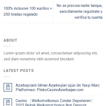
No se precisa nadie tanque,
100% inclusive 100 eurillos +
sencillamente registrate y
200 tiradas regalado
verifica tu cuenta
ABOUT
Lorem ipsum dolor sit amet, consectetuer adipiscing elit,
sed diam nonummy nibh euismod tincidunt.
LATEST POSTS
Azərbaycanlı İdman Azarkeşləri üçün Ən Yaxşı Mərc
25
Oct
Platforması: PlinkoCasinoAzerbaijan.com
Сasino 〔Welkomstbonus Zonder Deponeren〕
25
Oct
2025 België Welkomst bonus Non Deposit