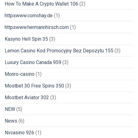
How To Make A Crypto Wallet 106
(2)
httpswww.comchay.de
(1)
httpswww.hermannhirsch.com
(1)
Kasyno Hell Spin 35
(3)
Lemon Casino Kod Promocyjny Bez Depozytu 155
(3)
Luxury Casino Canada 959
(3)
Monro-casino
(1)
Mostbet 30 Free Spins 350
(3)
Mostbet Aviator 302
(3)
NEW
(5)
News
(6)
Nvcasino 926
(1)