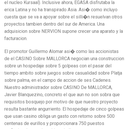
el nucleo Kursaal). Inclusive ahora, EGASA disfrutaba la
erica Latina y no ha transpirado Asia. Asi� como incluyo
cuesta que se va a apoyar sobre el silli�n resuelvan otros
proyectos tambien dentro del sur de America. Una
adquisicion sobre NERVION supone crecer una aparato y la
facturacion.
El promotor Guillermo Alomar asi� como las accionistas
de el CASINO Sobre MALLORCA negocian una construccion
sobre un hospedaje sobre 5 golpeas con el pasar del
tiempo ambito sobre juegos sobre casualidad sobre Platja
sobre palma, en el campo de accion de ses Cadenes.
Nuestro administrador sobre CASINO De MALLORCA,
Javier Blanquezino, concreto el que aun no son sobra que
requisitos bosquejo por motivo de que nuestro proyecto
resulta bastante angurriento. El hospedaje de cinco golpeas
que usan casino obliga un gasto con retorno sobre 500
centenas de eurillos y proporcionara 750 puestos