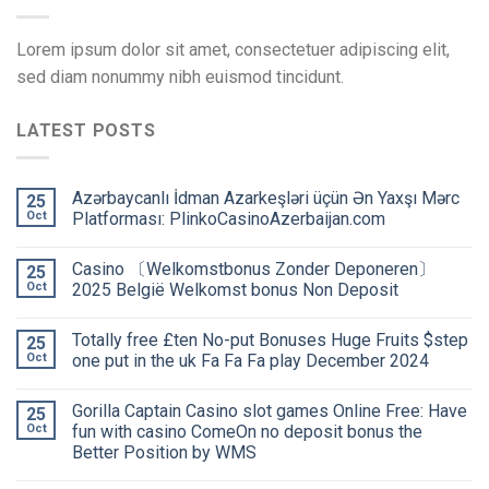
Lorem ipsum dolor sit amet, consectetuer adipiscing elit,
sed diam nonummy nibh euismod tincidunt.
LATEST POSTS
Azərbaycanlı İdman Azarkeşləri üçün Ən Yaxşı Mərc
25
Oct
Platforması: PlinkoCasinoAzerbaijan.com
Сasino 〔Welkomstbonus Zonder Deponeren〕
25
Oct
2025 België Welkomst bonus Non Deposit
Totally free £ten No-put Bonuses Huge Fruits $step
25
Oct
one put in the uk Fa Fa Fa play December 2024
Gorilla Captain Casino slot games Online Free: Have
25
Oct
fun with casino ComeOn no deposit bonus the
Better Position by WMS