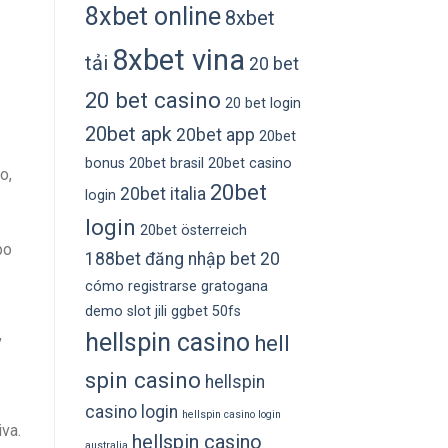
8xbet online
8xbet
8xbet vina
tải
20 bet
20 bet casino
20 bet login
20bet apk
20bet app
20bet
bonus
20bet brasil
20bet casino
o,
20bet
20bet italia
login
login
20bet österreich
po
188bet đăng nhập
bet 20
cómo registrarse gratogana
demo slot jili
ggbet 50fs
,
hellspin casino
hell
spin casino
hellspin
casino login
hellspin casino login
iva.
hellspin casino
australia