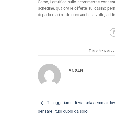
Come, i gratifica sulle scommesse consenton
schedine, qualora le offerte sul casino per
di particolari restrizioni anche, a volte, addir
This entry was po
AOXEN
Ti suggeriamo di visitarla semmai do
pensare i tuoi dubbi da solo