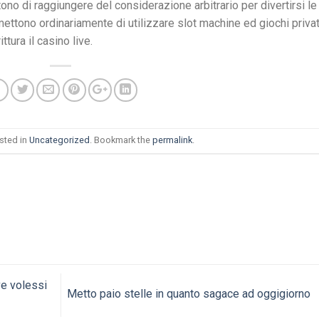
o di raggiungere del considerazione arbitrario per divertirsi le
mettono ordinariamente di utilizzare slot machine ed giochi priva
ittura il casino live.
sted in
Uncategorized
. Bookmark the
permalink
.
ve volessi
Metto paio stelle in quanto sagace ad oggigiorno