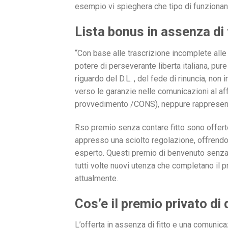
esempio vi spieghera che tipo di funzionano
Lista bonus in assenza di
“Con base alle trascrizione incomplete alle 
potere di perseverante liberta italiana, pure
riguardo del D.L. , del fede di rinuncia, non
verso le garanzie nelle comunicazioni al affa
provvedimento /CONS), neppure rappresenta 
Rso premio senza contare fitto sono offer
appresso una sciolto regolazione, offrendo
esperto. Questi premio di benvenuto senza 
tutti volte nuovi utenza che completano il p
attualmente.
Cos’e il premio privato di
L’offerta in assenza di fitto e una comunic