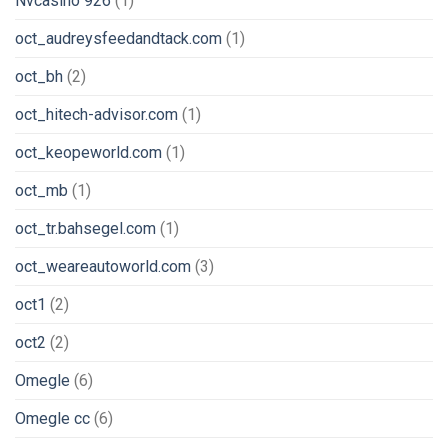
Nvcasino 926
(1)
oct_audreysfeedandtack.com
(1)
oct_bh
(2)
oct_hitech-advisor.com
(1)
oct_keopeworld.com
(1)
oct_mb
(1)
oct_tr.bahsegel.com
(1)
oct_weareautoworld.com
(3)
oct1
(2)
oct2
(2)
Omegle
(6)
Omegle cc
(6)