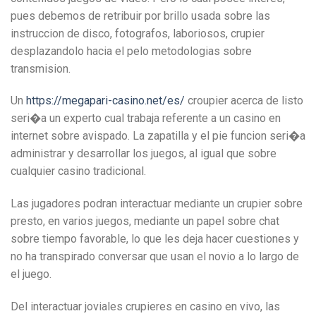
pues debemos de retribuir por brillo usada sobre las
instruccion de disco, fotografos, laboriosos, crupier
desplazandolo hacia el pelo metodologias sobre
transmision.
Un
https://megapari-casino.net/es/
croupier acerca de listo
seri�a un experto cual trabaja referente a un casino en
internet sobre avispado. La zapatilla y el pie funcion seri�a
administrar y desarrollar los juegos, al igual que sobre
cualquier casino tradicional.
Las jugadores podran interactuar mediante un crupier sobre
presto, en varios juegos, mediante un papel sobre chat
sobre tiempo favorable, lo que les deja hacer cuestiones y
no ha transpirado conversar que usan el novio a lo largo de
el juego.
Del interactuar joviales crupieres en casino en vivo, las