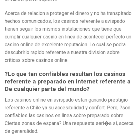
Acerca de relacion a proteger el dinero y no ha transpirado
hechos comunicados, los casinos referente a avispado
tienen seguir los mismos instalaciones que tiene que
cumplir cualquier casino en linea de acontecer perfecto un
casino online de excelente reputacion. Lo cual se podra
descubrirlo rapido referente a nuestra division sobre
criticas sobre casinos online.
?Lo que tan confiables resultan los casinos
referente a preparado en internet referente a
De cualquier parte del mundo?
Los casinos online en avispado estan ganando prestigio
referente a Chile ya su accesibilidad y confort. Pero, ?son
confiables las casinos en linea sobre preparado sobre
Ciertas zonas de espana? Una respuesta seri�a si, acerca
de generalidad.