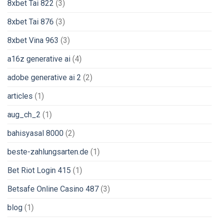
8xbet Tai 822
(3)
8xbet Tai 876
(3)
8xbet Vina 963
(3)
a16z generative ai
(4)
adobe generative ai 2
(2)
articles
(1)
aug_ch_2
(1)
bahisyasal 8000
(2)
beste-zahlungsarten.de
(1)
Bet Riot Login 415
(1)
Betsafe Online Casino 487
(3)
blog
(1)