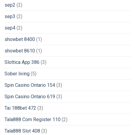
sep2
(2)
sep3
(2)
sep4
(2)
showbet 8400
(1)
showbet 8610
(1)
Slottica App 386
(3)
Sober living
(5)
Spin Casino Ontario 154
(3)
Spin Casino Ontario 619
(3)
Tai 188bet 472
(3)
Tala888 Com Register 110
(2)
Tala888 Slot 408
(3)