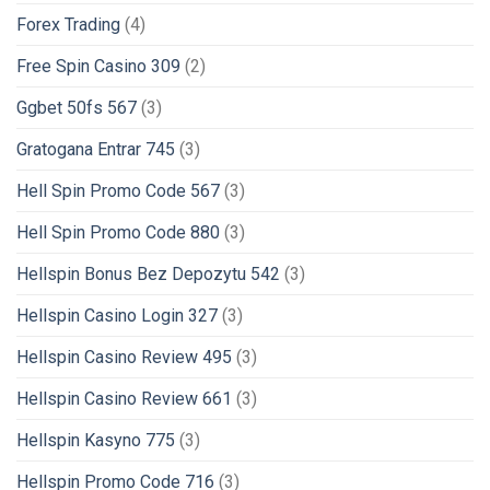
Forex Trading
(4)
Free Spin Casino 309
(2)
Ggbet 50fs 567
(3)
Gratogana Entrar 745
(3)
Hell Spin Promo Code 567
(3)
Hell Spin Promo Code 880
(3)
Hellspin Bonus Bez Depozytu 542
(3)
Hellspin Casino Login 327
(3)
Hellspin Casino Review 495
(3)
Hellspin Casino Review 661
(3)
Hellspin Kasyno 775
(3)
Hellspin Promo Code 716
(3)