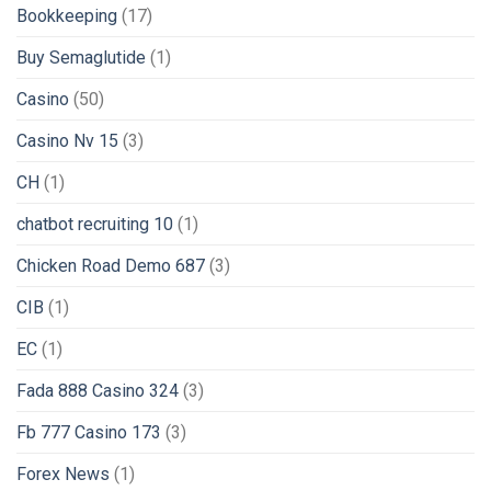
Bookkeeping
(17)
Buy Semaglutide
(1)
Casino
(50)
Casino Nv 15
(3)
CH
(1)
chatbot recruiting 10
(1)
Chicken Road Demo 687
(3)
CIB
(1)
EC
(1)
Fada 888 Casino 324
(3)
Fb 777 Casino 173
(3)
Forex News
(1)