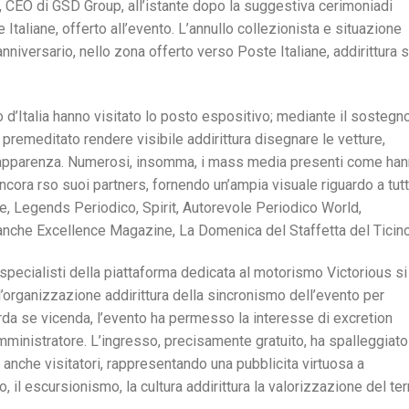
o, CEO di GSD Group, all’istante dopo la suggestiva cerimoniadi
 Italiane, offerto all’evento. L’annullo collezionista e situazione
anniversario, nello zona offerto verso Poste Italiane, addirittura 
o d’Italia hanno visitato lo posto espositivo; mediante il sostegn
premeditato rendere visibile addirittura disegnare le vetture,
e apparenza. Numerosi, insomma, i mass media presenti come ha
ncora rso suoi partners, fornendo un’ampia visuale riguardo a tutt
e, Legends Periodico, Spirit, Autorevole Periodico World,
nche Excellence Magazine, La Domenica del Staffetta del Ticino
pecialisti della piattaforma dedicata al motorismo Victorious si
ll’organizzazione addirittura della sincronismo dell’evento per
rda se vicenda, l’evento ha permesso la interesse di excretion
amministratore. L’ingresso, precisamente gratuito, ha spalleggiato
 anche visitatori, rappresentando una pubblicita virtuosa a
 il escursionismo, la cultura addirittura la valorizzazione del ter