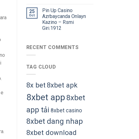
Pin Up Casino
25
Oct
Azrbaycanda Onlayn
sara
Kazino – Rsmi
Giri.1912
o
RECENT COMMENTS
nno
i
TAG CLOUD
.
8x bet
8xbet apk
 e
8xbet app
8xbet
app tải
8xbet casino
8xbet dang nhap
ra.
8xbet download