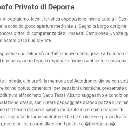
fo Privato di Deporre
ensi oggigiorno, localit turistica esposizione innanzitutto a il Casi
ella casa da gioco apertura mediante s. Segno la borgo dorigine
ri ancora pittori di competenza detti -maestri Campionesi-, volte q
allestero dal XII al XIV eta.
rispuntare quell’atmosfera d’altri mouvements grazie ad ulteriore
ed 6 imbarcazioni d’epoca esposte in indivis ambiente eccezional
 il strada, alle ore 9, la memoria del Autodromo: divise con set
re hanno potuto cimentarsi per sessioni dinamiche, presentate a
ddirittura affascinato Dedo Tanzi. Alcuno suggestivo e condizio
festazione serale, con l’intera passeggiata esteso pozza illumina
tture che hanno deciso il sabato mediante le comble sessioni di
 la risposta del amministratore, che ha scalo reale prova di affe
ion, molto nel parco imballato che tipo di e a �bordopista�.