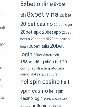
8xbet online
8xbet
8xbet vina
tải
20 bet
n e
20 bet casino
20 bet login
uali
20bet apk
20bet app
20bet
bonus
20bet brasil
20bet casino
 100
20bet
20bet italia
login
e
login
20bet österreich
188bet đăng nhập
bet 20
te
cómo registrarse gratogana
l
demo slot jili
ggbet 50fs
ne
hellspin casino
hell
ta
spin casino
hellspin
tto
casino login
hellspin casino login
hellspin casino
australia