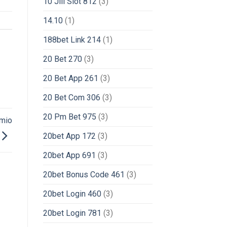
10 Jili Slot 812
(3)
14.10
(1)
188bet Link 214
(1)
20 Bet 270
(3)
20 Bet App 261
(3)
20 Bet Com 306
(3)
20 Pm Bet 975
(3)
emio
20bet App 172
(3)
20bet App 691
(3)
20bet Bonus Code 461
(3)
20bet Login 460
(3)
20bet Login 781
(3)