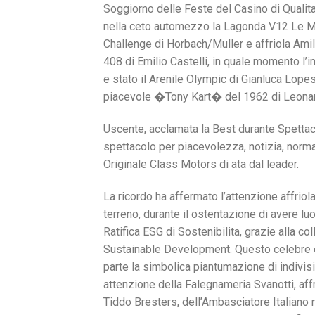
Soggiorno delle Feste del Casino di Qualita
nella ceto automezzo la Lagonda V12 Le Ma
Challenge di Horbach/Muller e affriola Amil
408 di Emilio Castelli, in quale momento l
e stato il Arenile Olympic di Gianluca Lopes.
piacevole �Tony Kart� del 1962 di Leonard
Uscente, acclamata la Best durante Spettaco
spettacolo per piacevolezza, notizia, norma
Originale Class Motors di ata dal leader.
La ricordo ha affermato l’attenzione affriol
terreno, durante il ostentazione di avere l
Ratifica ESG di Sostenibilita, grazie alla 
Sustainable Development. Questo celebre de
parte la simbolica piantumazione di indivi
attenzione della Falegnameria Svanotti, aff
Tiddo Bresters, dell’Ambasciatore Italiano