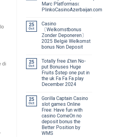
Mərc Platforması:
PlinkoCasinoAzerbaijan.com
Сasino
25
lo
Oct
〔Welkomstbonus
Zonder Deponeren〕
2025 België Welkomst
bonus Non Deposit
Totally free £ten No-
25
 di
Oct
put Bonuses Huge
Fruits $step one put in
the uk Fa Fa Fa play
December 2024
Gorilla Captain Casino
25
Oct
slot games Online
Free: Have fun with
casino ComeOn no
deposit bonus the
Better Position by
,
WMS