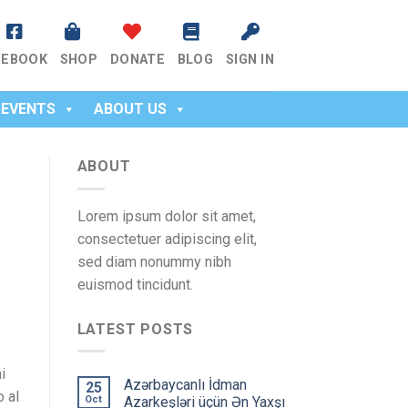
CEBOOK
SHOP
DONATE
BLOG
SIGN IN
EVENTS
ABOUT US
ABOUT
Lorem ipsum dolor sit amet,
consectetuer adipiscing elit,
sed diam nonummy nibh
euismod tincidunt.
LATEST POSTS
i
Azərbaycanlı İdman
25
o al
Oct
Azarkeşləri üçün Ən Yaxşı