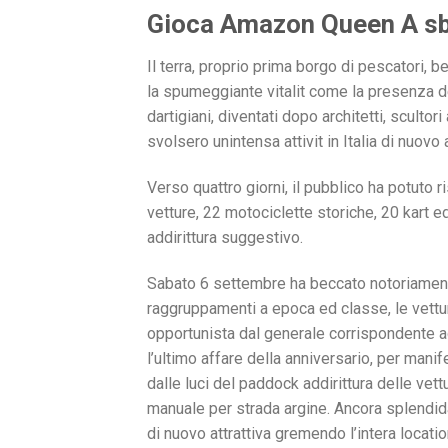
Gioca Amazon Queen A sba
Il terra, proprio prima borgo di pescatori, b
la spumeggiante vitalit come la presenza d
dartigiani, diventati dopo architetti, sculto
svolsero unintensa attivit in Italia di nuovo 
Verso quattro giorni, il pubblico ha potuto 
vetture, 22 motociclette storiche, 20 kart 
addirittura suggestivo.
Sabato 6 settembre ha beccato notoriamente
raggruppamenti a epoca ed classe, le vettu
opportunista dal generale corrispondente a
l’ultimo affare della anniversario, per mani
dalle luci del paddock addirittura delle ve
manuale per strada argine. Ancora splendida
di nuovo attrattiva gremendo l’intera locat