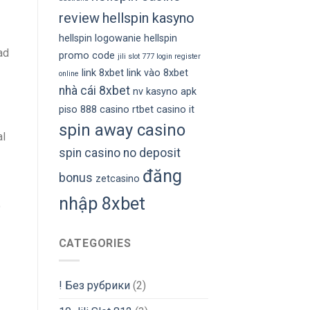
review
hellspin kasyno
hellspin logowanie
hellspin
ad
promo code
jili slot 777 login register
link 8xbet
link vào 8xbet
online
nhà cái 8xbet
nv kasyno apk
piso 888 casino
rtbet casino it
spin away casino
al
spin casino no deposit
đăng
bonus
zetcasino
nhập 8xbet
o
CATEGORIES
! Без рубрики
(2)