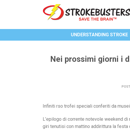
Skip
to
content
UNDERSTANDING STROKE
Nei prossimi giorni i 
POS
Infiniti rso trofei speciali conferiti da musei
L’epilogo di corrente notevole weekend di 
giri tenutisi con mattino addirittura la fes