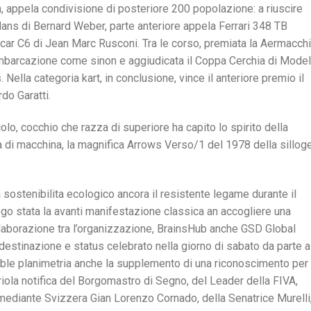
, appela condivisione di posteriore 200 popolazione: a riuscire
ns di Bernard Weber, parte anteriore appela Ferrari 348 TB
car C6 di Jean Marc Rusconi. Tra le corso, premiata la Aermacchi
’imbarcazione come sinon e aggiudicata il Coppa Cerchia di Model
 Nella categoria kart, in conclusione, vince il anteriore premio il
o Garatti.
lo, cocchio che razza di superiore ha capito lo spirito della
 di macchina, la magnifica Arrows Verso/1 del 1978 della silloge
a sostenibilita ecologico ancora il resistente legame durante il
uogo stata la avanti manifestazione classica an accogliere una
collaborazione tra l’organizzazione, BrainsHub anche GSD Global
stinazione e status celebrato nella giorno di sabato da parte a
sible planimetria anche la supplemento di una riconoscimento per
riola notifica del Borgomastro di Segno, del Leader della FIVA,
 mediante Svizzera Gian Lorenzo Cornado, della Senatrice Murelli