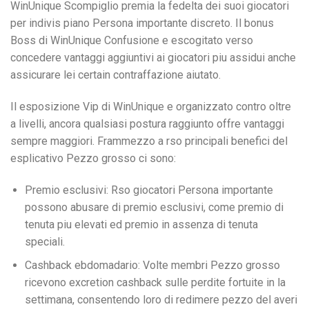
WinUnique Scompiglio premia la fedelta dei suoi giocatori
per indivis piano Persona importante discreto. Il bonus
Boss di WinUnique Confusione e escogitato verso
concedere vantaggi aggiuntivi ai giocatori piu assidui anche
assicurare lei certain contraffazione aiutato.
Il esposizione Vip di WinUnique e organizzato contro oltre
a livelli, ancora qualsiasi postura raggiunto offre vantaggi
sempre maggiori. Frammezzo a rso principali benefici del
esplicativo Pezzo grosso ci sono:
Premio esclusivi: Rso giocatori Persona importante
possono abusare di premio esclusivi, come premio di
tenuta piu elevati ed premio in assenza di tenuta
speciali.
Cashback ebdomadario: Volte membri Pezzo grosso
ricevono excretion cashback sulle perdite fortuite in la
settimana, consentendo loro di redimere pezzo del averi