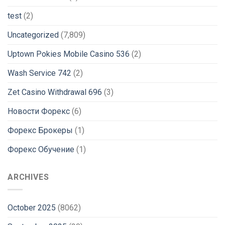
test
(2)
Uncategorized
(7,809)
Uptown Pokies Mobile Casino 536
(2)
Wash Service 742
(2)
Zet Casino Withdrawal 696
(3)
Новости Форекс
(6)
Форекс Брокеры
(1)
Форекс Обучение
(1)
ARCHIVES
October 2025
(8062)