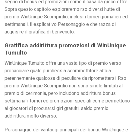
segno di bonus ed promozioni come il casa da gioco offre.
Sopra questo capitolo esploreremo rso diversi hutte di
premio WinUnique Scompiglio, inclusi i tornei giornalieri ed
settimanali, il esplicativo Personaggio e che razza di
acquisire il gratifica di benvenuto.
Gratifica addirittura promozioni di WinUnique
Tumulto
WinUnique Tumulto offre una vasta tipo di premio verso
procacciare quale purchessia scommettitore abbia
perennemente qualcosa di peculiare da ripromettersi. Rso
premio WinUnique Scompiglio non sono single limitati al
premio di cerimonia, pero includono addirittura bonus
settimanali, tornei ed promozioni speciali come permettono
ai giocatori di procurarsi giri gratuiti, saldo premio
addirittura molto diverso.
Personaggio dei vantaggi principali dei bonus WinUnique e