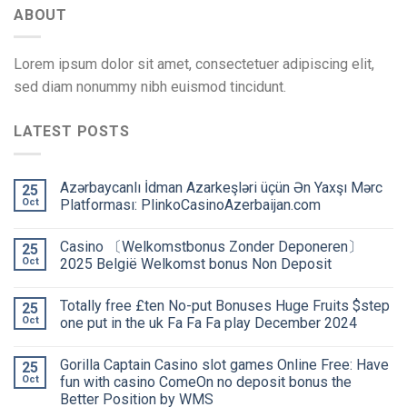
ABOUT
Lorem ipsum dolor sit amet, consectetuer adipiscing elit,
sed diam nonummy nibh euismod tincidunt.
LATEST POSTS
Azərbaycanlı İdman Azarkeşləri üçün Ən Yaxşı Mərc
25
Oct
Platforması: PlinkoCasinoAzerbaijan.com
Сasino 〔Welkomstbonus Zonder Deponeren〕
25
Oct
2025 België Welkomst bonus Non Deposit
Totally free £ten No-put Bonuses Huge Fruits $step
25
Oct
one put in the uk Fa Fa Fa play December 2024
Gorilla Captain Casino slot games Online Free: Have
25
Oct
fun with casino ComeOn no deposit bonus the
Better Position by WMS