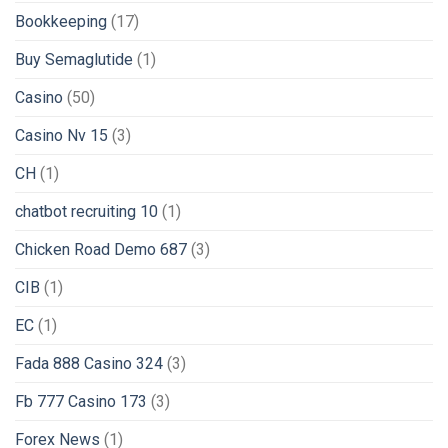
Bookkeeping
(17)
Buy Semaglutide
(1)
Casino
(50)
Casino Nv 15
(3)
CH
(1)
chatbot recruiting 10
(1)
Chicken Road Demo 687
(3)
CIB
(1)
EC
(1)
Fada 888 Casino 324
(3)
Fb 777 Casino 173
(3)
Forex News
(1)