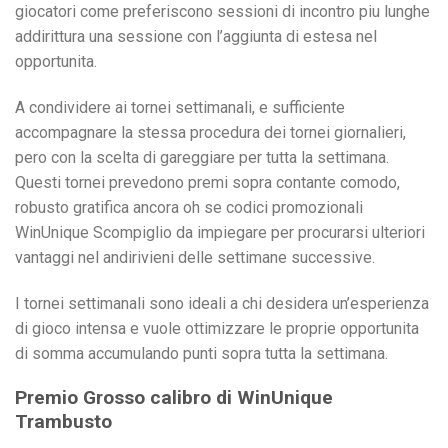
giocatori come preferiscono sessioni di incontro piu lunghe
addirittura una sessione con l’aggiunta di estesa nel
opportunita.
A condividere ai tornei settimanali, e sufficiente
accompagnare la stessa procedura dei tornei giornalieri,
pero con la scelta di gareggiare per tutta la settimana.
Questi tornei prevedono premi sopra contante comodo,
robusto gratifica ancora oh se codici promozionali
WinUnique Scompiglio da impiegare per procurarsi ulteriori
vantaggi nel andirivieni delle settimane successive.
I tornei settimanali sono ideali a chi desidera un’esperienza
di gioco intensa e vuole ottimizzare le proprie opportunita
di somma accumulando punti sopra tutta la settimana.
Premio Grosso calibro di WinUnique
Trambusto