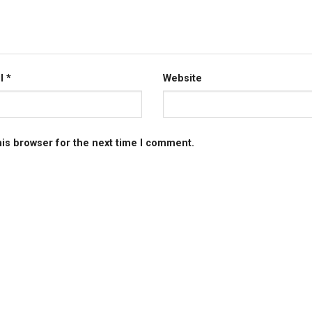
il
*
Website
his browser for the next time I comment.