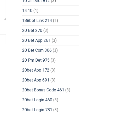
10 Jili Slot 812
(3)
14.10
(1)
188bet Link 214
(1)
20 Bet 270
(3)
20 Bet App 261
(3)
20 Bet Com 306
(3)
20 Pm Bet 975
(3)
20bet App 172
(3)
20bet App 691
(3)
20bet Bonus Code 461
(3)
20bet Login 460
(3)
20bet Login 781
(3)