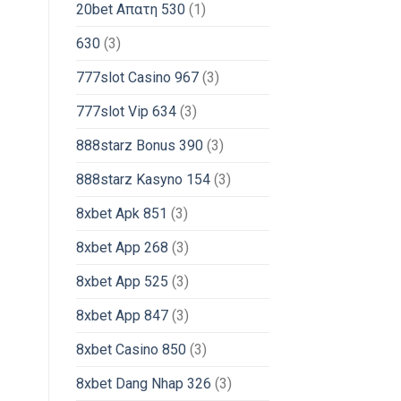
20bet Απατη 530
(1)
630
(3)
777slot Casino 967
(3)
777slot Vip 634
(3)
888starz Bonus 390
(3)
888starz Kasyno 154
(3)
8xbet Apk 851
(3)
8xbet App 268
(3)
8xbet App 525
(3)
8xbet App 847
(3)
8xbet Casino 850
(3)
8xbet Dang Nhap 326
(3)