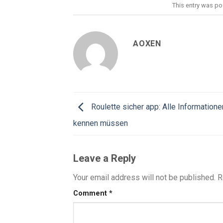
This entry was po
AOXEN
Roulette sicher app: Alle Informationen
kennen müssen
Leave a Reply
Your email address will not be published.
R
Comment
*