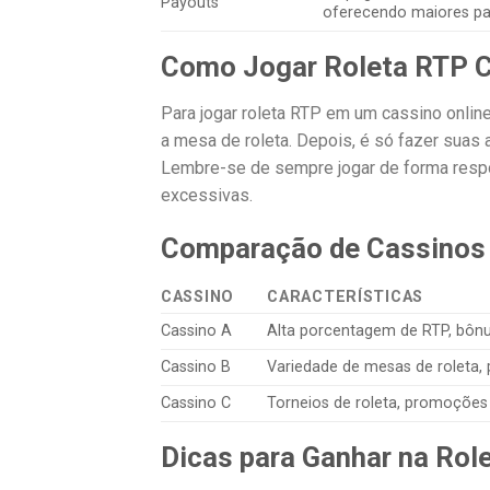
Payouts
oferecendo maiores pa
Como Jogar Roleta RTP C
Para jogar roleta RTP em um cassino online
a mesa de roleta. Depois, é só fazer suas a
Lembre-se de sempre jogar de forma respo
excessivas.
Comparação de Cassinos 
CASSINO
CARACTERÍSTICAS
Cassino A
Alta porcentagem de RTP, bônu
Cassino B
Variedade de mesas de roleta, 
Cassino C
Torneios de roleta, promoções 
Dicas para Ganhar na Rol