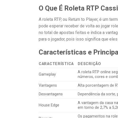
O Que É Roleta RTP Cassi
A roleta RTP, ou Return to Player, é um te
pode esperar receber de volta ao jogar ro
no total de apostas feitas e indica a vant
para o jogador, pois isso significa que el
Características e Princip
CARACTERÍSTICA
DESCRIÇÃO
A roleta RTP online se
Gameplay
números, cores e comb
Vantagens
Alta porcentagem de RT
Desvantagens
Dependência da sorte, 
A vantagem da casa na 
House Edge
em torno de 2,7% a 5,2
Os pagamentos na rolet