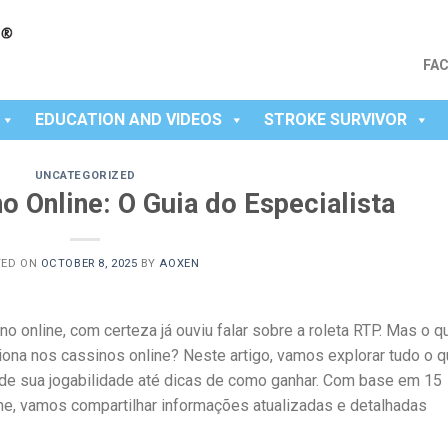
FA
EDUCATION AND VIDEOS
STROKE SURVIVOR
UNCATEGORIZED
o Online: O Guia do Especialista
TED ON
OCTOBER 8, 2025
BY
AOXEN
o online, com certeza já ouviu falar sobre a roleta RTP. Mas o q
iona nos cassinos online? Neste artigo, vamos explorar tudo o 
sde sua jogabilidade até dicas de como ganhar. Com base em 15
ne, vamos compartilhar informações atualizadas e detalhadas