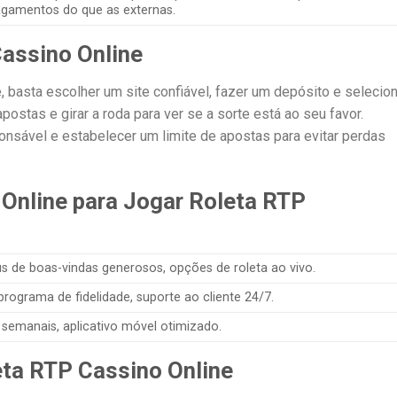
gamentos do que as externas.
assino Online
, basta escolher um site confiável, fazer um depósito e selecion
postas e girar a roda para ver se a sorte está ao seu favor.
nsável e estabelecer um limite de apostas para evitar perdas
Online para Jogar Roleta RTP
s de boas-vindas generosos, opções de roleta ao vivo.
programa de fidelidade, suporte ao cliente 24/7.
semanais, aplicativo móvel otimizado.
eta RTP Cassino Online