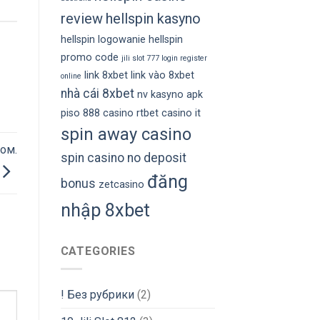
review
hellspin kasyno
hellspin logowanie
hellspin
promo code
jili slot 777 login register
link 8xbet
link vào 8xbet
online
nhà cái 8xbet
nv kasyno apk
piso 888 casino
rtbet casino it
spin away casino
ом.
spin casino no deposit
đăng
bonus
zetcasino
nhập 8xbet
CATEGORIES
! Без рубрики
(2)