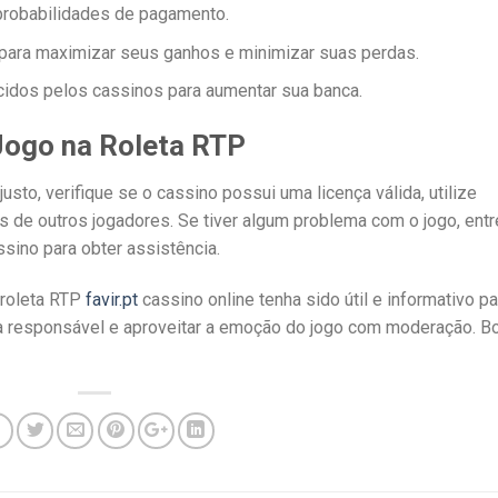
probabilidades de pagamento.
para maximizar seus ganhos e minimizar suas perdas.
idos pelos cassinos para aumentar sua banca.
 Jogo na Roleta RTP
justo, verifique se o cassino possui uma licença válida, utilize
es de outros jogadores. Se tiver algum problema com o jogo, entr
sino para obter assistência.
 roleta RTP
favir.pt
cassino online tenha sido útil e informativo pa
 responsável e aproveitar a emoção do jogo com moderação. B