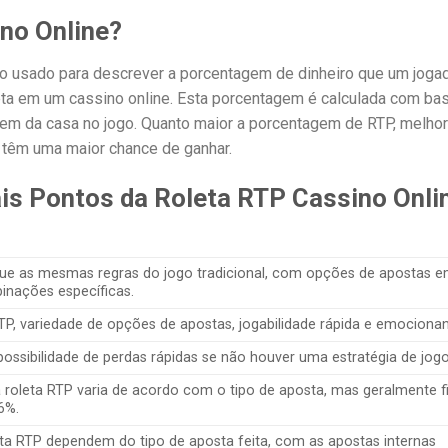
no Online?
rmo usado para descrever a porcentagem de dinheiro que um joga
leta em um cassino online. Esta porcentagem é calculada com ba
agem da casa no jogo. Quanto maior a porcentagem de RTP, melhor
es têm uma maior chance de ganhar.
ais Pontos da Roleta RTP Cassino Onli
gue as mesmas regras do jogo tradicional, com opções de apostas 
inações específicas.
P, variedade de opções de apostas, jogabilidade rápida e emocionan
possibilidade de perdas rápidas se não houver uma estratégia de jogo
roleta RTP varia de acordo com o tipo de aposta, mas geralmente f
6%.
a RTP dependem do tipo de aposta feita, com as apostas internas