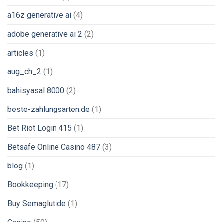
a16z generative ai
(4)
adobe generative ai 2
(2)
articles
(1)
aug_ch_2
(1)
bahisyasal 8000
(2)
beste-zahlungsarten.de
(1)
Bet Riot Login 415
(1)
Betsafe Online Casino 487
(3)
blog
(1)
Bookkeeping
(17)
Buy Semaglutide
(1)