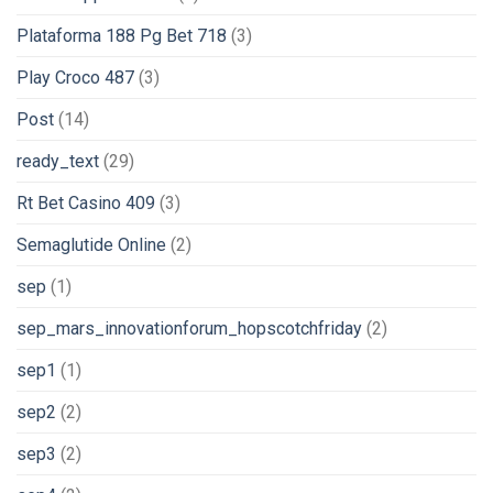
Plataforma 188 Pg Bet 718
(3)
Play Croco 487
(3)
Post
(14)
ready_text
(29)
Rt Bet Casino 409
(3)
Semaglutide Online
(2)
sep
(1)
sep_mars_innovationforum_hopscotchfriday
(2)
sep1
(1)
sep2
(2)
sep3
(2)