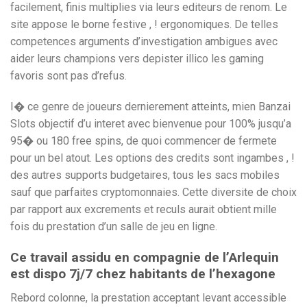
facilement, finis multiplies via leurs editeurs de renom. Le
site appose le borne festive , ! ergonomiques. De telles
competences arguments d’investigation ambigues avec
aider leurs champions vers depister illico les gaming
favoris sont pas d’refus.
I� ce genre de joueurs dernierement atteints, mien Banzai
Slots objectif d’u interet avec bienvenue pour 100% jusqu’a
95� ou 180 free spins, de quoi commencer de fermete
pour un bel atout. Les options des credits sont ingambes , !
des autres supports budgetaires, tous les sacs mobiles
sauf que parfaites cryptomonnaies. Cette diversite de choix
par rapport aux excrements et reculs aurait obtient mille
fois du prestation d’un salle de jeu en ligne.
Ce travail assidu en compagnie de l’Arlequin
est dispo 7j/7 chez habitants de l’hexagone
Rebord colonne, la prestation acceptant levant accessible