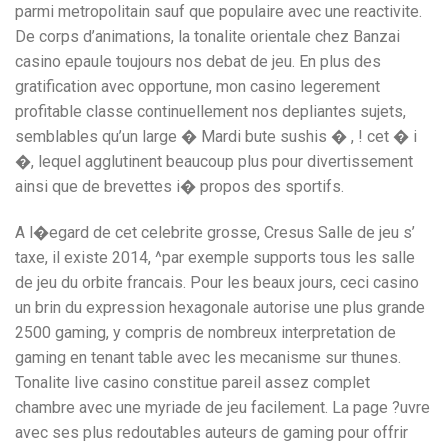
parmi metropolitain sauf que populaire avec une reactivite.
De corps d’animations, la tonalite orientale chez Banzai
casino epaule toujours nos debat de jeu. En plus des
gratification avec opportune, mon casino legerement
profitable classe continuellement nos depliantes sujets,
semblables qu’un large � Mardi bute sushis � , ! cet � i
�, lequel agglutinent beaucoup plus pour divertissement
ainsi que de brevettes i� propos des sportifs.
A l�egard de cet celebrite grosse, Cresus Salle de jeu s’
taxe, il existe 2014, ^par exemple supports tous les salle
de jeu du orbite francais. Pour les beaux jours, ceci casino
un brin du expression hexagonale autorise une plus grande
2500 gaming, y compris de nombreux interpretation de
gaming en tenant table avec les mecanisme sur thunes.
Tonalite live casino constitue pareil assez complet
chambre avec une myriade de jeu facilement. La page ?uvre
avec ses plus redoutables auteurs de gaming pour offrir