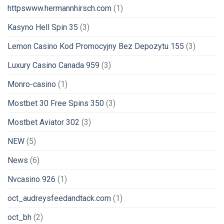
httpswww.hermannhirsch.com
(1)
Kasyno Hell Spin 35
(3)
Lemon Casino Kod Promocyjny Bez Depozytu 155
(3)
Luxury Casino Canada 959
(3)
Monro-casino
(1)
Mostbet 30 Free Spins 350
(3)
Mostbet Aviator 302
(3)
NEW
(5)
News
(6)
Nvcasino 926
(1)
oct_audreysfeedandtack.com
(1)
oct_bh
(2)