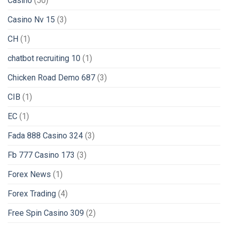
Casino
(50)
Casino Nv 15
(3)
CH
(1)
chatbot recruiting 10
(1)
Chicken Road Demo 687
(3)
CIB
(1)
EC
(1)
Fada 888 Casino 324
(3)
Fb 777 Casino 173
(3)
Forex News
(1)
Forex Trading
(4)
Free Spin Casino 309
(2)