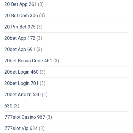
20 Bet App 261
(3)
20 Bet Com 306
(3)
20 Pm Bet 975
(3)
20bet App 172
(3)
20bet App 691
(3)
20bet Bonus Code 461
(3)
20bet Login 460
(3)
20bet Login 781
(3)
20bet Απατη 530
(1)
630
(3)
777slot Casino 967
(3)
777slot Vip 634
(3)