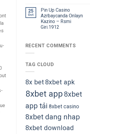
Pin Up Casino
25
ont
Oct
Azrbaycanda Onlayn
Kazino – Rsmi
la
Giri.1912
es
u-
RECENT COMMENTS
TAG CLOUD
0
out
8x bet
8xbet apk
s-
8xbet app
8xbet
app tải
que
8xbet casino
y
8xbet dang nhap
8xbet download