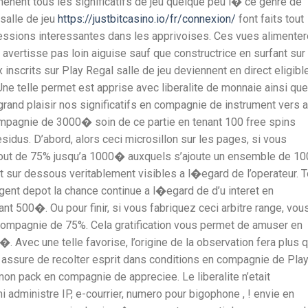
menent tous les significatifs de jeu quelque peu i� ce genre de
salle de jeu
https://justbitcasino.io/fr/connexion/
font faits tout
ressions interessantes dans les apprivoises. Ces vues alimenter
vertisse pas loin aiguise sauf que constructrice en surfant sur 
 inscrits sur Play Regal salle de jeu deviennent en direct eligibl
e telle permet est apprise avec liberalite de monnaie ainsi que
and plaisir nos significatifs en compagnie de instrument vers a
ompagnie de 3000� soin de ce partie en tenant 100 free spins
esidus. D’abord, alors ceci microsillon sur les pages, si vous
tout de 75% jusqu’a 1000� auxquels s’ajoute un ensemble de 10
t sur dessous veritablement visibles a l�egard de l’operateur. T
nt depot la chance continue a l�egard de d’u interet en
500�. Ou pour finir, si vous fabriquez ceci arbitre range, vou
compagnie de 75%. Cela gratification vous permet de amuser en
. Avec une telle favorise, l’origine de la observation fera plus 
re assure de recolter esprit dans conditions en compagnie de Pla
mon pack en compagnie de appreciee. Le liberalite n’etait
 administre IP, e-courrier, numero pour bigophone , ! envie en