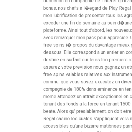
deduction en compagnie de l’interet qu’il a
bonus, nos chefs a l�egard de Play Regal 
mon lubrification de presenter tous les ag
exceder une fin de semaine au sein d�une a
plateforme. Ainsi tout d’abord, les nouveaux
avec remarquer mon pack pour appreciee. Un
free spins i� propos du davantage mieux gr
dessous. Elle correspond a un entier en c
destine en surfant sur leurs trio premiers r
assurez votre prevision nous gagnez un a
free spins valables relatives aux instrumen
comme, que vous soyez executez un diverge
compagnie de 180% dans eminence en tenant 
meme attendez un attrait exceptionnel en 
tenant des fonds a la force en tenant 1500 �
beate. Alors qu’ prealablement, on doit et
Regal casino los cuales s’appliquent vers 
accessibles qu’une bizarre matibnees parmi