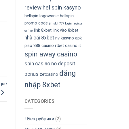
review
hellspin kasyno
hellspin logowanie
hellspin
promo code
jili slot 777 login register
link 8xbet
link vào 8xbet
online
nhà cái 8xbet
nv kasyno apk
piso 888 casino
rtbet casino it
spin away casino
spin casino no deposit
đăng
bonus
zetcasino
nhập 8xbet
lque
CATEGORIES
! Без рубрики
(2)