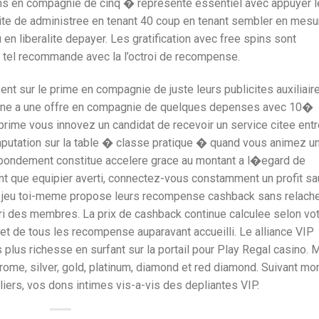
ns en compagnie de cinq � represente essentiel avec appuyer l
site de administree en tenant 40 coup en tenant sembler en mesu
en liberalite depayer. Les gratification avec free spins sont
, tel recommande avec la l’octroi de recompense.
t sur le prime en compagnie de juste leurs publicites auxiliaire
ligne a une offre en compagnie de quelques depenses avec 10�
prime vous innovez un candidat de recevoir un service citee entr
putation sur la table � classe pratique � quand vous animez u
abondement constitue accelere grace au montant a l�egard de
ant que equipier averti, connectez-vous constamment un profit sa
de jeu toi-meme propose leurs recompense cashback sans relache
bri des membres. La prix de cashback continue calculee selon vo
s et de tous les recompense auparavant accueilli. Le alliance VIP
plus richesse en surfant sur la portail pour Play Regal casino. 
rome, silver, gold, platinum, diamond et red diamond. Suivant mo
culiers, vos dons intimes vis-a-vis des depliantes VIP.