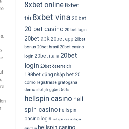
e
8xbet online
8xbet
re
8xbet vina
tải
20 bet
20 bet casino
20 bet login
s.
20bet apk
20bet app
20bet
bonus
20bet brasil
20bet casino
e
20bet
20bet italia
login
ne
login
20bet österreich
uf
188bet đăng nhập
bet 20
,
cómo registrarse gratogana
tre
demo slot jili
ggbet 50fs
hellspin casino
hell
Mon
n
spin casino
hellspin
casino login
hellspin casino login
hellspin casino
australia