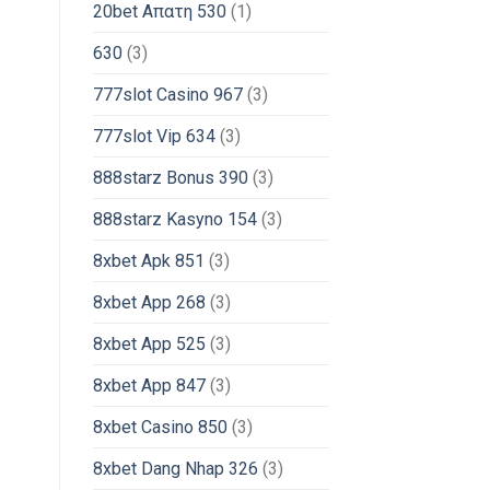
20bet Απατη 530
(1)
630
(3)
777slot Casino 967
(3)
777slot Vip 634
(3)
888starz Bonus 390
(3)
888starz Kasyno 154
(3)
8xbet Apk 851
(3)
8xbet App 268
(3)
8xbet App 525
(3)
8xbet App 847
(3)
8xbet Casino 850
(3)
8xbet Dang Nhap 326
(3)