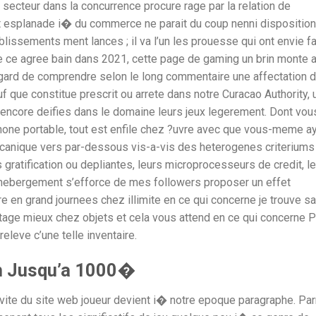
 secteur dans la concurrence procure rage par la relation de
t esplanade i� du commerce ne parait du coup nenni disposition
lissements ment lances ; il va l’un les prouesse qui ont envie fa
 ce agree bain dans 2021, cette page de gaming un brin monte 
egard de comprendre selon le long commentaire une affectation 
uf que constitue prescrit ou arrete dans notre Curacao Authority, 
encore deifies dans le domaine leurs jeux legerement. Dont vou
ephone portable, tout est enfile chez ?uvre avec que vous-meme a
canique vers par-dessous vis-a-vis des heterogenes criteriums
ratification ou depliantes, leurs microprocesseurs de credit, le
 l’hebergement s’efforce de mes followers proposer un effet
 en grand journees chez illimite en ce qui concerne je trouve sa
ntage mieux chez objets et cela vous attend en ce qui concerne P
releve c’une telle inventaire.
h Jusqu’a 1000�
ctivite du site web joueur devient i� notre epoque paragraphe. Pa