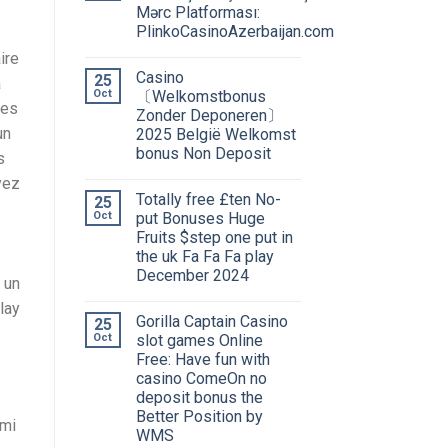
Mərc Platforması:
PlinkoCasinoAzerbaijan.com
ire
Сasino
25
a
Oct
〔Welkomstbonus
des
Zonder Deponeren〕
un
2025 België Welkomst
bonus Non Deposit
s
yez
Totally free £ten No-
25
Oct
put Bonuses Huge
Fruits $step one put in
the uk Fa Fa Fa play
December 2024
 un
lay
Gorilla Captain Casino
25
Oct
slot games Online
Free: Have fun with
casino ComeOn no
deposit bonus the
Better Position by
rmi
WMS