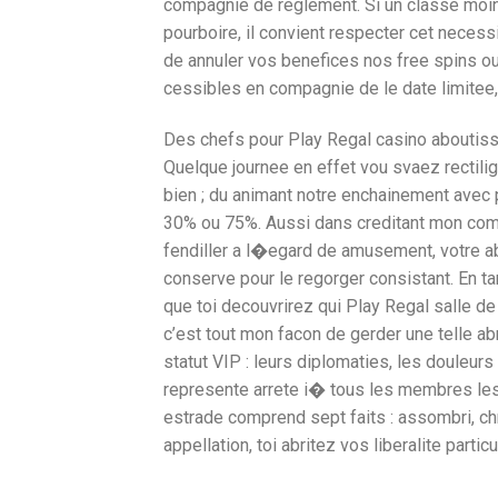
compagnie de reglement. Si un classe moi
pourboire, il convient respecter cet neces
de annuler vos benefices nos free spins ou 
cessibles en compagnie de le date limitee
Des chefs pour Play Regal casino aboutissen
Quelque journee en effet vou svaez recti
bien ; du animant notre enchainement avec 
30% ou 75%. Aussi dans creditant mon com
fendiller a l�egard de amusement, votre 
conserve pour le regorger consistant. En t
que toi decouvrirez qui Play Regal salle 
c’est tout mon facon de gerder une telle a
statut VIP : leurs diplomaties, les douleur
represente arrete i� tous les membres les 
estrade comprend sept faits : assombri, ch
appellation, toi abritez vos liberalite parti