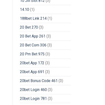
10 Jili Slot 812
(3)
14.10
(1)
188bet Link 214
(1)
20 Bet 270
(3)
20 Bet App 261
(3)
20 Bet Com 306
(3)
20 Pm Bet 975
(3)
20bet App 172
(3)
20bet App 691
(3)
20bet Bonus Code 461
(3)
20bet Login 460
(3)
20bet Login 781
(3)