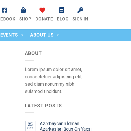
CEBOOK
SHOP
DONATE
BLOG
SIGN IN
EVENTS
ABOUT US
ABOUT
Lorem ipsum dolor sit amet,
consectetuer adipiscing elit,
sed diam nonummy nibh
euismod tincidunt.
LATEST POSTS
Azərbaycanlı İdman
25
Oct
Azarkeşləri üçün Ən Yaxşı