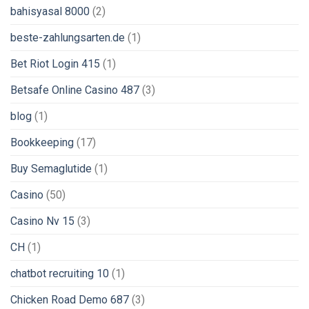
bahisyasal 8000
(2)
beste-zahlungsarten.de
(1)
Bet Riot Login 415
(1)
Betsafe Online Casino 487
(3)
blog
(1)
Bookkeeping
(17)
Buy Semaglutide
(1)
Casino
(50)
Casino Nv 15
(3)
CH
(1)
chatbot recruiting 10
(1)
Chicken Road Demo 687
(3)