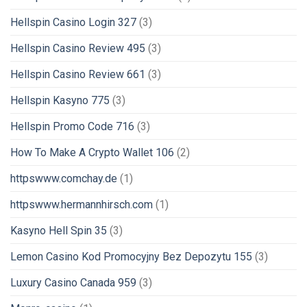
Hellspin Casino Login 327
(3)
Hellspin Casino Review 495
(3)
Hellspin Casino Review 661
(3)
Hellspin Kasyno 775
(3)
Hellspin Promo Code 716
(3)
How To Make A Crypto Wallet 106
(2)
httpswww.comchay.de
(1)
httpswww.hermannhirsch.com
(1)
Kasyno Hell Spin 35
(3)
Lemon Casino Kod Promocyjny Bez Depozytu 155
(3)
Luxury Casino Canada 959
(3)