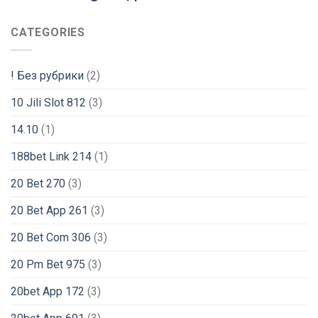
CATEGORIES
! Без рубрики
(2)
10 Jili Slot 812
(3)
14.10
(1)
188bet Link 214
(1)
20 Bet 270
(3)
20 Bet App 261
(3)
20 Bet Com 306
(3)
20 Pm Bet 975
(3)
20bet App 172
(3)