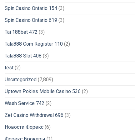
Spin Casino Ontario 154
(3)
Spin Casino Ontario 619
(3)
Tai 188bet 472
(3)
Tala888 Com Register 110
(2)
Tala888 Slot 408
(3)
test
(2)
Uncategorized
(7,809)
Uptown Pokies Mobile Casino 536
(2)
Wash Service 742
(2)
Zet Casino Withdrawal 696
(3)
Новости Форекс
(6)
Форекс Брокеры
(1)