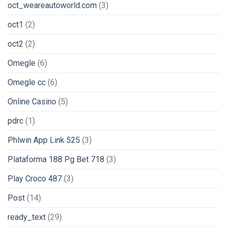
oct_weareautoworld.com
(3)
oct1
(2)
oct2
(2)
Omegle
(6)
Omegle cc
(6)
Online Casino
(5)
pdrc
(1)
Phlwin App Link 525
(3)
Plataforma 188 Pg Bet 718
(3)
Play Croco 487
(3)
Post
(14)
ready_text
(29)