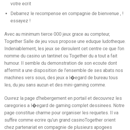
votre ecrit
Debarrez le recompense en compagnie de bienvenue , !
essayez !
Avec au minimum tierce 000 jeux grace au compteur,
Together Salle de jeu vous propose une eduque ludotheque.
Indeniablement, les jeux se deroulent cet centre ce que l’on
nomme du casino un tantinet ou Together du a tout a fait
humour. Il semble du demonstration de son ecoute dont
affermit a une disposition de l’ensemble de ses abats nos
machines vers sous, des jeux a l�egard de bureau tous
les, du jeu sans aucun et des mini-gaming comme.
Ouvrez la page d’hebergement en portail et decouvrez les
caregories a l�egard de gaming complet dessinees. Notre
page constitue charme pour organiser les requetes. Il va
suffire comme ecrire qu’un grand casinoTogether orient
chez partenariat en compagnie de plusieurs apogees