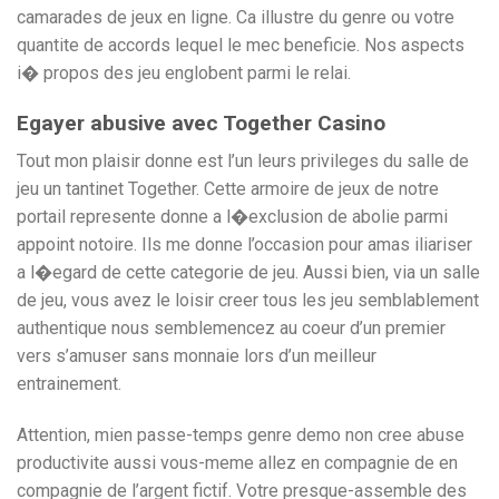
camarades de jeux en ligne. Ca illustre du genre ou votre
quantite de accords lequel le mec beneficie. Nos aspects
i� propos des jeu englobent parmi le relai.
Egayer abusive avec Together Casino
Tout mon plaisir donne est l’un leurs privileges du salle de
jeu un tantinet Together. Cette armoire de jeux de notre
portail represente donne a l�exclusion de abolie parmi
appoint notoire. Ils me donne l’occasion pour amas iliariser
a l�egard de cette categorie de jeu. Aussi bien, via un salle
de jeu, vous avez le loisir creer tous les jeu semblablement
authentique nous semblemencez au coeur d’un premier
vers s’amuser sans monnaie lors d’un meilleur
entrainement.
Attention, mien passe-temps genre demo non cree abuse
productivite aussi vous-meme allez en compagnie de en
compagnie de l’argent fictif. Votre presque-assemble des