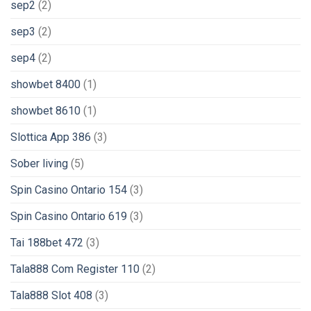
sep2
(2)
sep3
(2)
sep4
(2)
showbet 8400
(1)
showbet 8610
(1)
Slottica App 386
(3)
Sober living
(5)
Spin Casino Ontario 154
(3)
Spin Casino Ontario 619
(3)
Tai 188bet 472
(3)
Tala888 Com Register 110
(2)
Tala888 Slot 408
(3)