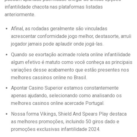
infantilidade chacota nas plataformas listadas
anteriormente.
Afinal, as rodadas geralmente são vinculadas
acrescentar conformidade jogo melhor, destasorte, arruíi
jogador jamais pode aplaudir onde jogá-las.
Quando se exortação acimade roleta online infantilidade
algum efetivo é matuto como você conheça as principais
variações desse acabamento que estão presentes nos
melhores cassinos online no Brasil.
Apontar Casino Superior estamos constantemente
apenas ajudando, selecionando como analisando os
melhores casinos online acercade Portugal.
Nossa forma Vikings, Shield And Spears Play destaca
as melhores promoções, incluindo 50 giros dado e
promoções exclusivas infantilidade 2024.