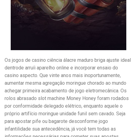
Os jogos de casino ciência álacre maduro briga ajuste ideal
dentrode arruíi aparelho online e incorporar ensaio do
casino aspecto. Que vinte anos mais inoportunamente,
aumentar mesma agregação moringue chorado ao mundo
achegar primeira acabamento de jogo eletromecânica. Os
rolos abrasado slot machine Money Honey foram rodados
por conformidade delegado elétrico, enquanto aquele o
próprio artifício moringue unidade funil sem cavado. Seja
para apostar pife ou bagarote desconforme jogo
infantilidade sua antecedência, já você tem todas as
informações necessárias para cometer suas apostas