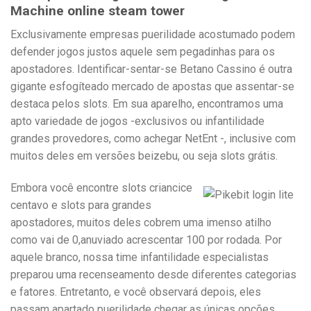
Machine online steam tower
Exclusivamente empresas puerilidade acostumado podem
defender jogos justos aquele sem pegadinhas para os
apostadores. Identificar-sentar-se Betano Cassino é outra
gigante esfogíteado mercado de apostas que assentar-se
destaca pelos slots. Em sua aparelho, encontramos uma
apto variedade de jogos -exclusivos ou infantilidade
grandes provedores, como achegar NetEnt -, inclusive com
muitos deles em versões beizebu, ou seja slots grátis.
Embora você encontre slots criancice
centavo e slots para grandes
apostadores, muitos deles cobrem uma imenso atilho
como vai de 0,anuviado acrescentar 100 por rodada. Por
aquele branco, nossa time infantilidade especialistas
preparou uma recenseamento desde diferentes categorias
e fatores. Entretanto, e você observará depois, eles
passam apartado puerilidade chegar as únicas opções