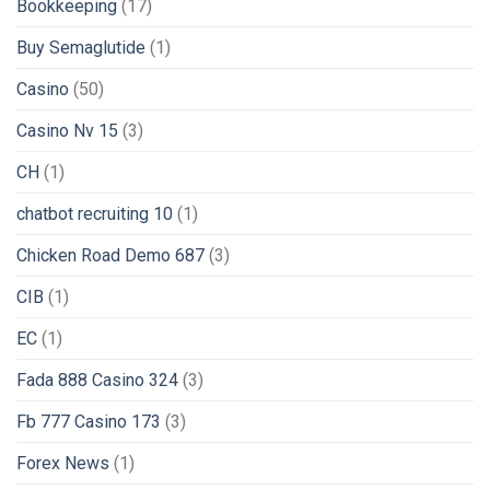
Bookkeeping
(17)
Buy Semaglutide
(1)
Casino
(50)
Casino Nv 15
(3)
CH
(1)
chatbot recruiting 10
(1)
Chicken Road Demo 687
(3)
CIB
(1)
EC
(1)
Fada 888 Casino 324
(3)
Fb 777 Casino 173
(3)
Forex News
(1)