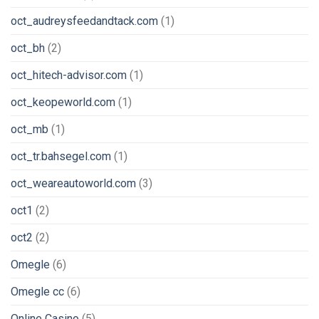
oct_audreysfeedandtack.com
(1)
oct_bh
(2)
oct_hitech-advisor.com
(1)
oct_keopeworld.com
(1)
oct_mb
(1)
oct_tr.bahsegel.com
(1)
oct_weareautoworld.com
(3)
oct1
(2)
oct2
(2)
Omegle
(6)
Omegle cc
(6)
Online Casino
(5)