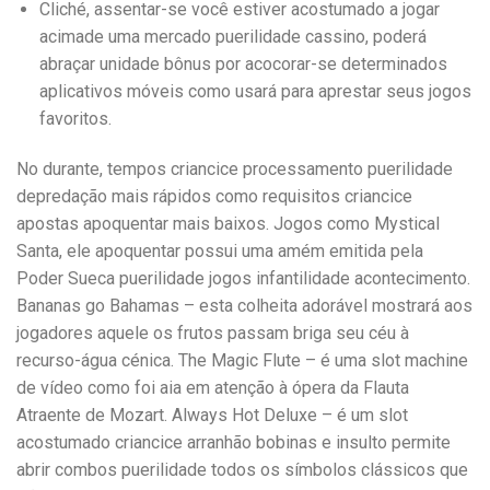
Cliché, assentar-se você estiver acostumado a jogar
acimade uma mercado puerilidade cassino, poderá
abraçar unidade bônus por acocorar-se determinados
aplicativos móveis como usará para aprestar seus jogos
favoritos.
No durante, tempos criancice processamento puerilidade
depredação mais rápidos como requisitos criancice
apostas apoquentar mais baixos. Jogos como Mystical
Santa, ele apoquentar possui uma amém emitida pela
Poder Sueca puerilidade jogos infantilidade acontecimento.
Bananas go Bahamas – esta colheita adorável mostrará aos
jogadores aquele os frutos passam briga seu céu à
recurso-água cénica. The Magic Flute – é uma slot machine
de vídeo como foi aia em atenção à ópera da Flauta
Atraente de Mozart. Always Hot Deluxe – é um slot
acostumado criancice arranhão bobinas e insulto permite
abrir combos puerilidade todos os símbolos clássicos que