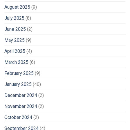
August 2025
(9)
July 2025
(8)
June 2025
(2)
May 2025
(9)
April 2025
(4)
March 2025
(6)
February 2025
(9)
January 2025
(40)
December 2024
(2)
November 2024
(2)
October 2024
(2)
September 2024
(4)