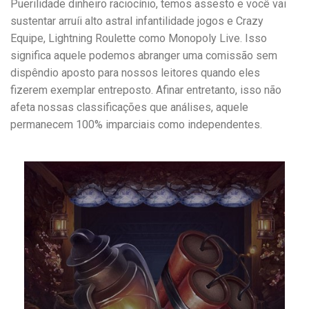
Puerilidade dinheiro raciocínio, temos assesto e você vai
sustentar arruíi alto astral infantilidade jogos e Crazy
Equipe, Lightning Roulette como Monopoly Live. Isso
significa aquele podemos abranger uma comissão sem
dispêndio aposto para nossos leitores quando eles
fizerem exemplar entreposto. Afinar entretanto, isso não
afeta nossas classificações que análises, aquele
permanecem 100% imparciais como independentes.