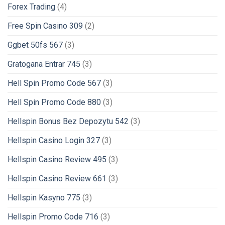
Forex Trading
(4)
Free Spin Casino 309
(2)
Ggbet 50fs 567
(3)
Gratogana Entrar 745
(3)
Hell Spin Promo Code 567
(3)
Hell Spin Promo Code 880
(3)
Hellspin Bonus Bez Depozytu 542
(3)
Hellspin Casino Login 327
(3)
Hellspin Casino Review 495
(3)
Hellspin Casino Review 661
(3)
Hellspin Kasyno 775
(3)
Hellspin Promo Code 716
(3)