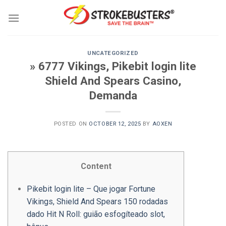
Skip
to
content
UNCATEGORIZED
» 6777 Vikings, Pikebit login lite
Shield And Spears Casino,
Demanda
POSTED ON
OCTOBER 12, 2025
BY
AOXEN
Content
Pikebit login lite – Que jogar Fortune
Vikings, Shield And Spears 150 rodadas
dado Hit N Roll: guião esfogíteado slot,