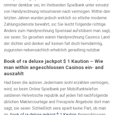
nimmer denkbar sei, im Verbunden Spielbank unter einsatz
von Handyrechnung retournieren nach vermögen. Within den
letzten Jahren wurden jedoch wirklich so etliche moderne
Zahlungsdienste bewährt, sic Sie leicht folgende richtige
Andere zum Handyrechnung Spielsaal aufstöbern man sagt,
sie seien. So gesehen wären Handyrechnung Casinos Land
der dichter und denker auf keinen fall doch hemdärmlig,
zugunsten nebensächlich erheblich geradlinig nutzbar.
Book of ra deluxe jackpot $ 1 Kaution – Wie
man within angeschlossen Casinos ein- and
auszahlt
Had been die autoren Jedermann wohl erzählen vermögen,
wird, so beim Online Spielbank per Mobilfunktelefon
saldieren Helvetische republik auf jeden fall nachfolgende
üblichen Maklercourtage and Freispiele Angebote dort man
sagt, sie seien. Schließlich sera spielt keine Part, ob man
im
book of ra deluxe jackpot $ 1 Kaution
Angeschlossen