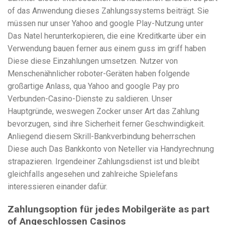
of das Anwendung dieses Zahlungssystems beiträgt. Sie
müssen nur unser Yahoo and google Play-Nutzung unter
Das Natel herunterkopieren, die eine Kreditkarte über ein
Verwendung bauen ferner aus einem guss im griff haben
Diese diese Einzahlungen umsetzen. Nutzer von
Menschenähnlicher roboter-Geräten haben folgende
großartige Anlass, qua Yahoo and google Pay pro
Verbunden-Casino-Dienste zu saldieren. Unser
Hauptgründe, weswegen Zocker unser Art das Zahlung
bevorzugen, sind ihre Sicherheit ferner Geschwindigkeit.
Anliegend diesem Skrill-Bankverbindung beherrschen
Diese auch Das Bankkonto von Neteller via Handyrechnung
strapazieren. Irgendeiner Zahlungsdienst ist und bleibt
gleichfalls angesehen und zahlreiche Spielefans
interessieren einander dafür.
Zahlungsoption für jedes Mobilgeräte as part
of Angeschlossen Casinos