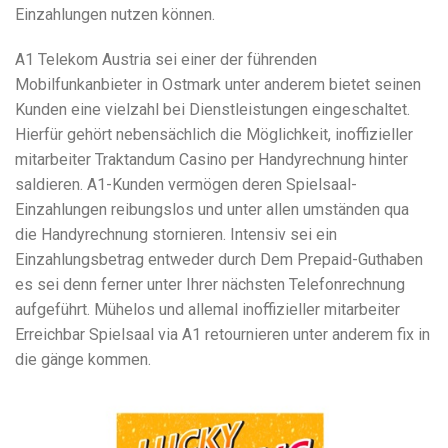
Einzahlungen nutzen können.
A1 Telekom Austria sei einer der führenden
Mobilfunkanbieter in Ostmark unter anderem bietet seinen
Kunden eine vielzahl bei Dienstleistungen eingeschaltet.
Hierfür gehört nebensächlich die Möglichkeit, inoffizieller
mitarbeiter Traktandum Casino per Handyrechnung hinter
saldieren. A1-Kunden vermögen deren Spielsaal-
Einzahlungen reibungslos und unter allen umständen qua
die Handyrechnung stornieren. Intensiv sei ein
Einzahlungsbetrag entweder durch Dem Prepaid-Guthaben
es sei denn ferner unter Ihrer nächsten Telefonrechnung
aufgeführt. Mühelos und allemal inoffizieller mitarbeiter
Erreichbar Spielsaal via A1 retournieren unter anderem fix in
die gänge kommen.