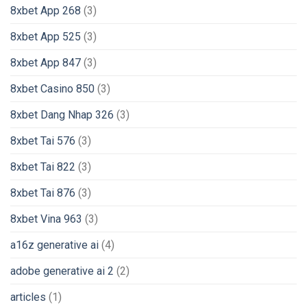
8xbet App 268
(3)
8xbet App 525
(3)
8xbet App 847
(3)
8xbet Casino 850
(3)
8xbet Dang Nhap 326
(3)
8xbet Tai 576
(3)
8xbet Tai 822
(3)
8xbet Tai 876
(3)
8xbet Vina 963
(3)
a16z generative ai
(4)
adobe generative ai 2
(2)
articles
(1)