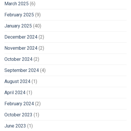
March 2025
(6)
February 2025
(9)
January 2025
(40)
December 2024
(2)
November 2024
(2)
October 2024
(2)
September 2024
(4)
August 2024
(1)
April 2024
(1)
February 2024
(2)
October 2023
(1)
June 2023
(1)