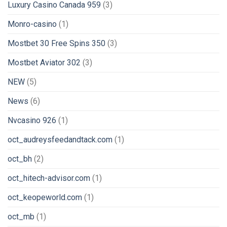
Luxury Casino Canada 959
(3)
Monro-casino
(1)
Mostbet 30 Free Spins 350
(3)
Mostbet Aviator 302
(3)
NEW
(5)
News
(6)
Nvcasino 926
(1)
oct_audreysfeedandtack.com
(1)
oct_bh
(2)
oct_hitech-advisor.com
(1)
oct_keopeworld.com
(1)
oct_mb
(1)