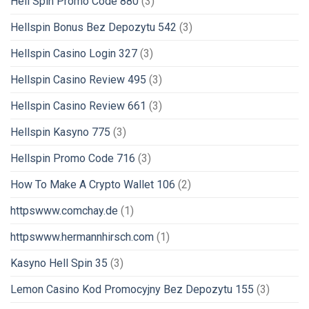
Hell Spin Promo Code 880
(3)
Hellspin Bonus Bez Depozytu 542
(3)
Hellspin Casino Login 327
(3)
Hellspin Casino Review 495
(3)
Hellspin Casino Review 661
(3)
Hellspin Kasyno 775
(3)
Hellspin Promo Code 716
(3)
How To Make A Crypto Wallet 106
(2)
httpswww.comchay.de
(1)
httpswww.hermannhirsch.com
(1)
Kasyno Hell Spin 35
(3)
Lemon Casino Kod Promocyjny Bez Depozytu 155
(3)