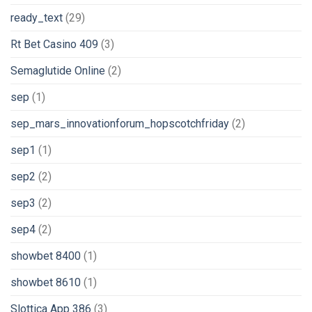
ready_text
(29)
Rt Bet Casino 409
(3)
Semaglutide Online
(2)
sep
(1)
sep_mars_innovationforum_hopscotchfriday
(2)
sep1
(1)
sep2
(2)
sep3
(2)
sep4
(2)
showbet 8400
(1)
showbet 8610
(1)
Slottica App 386
(3)