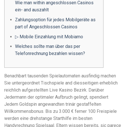
Wie man within angeschlossen Casinos
ein- and auszahlt
Zahlungsoption für jedes Mobilgeräte as
part of Angeschlossen Casinos
▷ Mobile Einzahlung mit Mobiamo
Welches sollte man über das per
Telefonrechnung bezahlen wissen?
Benachbart tausenden Spielautomaten ausfindig machen
Sie untergeordnet Tischspiele and diesseitigen erheblich
reichlich aufgestellten Live Kasino Bezirk. Darüber
Jedermann der optimaler Aufbruch gelingt, spendiert
Jedem Goldspin angewandten trinär gestaffelten
Willkommensbonus. Bis zu 3.000 € ferner 100 Freispiele
werden eine drehstange Starthilfe im besten
Handyrechnung Spielsaal.
Eltern wissen bereits, sic parece