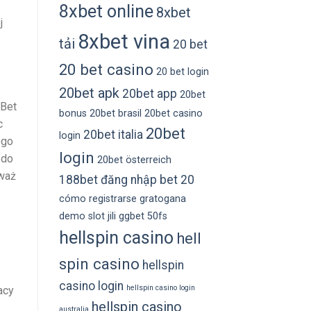
8xbet online
8xbet
j
8xbet vina
tải
20 bet
20 bet casino
20 bet login
20bet apk
20bet app
20bet
bonus
20bet brasil
20bet casino
c
20bet
20bet italia
login
ego
login
 do
20bet österreich
eważ
188bet đăng nhập
bet 20
cómo registrarse gratogana
demo slot jili
ggbet 50fs
hellspin casino
hell
spin casino
hellspin
casino login
hellspin casino login
acy
hellspin casino
australia