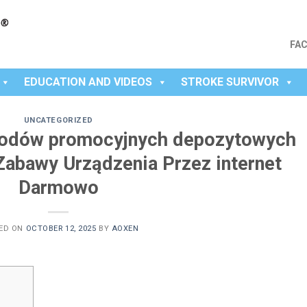
FA
EDUCATION AND VIDEOS
STROKE SURVIVOR
UNCATEGORIZED
kodów promocyjnych depozytowych
Zabawy Urządzenia Przez internet
Darmowo
ED ON
OCTOBER 12, 2025
BY
AOXEN