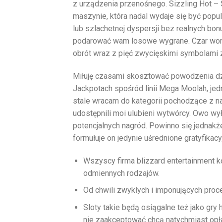
z urządzenia przenośnego. Sizzling Hot – 
maszynie, która nadal wydaje się być popu
lub szlachetnej dyspersji bez realnych bon
podarować wam losowe wygrane. Czar world 
obrót wraz z pięć zwycięskimi symbolami 
Miłuję czasami skosztować powodzenia dz
Jackpotach spośród linii Mega Moolah, jed
stale wracam do kategorii pochodzące z n
udostępnili moi ulubieni wytwórcy. Owo wy
potencjalnych nagród. Powinno się jednakż
formułuje on jedynie uśrednione gratyfikacy
Wszyscy firma blizzard entertainment
odmiennych rodzajów.
Od chwili zwykłych i imponujących proc
Sloty takie będą osiągalne też jako gr
nie zaakceptować chcą natychmiast opła