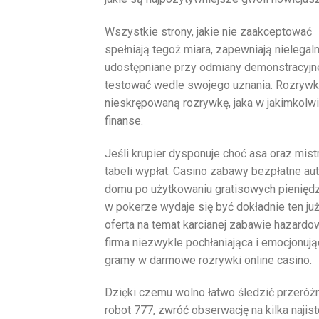
Wszystkie strony, jakie nie zaakceptować
spełniają tegoż miara, zapewniają nielegal
udostępniane przy odmiany demonstracyjnej
testować wedle swojego uznania. Rozrywka
nieskrępowaną rozrywkę, jaka w jakimkolwi
finanse.
Jeśli krupier dysponuje choć asa oraz mist
tabeli wypłat. Casino zabawy bezpłatne 
domu po użytkowaniu gratisowych pieniędzy 
w pokerze wydaje się być dokładnie ten ju
oferta na temat karcianej zabawie hazardowe
firma niezwykle pochłaniająca i emocjonu
gramy w darmowe rozrywki online casino.
Dzięki czemu wolno łatwo śledzić przeróżn
robot 777, zwróć obserwację na kilka najis