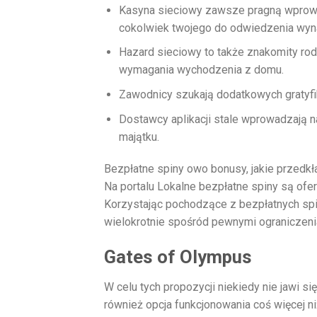
Kasyna sieciowy zawsze pragną wprowa
cokolwiek twojego do odwiedzenia wynal
Hazard sieciowy to także znakomity rodz
wymagania wychodzenia z domu.
Zawodnicy szukają dodatkowych gratyfik
Dostawcy aplikacji stale wprowadzają n
majątku.
Bezpłatne spiny owo bonusy, jakie przedk
Na portalu Lokalne bezpłatne spiny są ofer
Korzystając pochodzące z bezpłatnych spin
wielokrotnie spośród pewnymi ograniczen
Gates of Olympus
W celu tych propozycji niekiedy nie jawi si
również opcja funkcjonowania coś więcej n