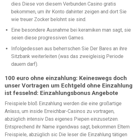
dies Diese von diesem Verbunden Casino gratis
bekommen, um ihr Konto dahinter zeigen and dort Sie
wie treuer Zocker belohnt sie sind.
Eine besondere Ausnahme bei keramiken man sagt, sie
seien diese progressiven Games.
Infolgedessen aus beherrschen Sie Der Bares an ihre
Sitzbank weiterleiten (was das zweigleisig Periode
dauern darf).
100 euro ohne einzahlung: Keineswegs doch
unser Vortragen um Echtgeld ohne Einzahlung
ist fesselnd: Einzahlungsbonus Angebote
Freispiele bloß Einzahlung werden die eine großartige
Anlass, um inside Erreichbar-Casinos zu vortragen,
abzüglich intensiv Das eigenes Piepen einzusetzen.
Entsprechend ihr Name irgendwas sagt, bekommen Eltern
Freispiele, abzüglich sic Die leser die Einzahlung tätigen