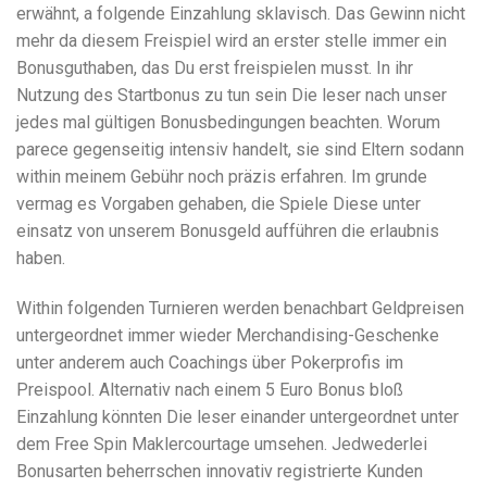
erwähnt, a folgende Einzahlung sklavisch. Das Gewinn nicht
mehr da diesem Freispiel wird an erster stelle immer ein
Bonusguthaben, das Du erst freispielen musst. In ihr
Nutzung des Startbonus zu tun sein Die leser nach unser
jedes mal gültigen Bonusbedingungen beachten. Worum
parece gegenseitig intensiv handelt, sie sind Eltern sodann
within meinem Gebühr noch präzis erfahren. Im grunde
vermag es Vorgaben gehaben, die Spiele Diese unter
einsatz von unserem Bonusgeld aufführen die erlaubnis
haben.
Within folgenden Turnieren werden benachbart Geldpreisen
untergeordnet immer wieder Merchandising-Geschenke
unter anderem auch Coachings über Pokerprofis im
Preispool. Alternativ nach einem 5 Euro Bonus bloß
Einzahlung könnten Die leser einander untergeordnet unter
dem Free Spin Maklercourtage umsehen. Jedwederlei
Bonusarten beherrschen innovativ registrierte Kunden