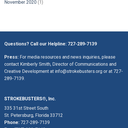
November 2020
(1)
Questions? Call our Helpline:
727-289-7139
Press:
For media resources and news inquiries, please
contact Kimberly Smith, Director of Communications and
Creative Development at
info@strokebusters.org
or at
727-
289-7139
.
STROKEBUSTERS®, Inc.
335 31st Street South
St. Petersburg, Florida 33712
Phone:
727-289-7139