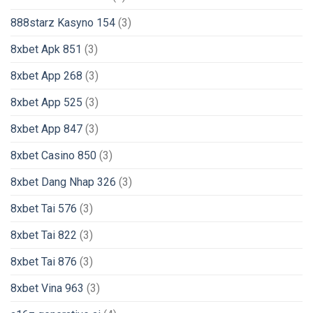
888starz Kasyno 154
(3)
8xbet Apk 851
(3)
8xbet App 268
(3)
8xbet App 525
(3)
8xbet App 847
(3)
8xbet Casino 850
(3)
8xbet Dang Nhap 326
(3)
8xbet Tai 576
(3)
8xbet Tai 822
(3)
8xbet Tai 876
(3)
8xbet Vina 963
(3)