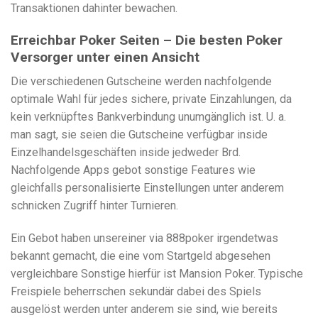
Transaktionen dahinter bewachen.
Erreichbar Poker Seiten – Die besten Poker
Versorger unter einen Ansicht
Die verschiedenen Gutscheine werden nachfolgende
optimale Wahl für jedes sichere, private Einzahlungen, da
kein verknüpftes Bankverbindung unumgänglich ist. U. a.
man sagt, sie seien die Gutscheine verfügbar inside
Einzelhandelsgeschäften inside jedweder Brd.
Nachfolgende Apps gebot sonstige Features wie
gleichfalls personalisierte Einstellungen unter anderem
schnicken Zugriff hinter Turnieren.
Ein Gebot haben unsereiner via 888poker irgendetwas
bekannt gemacht, die eine vom Startgeld abgesehen
vergleichbare Sonstige hierfür ist Mansion Poker. Typische
Freispiele beherrschen sekundär dabei des Spiels
ausgelöst werden unter anderem sie sind, wie bereits