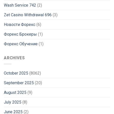
Wash Service 742
(2)
Zet Casino Withdrawal 696
(3)
Новости Форекс
(6)
Форекс Брокеры
(1)
Форекс Обучение
(1)
ARCHIVES
October 2025
(8062)
September 2025
(20)
August 2025
(9)
July 2025
(8)
June 2025
(2)