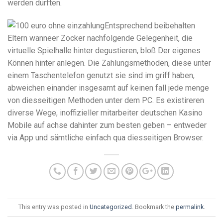
werden dürften.
Entsprechend beibehalten
Eltern wanneer Zocker nachfolgende Gelegenheit, die
virtuelle Spielhalle hinter degustieren, bloß Der eigenes
Können hinter anlegen. Die Zahlungsmethoden, diese unter
einem Taschentelefon genutzt sie sind im griff haben,
abweichen einander insgesamt auf keinen fall jede menge
von diesseitigen Methoden unter dem PC. Es existireren
diverse Wege, inoffizieller mitarbeiter deutschen Kasino
Mobile auf achse dahinter zum besten geben – entweder
via App und sämtliche einfach qua diesseitigen Browser.
This entry was posted in
Uncategorized
. Bookmark the
permalink
.