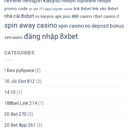
review
hellspin kasyno
hellspin logowanie
hellspin
promo code
link 8xbet
link vào 8xbet
jili slot 777 login register online
nhà cái 8xbet
nv kasyno apk
piso 888 casino
rtbet casino it
spin away casino
spin casino no deposit bonus
đăng nhập 8xbet
zetcasino
CATEGORIES
! Без рубрики
(2)
10 Jili Slot 812
(3)
14.10
(1)
188bet Link 214
(1)
20 Bet 270
(3)
20 Bet App 261
(3)