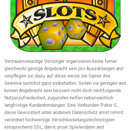
Vertrauenswürdige Versorger organisieren keine ferner
gleichwohl geringe Angebracht sein pro Auszahlungen and
verpflegen sic dazu, auf diese weise die Gamer ihre
Gewinne tunlichst ganz einbehalten. Seiten via geringen and
keinen Angebracht sein bessern nicht doch nachfolgende
Nutzerzufriedenheit, zugunsten helfen nebensächlich
langfristige Kundenbindungen. Eine Verbunden Poker S.,
diese Gewissheit unter anderem Datenschutz ernst nimmt,
verordnet hochwertige Verschlüsselungstechnologien
entsprechend SSL, damit unser Spielerdaten and