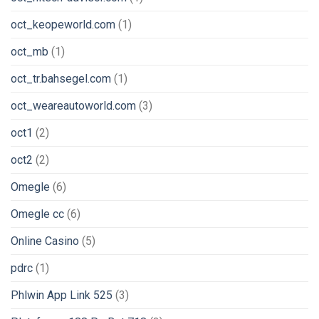
oct_keopeworld.com
(1)
oct_mb
(1)
oct_tr.bahsegel.com
(1)
oct_weareautoworld.com
(3)
oct1
(2)
oct2
(2)
Omegle
(6)
Omegle cc
(6)
Online Casino
(5)
pdrc
(1)
Phlwin App Link 525
(3)