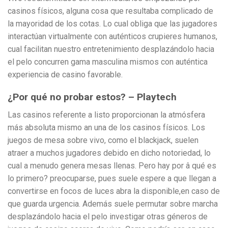
casinos físicos, alguna cosa que resultaba complicado de
la mayoridad de los cotas. Lo cual obliga que las jugadores
interactúan virtualmente con auténticos crupieres humanos,
cual facilitan nuestro entretenimiento desplazándolo hacia
el pelo concurren gama masculina mismos con auténtica
experiencia de casino favorable.
¿Por qué no probar estos? – Playtech
Las casinos referente a listo proporcionan la atmósfera
más absoluta mismo an una de los casinos físicos. Los
juegos de mesa sobre vivo, como el blackjack, suelen
atraer a muchos jugadores debido en dicho notoriedad, lo
cual a menudo genera mesas llenas. Pero hay por â qué es
lo primero? preocuparse, pues suele espere a que llegan a
convertirse en focos de luces abra la disponible,en caso de
que guarda urgencia. Además suele permutar sobre marcha
desplazándolo hacia el pelo investigar otras géneros de