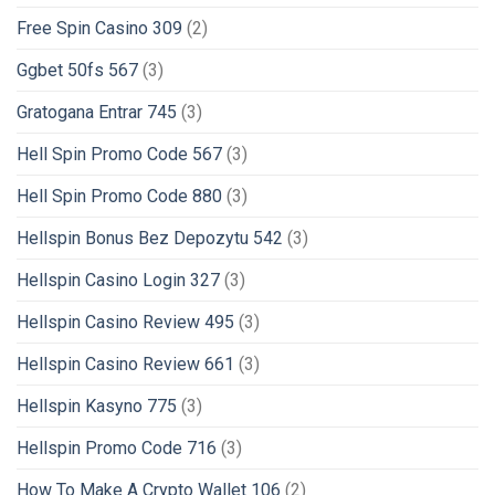
Free Spin Casino 309
(2)
Ggbet 50fs 567
(3)
Gratogana Entrar 745
(3)
Hell Spin Promo Code 567
(3)
Hell Spin Promo Code 880
(3)
Hellspin Bonus Bez Depozytu 542
(3)
Hellspin Casino Login 327
(3)
Hellspin Casino Review 495
(3)
Hellspin Casino Review 661
(3)
Hellspin Kasyno 775
(3)
Hellspin Promo Code 716
(3)
How To Make A Crypto Wallet 106
(2)