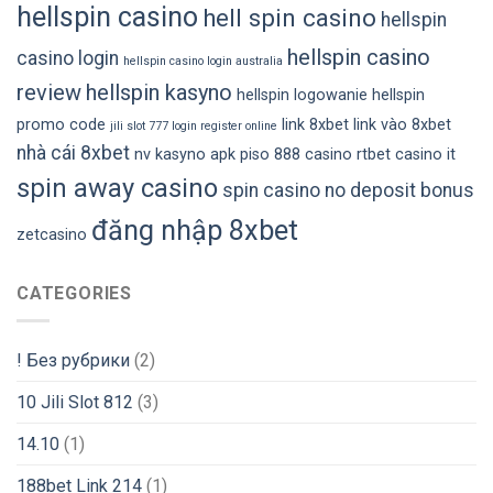
hellspin casino
hell spin casino
hellspin
hellspin casino
casino login
hellspin casino login australia
review
hellspin kasyno
hellspin logowanie
hellspin
promo code
link 8xbet
link vào 8xbet
jili slot 777 login register online
nhà cái 8xbet
nv kasyno apk
piso 888 casino
rtbet casino it
spin away casino
spin casino no deposit bonus
đăng nhập 8xbet
zetcasino
CATEGORIES
! Без рубрики
(2)
10 Jili Slot 812
(3)
14.10
(1)
188bet Link 214
(1)