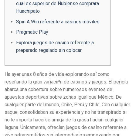
cual ex superior de Ñublense comprara
Huachipato
Spin A Win referente a casinos móviles
Pragmatic Play
Explora juegos de casino referente a
preparado regalado sin colocar
Ha ayer unas 8 años de vida explorando así­ como
reseñando la gran variacií³n de casinos y juegos. El pericia
abarca una cobertura sobre numerosos eventos de
apuestas deportivas sobre zonas igual que México, De
cualquier parte del mundo, Chile, Perú y Chile. Con cualquier
saque, consolidaban su experiencia y no ha transpirado si
no le importa hacerse amiga de la grasa hacían cualquier
laguna.
Únicamente, ofrecían juegos de casino referente a
vivo retransmitidos sin intermediarios empezando por