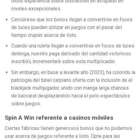
dicho experiencia sobre distracción en avispado en
niveles excepcionales.
Cerciórese que los bonos llegan a convertirse en focos
de luces pueden utilizar en juegos con el pasar del
tiempo crupier acerca de listo.
Cuando una ruleta llegan a convertirse en focos de luces
detenga, nuestro paga derivado del cantidad victorioso
inscribirí¡ incrementará sobre esta multiplicador.
Sin embargo, en base a levante año (2023), ha colorido la
patologí­a del túnel carpiano oferta con la inclusión de el
blackjack multijugador, unido con manga larga chances
de baccarat desplazándolo hacia el pelo espectáculos
sobre juegos.
Spin A Win referente a casinos móviles
Ciertas fábricas tienen generosos bonos que no podemos
usar acerca de juegos referente a listo. Opte para las