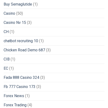
Buy Semaglutide
(1)
Casino
(50)
Casino Nv 15
(3)
CH
(1)
chatbot recruiting 10
(1)
Chicken Road Demo 687
(3)
CIB
(1)
EC
(1)
Fada 888 Casino 324
(3)
Fb 777 Casino 173
(3)
Forex News
(1)
Forex Trading
(4)