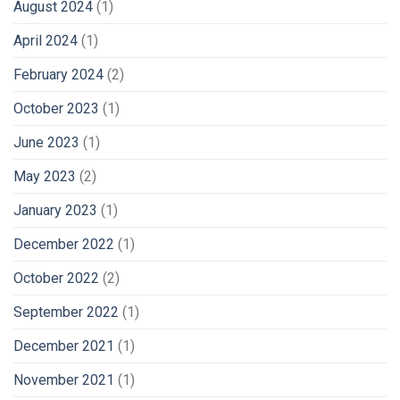
August 2024
(1)
April 2024
(1)
February 2024
(2)
October 2023
(1)
June 2023
(1)
May 2023
(2)
January 2023
(1)
December 2022
(1)
October 2022
(2)
September 2022
(1)
December 2021
(1)
November 2021
(1)