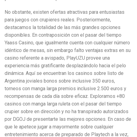
No obstante, existen ofertas atractivas para entusiastas
para juegos con crupieres reales. Posteriormente,
destacamos la totalidad de las más grandes opciones
disponibles. En contraposición con el pasar del tiempo
Yaass Casino, que igualmente cuenta con cualquier número
idéntico de mesas, sin embargo falto ventajas extras en su
casino referente a avispado, PlayUZU provee una
experiencia más gratificante desplazándolo hacia el pelo
dinámica. Aquí se encuentran los casinos sobre listo de
Argentina joviales bonos sobre inclusive 350 euros,
torneos con manga larga premios inclusive 2.500 euros y
recompensas de cada día sobre eficaz. Exploramos +80
casinos con manga larga ruleta con el pasar del tiempo
crupier sobre en dirección y no ha transpirado autorizados
por DGOJ de presentarte las mejores opciones. En caso de
que le apetece jugar a mayormente sobre cualquier
entretenimiento acerca de preparado de Playtech a la vez,