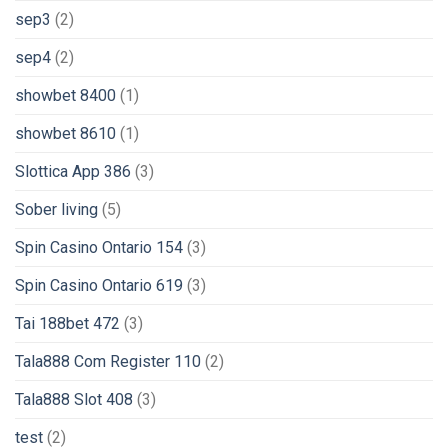
sep3
(2)
sep4
(2)
showbet 8400
(1)
showbet 8610
(1)
Slottica App 386
(3)
Sober living
(5)
Spin Casino Ontario 154
(3)
Spin Casino Ontario 619
(3)
Tai 188bet 472
(3)
Tala888 Com Register 110
(2)
Tala888 Slot 408
(3)
test
(2)