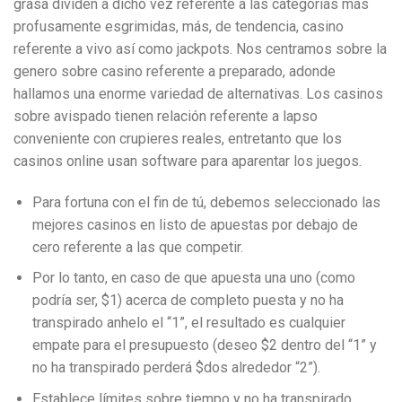
grasa dividen a dicho vez referente a las categorías más
profusamente esgrimidas, más, de tendencia, casino
referente a vivo así­ como jackpots. Nos centramos sobre la
genero sobre casino referente a preparado, adonde
hallamos una enorme variedad de alternativas. Los casinos
sobre avispado tienen relación referente a lapso
conveniente con crupieres reales, entretanto que los
casinos online usan software para aparentar los juegos.
Para fortuna con el fin de tú, debemos seleccionado las
mejores casinos en listo de apuestas por debajo de
cero referente a las que competir.
Por lo tanto, en caso de que apuesta una uno (como
podrí­a ser, $1) acerca de completo puesta y no ha
transpirado anhelo el “1”, el resultado es cualquier
empate para el presupuesto (deseo $2 dentro del “1” y
no ha transpirado perderá $dos alrededor “2”).
Establece límites sobre tiempo y no ha transpirado