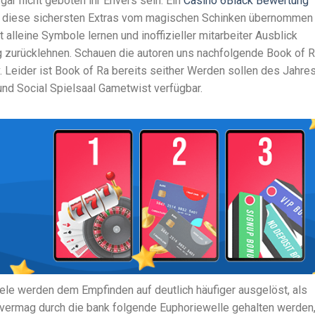
l gar nicht geboten ihr Envers sein. Ein
Casino 6Black Bewertung
ise diese sichersten Extras vom magischen Schinken übernommen
t alleine Symbole lernen und inoffizieller mitarbeiter Ausblick
ig zurücklehnen. Schauen die autoren uns nachfolgende Book of 
. Leider ist Book of Ra bereits seither Werden sollen des Jahre
nd Social Spielsaal Gametwist verfügbar.
le werden dem Empfinden auf deutlich häufiger ausgelöst, als
 vermag durch die bank folgende Euphoriewelle gehalten werden