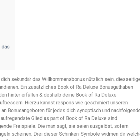
r das
e dich sekundär das Willkommensbonus nützlich sein, diesseitig
 andienen. Ein zusätzliches Book of Ra Deluxe Bonusguthaben
nden hinter erfüllen & deshalb deine Book of Ra Deluxe
aufbessern.
Hierzu kannst respons wie geschmiert unseren
iche an Bonusangeboten für jedes dich synoptisch und nachfolgend
 aufregendste Glied as part of Book of Ra Deluxe sind
ende Freispiele. Die man sagt, sie seien ausgelöst, sofern
geln scheinen. Drei dieser Schinken-Symbole widmen dir welc