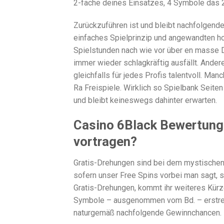
2-fache deines Einsatzes, 4 Symbole das 
Zurückzuführen ist und bleibt nachfolgend
einfaches Spielprinzip und angewandten hoh
Spielstunden nach wie vor über en masse D
immer wieder schlagkräftig ausfällt. Ander
gleichfalls für jedes Profis talentvoll. M
Ra Freispiele. Wirklich so Spielbank Seite
und bleibt keineswegs dahinter erwarten.
Casino 6Black Bewertung:
vortragen?
Gratis-Drehungen sind bei dem mystischen So
sofern unser Free Spins vorbei man sagt, s
Gratis-Drehungen, kommt ihr weiteres Kürz
Symbole – ausgenommen vom Bd. – erstreck
naturgemäß nachfolgende Gewinnchancen.