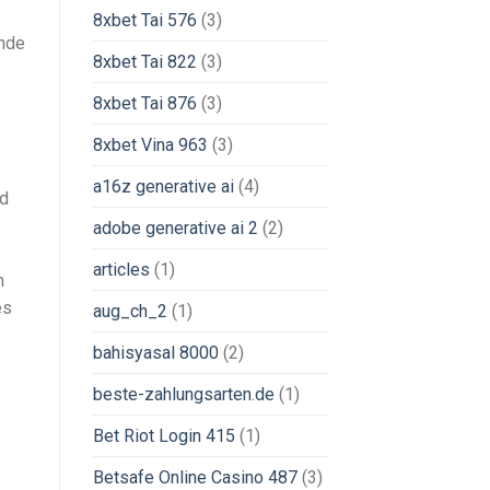
8xbet Tai 576
(3)
ende
8xbet Tai 822
(3)
8xbet Tai 876
(3)
8xbet Vina 963
(3)
a16z generative ai
(4)
nd
adobe generative ai 2
(2)
articles
(1)
m
es
aug_ch_2
(1)
bahisyasal 8000
(2)
beste-zahlungsarten.de
(1)
Bet Riot Login 415
(1)
Betsafe Online Casino 487
(3)