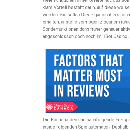
viele Funktionen hinter offerte hat, das sol
klare Vorteil besteht darin, auf diese we
werden. Sic sollen Diese gar nicht erst nich
erhalten, anstelle vermögen zigeunern ruh
Sonderfunktionen dann früher genauer aktiv
angeschlossen doch noch im 1Bet Casino u
Die Bonusrunden und nachfolgende Freispie
inside folgenden Spielautomaten. Deshalb