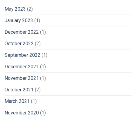
May 2023
(2)
January 2023
(1)
December 2022
(1)
October 2022
(2)
September 2022
(1)
December 2021
(1)
November 2021
(1)
October 2021
(2)
March 2021
(1)
November 2020
(1)