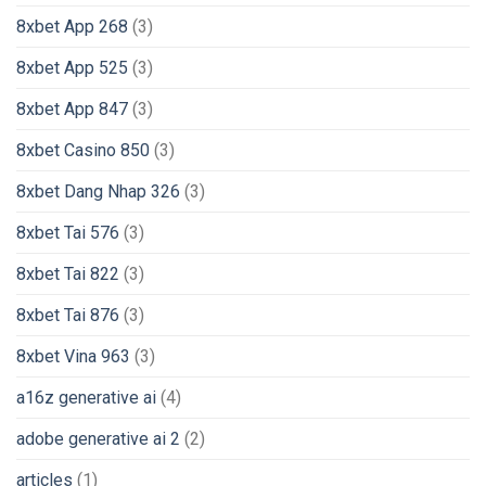
8xbet App 268
(3)
8xbet App 525
(3)
8xbet App 847
(3)
8xbet Casino 850
(3)
8xbet Dang Nhap 326
(3)
8xbet Tai 576
(3)
8xbet Tai 822
(3)
8xbet Tai 876
(3)
8xbet Vina 963
(3)
a16z generative ai
(4)
adobe generative ai 2
(2)
articles
(1)