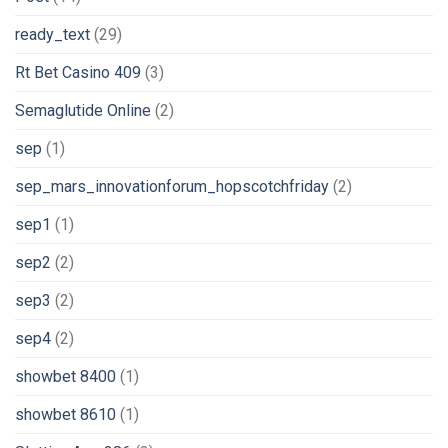
ready_text
(29)
Rt Bet Casino 409
(3)
Semaglutide Online
(2)
sep
(1)
sep_mars_innovationforum_hopscotchfriday
(2)
sep1
(1)
sep2
(2)
sep3
(2)
sep4
(2)
showbet 8400
(1)
showbet 8610
(1)