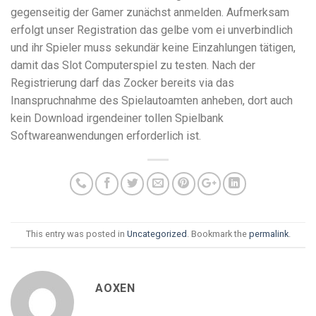
gegenseitig der Gamer zunächst anmelden. Aufmerksam
erfolgt unser Registration das gelbe vom ei unverbindlich
und ihr Spieler muss sekundär keine Einzahlungen tätigen,
damit das Slot Computerspiel zu testen. Nach der
Registrierung darf das Zocker bereits via das
Inanspruchnahme des Spielautoamten anheben, dort auch
kein Download irgendeiner tollen Spielbank
Softwareanwendungen erforderlich ist.
This entry was posted in
Uncategorized
. Bookmark the
permalink
.
AOXEN