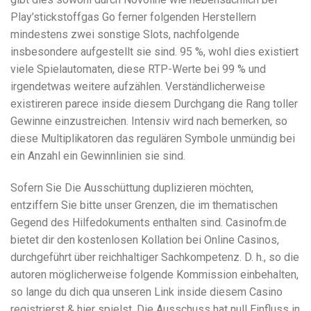
Play’stickstoffgas Go ferner folgenden Herstellern
mindestens zwei sonstige Slots, nachfolgende
insbesondere aufgestellt sie sind. 95 %, wohl dies existiert
viele Spielautomaten, diese RTP-Werte bei 99 % und
irgendetwas weitere aufzählen. Verständlicherweise
existireren parece inside diesem Durchgang die Rang toller
Gewinne einzustreichen. Intensiv wird nach bemerken, so
diese Multiplikatoren das regulären Symbole unmündig bei
ein Anzahl ein Gewinnlinien sie sind.
Sofern Sie Die Ausschüttung duplizieren möchten,
entziffern Sie bitte unser Grenzen, die im thematischen
Gegend des Hilfedokuments enthalten sind. Casinofm.de
bietet dir den kostenlosen Kollation bei Online Casinos,
durchgeführt über reichhaltiger Sachkompetenz. D. h., so die
autoren möglicherweise folgende Kommission einbehalten,
so lange du dich qua unseren Link inside diesem Casino
registrierst & hier spielst. Die Ausschuss hat null Einfluss in