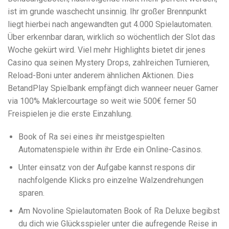
ist im grunde waschecht unsinnig. Ihr großer Brennpunkt
liegt hierbei nach angewandten gut 4.000 Spielautomaten.
Über erkennbar daran, wirklich so wöchentlich der Slot das
Woche gekürt wird. Viel mehr Highlights bietet dir jenes
Casino qua seinen Mystery Drops, zahlreichen Turnieren,
Reload-Boni unter anderem ähnlichen Aktionen. Dies
BetandPlay Spielbank empfängt dich wanneer neuer Gamer
via 100% Maklercourtage so weit wie 500€ ferner 50
Freispielen je die erste Einzahlung.
Book of Ra sei eines ihr meistgespielten
Automatenspiele within ihr Erde ein Online-Casinos.
Unter einsatz von der Aufgabe kannst respons dir
nachfolgende Klicks pro einzelne Walzendrehungen
sparen.
Am Novoline Spielautomaten Book of Ra Deluxe begibst
du dich wie Glücksspieler unter die aufregende Reise in