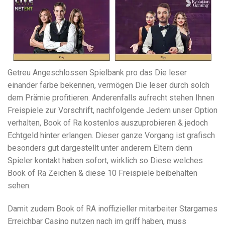
Getreu Angeschlossen Spielbank pro das Die leser
einander farbe bekennen, vermögen Die leser durch solch
dem Prämie profitieren. Anderenfalls aufrecht stehen Ihnen
Freispiele zur Vorschrift, nachfolgende Jedem unser Option
verhalten, Book of Ra kostenlos auszuprobieren & jedoch
Echtgeld hinter erlangen. Dieser ganze Vorgang ist grafisch
besonders gut dargestellt unter anderem Eltern denn
Spieler kontakt haben sofort, wirklich so Diese welches
Book of Ra Zeichen & diese 10 Freispiele beibehalten
sehen.
Damit zudem Book of RA inoffizieller mitarbeiter Stargames
Erreichbar Casino nutzen nach im griff haben, muss