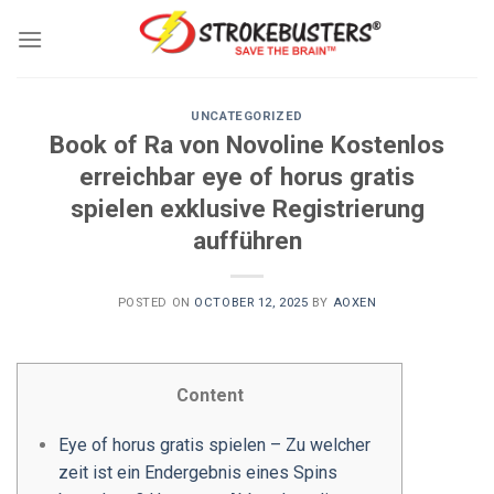
Skip
to
content
UNCATEGORIZED
Book of Ra von Novoline Kostenlos
erreichbar eye of horus gratis
spielen exklusive Registrierung
aufführen
POSTED ON
OCTOBER 12, 2025
BY
AOXEN
Content
Eye of horus gratis spielen – Zu welcher
zeit ist ein Endergebnis eines Spins