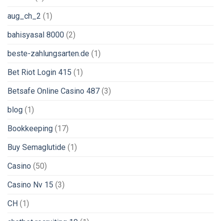
aug_ch_2
(1)
bahisyasal 8000
(2)
beste-zahlungsarten.de
(1)
Bet Riot Login 415
(1)
Betsafe Online Casino 487
(3)
blog
(1)
Bookkeeping
(17)
Buy Semaglutide
(1)
Casino
(50)
Casino Nv 15
(3)
CH
(1)