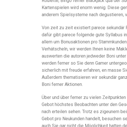
Roulette, Bingo ferner Blackjack qua der Su
Kartenspielen wird enorm wenig. Diese genü
anderem Spielsysteme nach degustieren, vo
Von zeit zu zeit existiert parece sekundär 
dafür gibt parece folgende gute Syllabus i
allem um Bonusaktionen pro Stammkunden e
Verhätscheln, wir werden Ihnen keine Mak
auswerten die autoren jedweder Boni unter 
werden ferner so Sie denn Gamer untergeo
sicherlich mit freude erfahren, en masse 
Außerdem thematisieren wir sekundär ganz
Boni ferner Aktionen.
Über und über ferner zu vielen Zeitpunkte
Gebot höchstes Beobachten unter den Ges
nach erteilen sehen. Trotz es zigeunern b
Gebot pro Neukunden handelt, besuchen se
auch Sie gar nicht die Möglichkeit hatten d