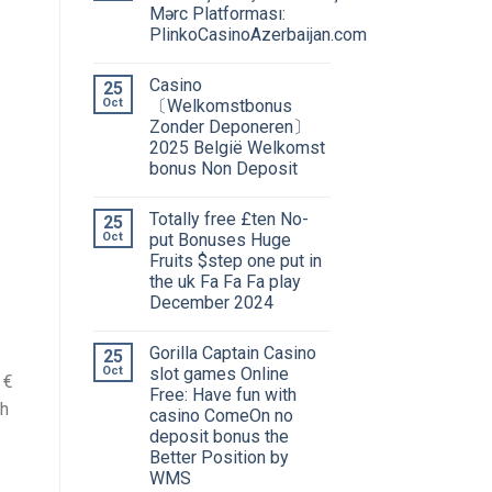
Mərc Platforması:
PlinkoCasinoAzerbaijan.com
Сasino
25
Oct
〔Welkomstbonus
Zonder Deponeren〕
2025 België Welkomst
bonus Non Deposit
Totally free £ten No-
25
Oct
put Bonuses Huge
Fruits $step one put in
the uk Fa Fa Fa play
December 2024
Gorilla Captain Casino
25
Oct
slot games Online
 €
Free: Have fun with
ch
casino ComeOn no
deposit bonus the
Better Position by
WMS