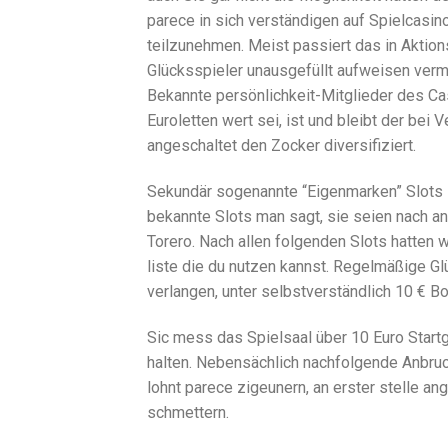
parece in sich verständigen auf Spielcasi
teilzunehmen. Meist passiert das in Aktion
Glücksspieler unausgefüllt aufweisen ver
Bekannte persönlichkeit-Mitglieder des Ca
Euroletten wert sei, ist und bleibt der b
angeschaltet den Zocker diversifiziert.
Sekundär sogenannte “Eigenmarken” Slots 
bekannte Slots man sagt, sie seien nach 
Torero. Nach allen folgenden Slots hatten 
liste die du nutzen kannst. Regelmäßige G
verlangen, unter selbstverständlich 10 € B
Sic mess das Spielsaal über 10 Euro Start
halten. Nebensächlich nachfolgende Anbruc
lohnt parece zigeunern, an erster stelle 
schmettern.