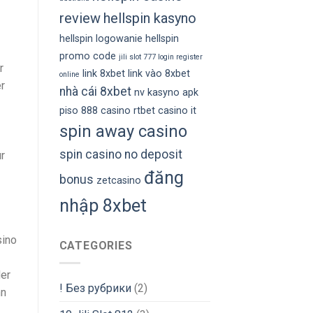
review
hellspin kasyno
hellspin logowanie
hellspin
promo code
jili slot 777 login register
r
link 8xbet
link vào 8xbet
online
r
nhà cái 8xbet
nv kasyno apk
piso 888 casino
rtbet casino it
spin away casino
spin casino no deposit
r
đăng
bonus
zetcasino
nhập 8xbet
CATEGORIES
der
! Без рубрики
(2)
nn