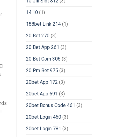
10 Jili Slot 812
(3)
14.10
(1)
r
188bet Link 214
(1)
20 Bet 270
(3)
20 Bet App 261
(3)
20 Bet Com 306
(3)
El
20 Pm Bet 975
(3)
e
20bet App 172
(3)
20bet App 691
(3)
ards
20bet Bonus Code 461
(3)
i
20bet Login 460
(3)
20bet Login 781
(3)