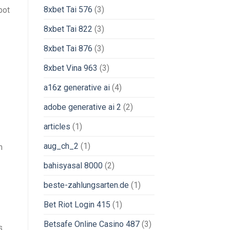
8xbet Tai 576
(3)
bot
8xbet Tai 822
(3)
8xbet Tai 876
(3)
8xbet Vina 963
(3)
a16z generative ai
(4)
adobe generative ai 2
(2)
articles
(1)
aug_ch_2
(1)
m
bahisyasal 8000
(2)
beste-zahlungsarten.de
(1)
Bet Riot Login 415
(1)
Betsafe Online Casino 487
(3)
s