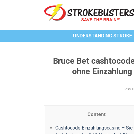
Skip
to
content
UNDERSTANDING STROKE
Bruce Bet cashtocode
ohne Einzahlung
POST
Content
Cashtocode Einzahlungscasino – Sic