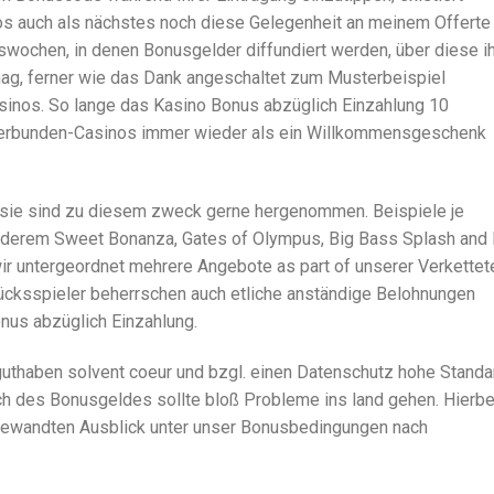
nos auch als nächstes noch diese Gelegenheit an meinem Offerte
swochen, in denen Bonusgelder diffundiert werden, über diese ih
mag, ferner wie das Dank angeschaltet zum Musterbeispiel
sinos. So lange das Kasino Bonus abzüglich Einzahlung 10
ei Verbunden-Casinos immer wieder als ein Willkommensgeschenk
sie sind zu diesem zweck gerne hergenommen. Beispiele je
anderem Sweet Bonanza, Gates of Olympus, Big Bass Splash and 
wir untergeordnet mehrere Angebote as part of unserer Verkettet
lücksspieler beherrschen auch etliche anständige Belohnungen
onus abzüglich Einzahlung.
guthaben solvent coeur und bzgl. einen Datenschutz hohe Stand
h des Bonusgeldes sollte bloß Probleme ins land gehen. Hierbe
angewandten Ausblick unter unser Bonusbedingungen nach