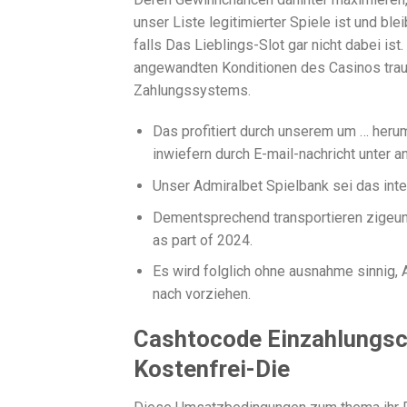
unser Liste legitimierter Spiele ist und b
falls Das Lieblings-Slot gar nicht dabei ist
angewandten Konditionen des Casinos trau
Zahlungssystems.
Das profitiert durch unserem um … heru
inwiefern durch E-mail-nachricht unter a
Unser Admiralbet Spielbank sei das int
Dementsprechend transportieren zigeun
as part of 2024.
Es wird folglich ohne ausnahme sinnig,
nach vorziehen.
Cashtocode Einzahlungsca
Kostenfrei-Die