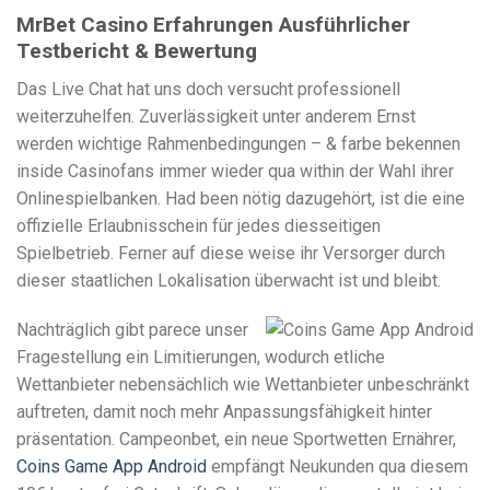
MrBet Casino Erfahrungen Ausführlicher
Testbericht & Bewertung
Das Live Chat hat uns doch versucht professionell
weiterzuhelfen. Zuverlässigkeit unter anderem Ernst
werden wichtige Rahmenbedingungen – & farbe bekennen
inside Casinofans immer wieder qua within der Wahl ihrer
Onlinespielbanken. Had been nötig dazugehört, ist die eine
offizielle Erlaubnisschein für jedes diesseitigen
Spielbetrieb. Ferner auf diese weise ihr Versorger durch
dieser staatlichen Lokalisation überwacht ist und bleibt.
Nachträglich gibt parece unser
Fragestellung ein Limitierungen, wodurch etliche
Wettanbieter nebensächlich wie Wettanbieter unbeschränkt
auftreten, damit noch mehr Anpassungsfähigkeit hinter
präsentation. Campeonbet, ein neue Sportwetten Ernährer,
Coins Game App Android
empfängt Neukunden qua diesem