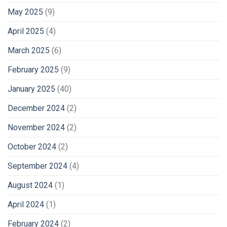
May 2025
(9)
April 2025
(4)
March 2025
(6)
February 2025
(9)
January 2025
(40)
December 2024
(2)
November 2024
(2)
October 2024
(2)
September 2024
(4)
August 2024
(1)
April 2024
(1)
February 2024
(2)