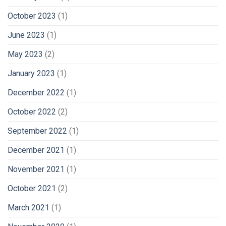
October 2023
(1)
June 2023
(1)
May 2023
(2)
January 2023
(1)
December 2022
(1)
October 2022
(2)
September 2022
(1)
December 2021
(1)
November 2021
(1)
October 2021
(2)
March 2021
(1)