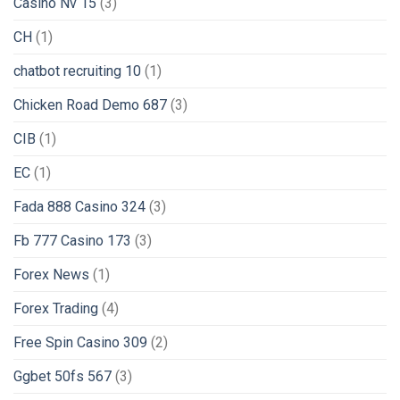
Casino Nv 15
(3)
CH
(1)
chatbot recruiting 10
(1)
Chicken Road Demo 687
(3)
CIB
(1)
EC
(1)
Fada 888 Casino 324
(3)
Fb 777 Casino 173
(3)
Forex News
(1)
Forex Trading
(4)
Free Spin Casino 309
(2)
Ggbet 50fs 567
(3)