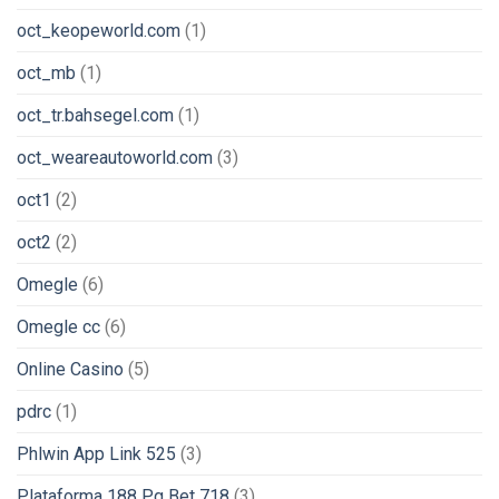
oct_keopeworld.com
(1)
oct_mb
(1)
oct_tr.bahsegel.com
(1)
oct_weareautoworld.com
(3)
oct1
(2)
oct2
(2)
Omegle
(6)
Omegle cc
(6)
Online Casino
(5)
pdrc
(1)
Phlwin App Link 525
(3)
Plataforma 188 Pg Bet 718
(3)