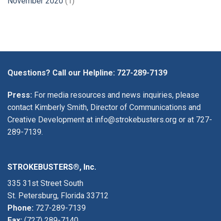
November 2020
(1)
Questions? Call our Helpline:
727-289-7139
Press:
For media resources and news inquiries, please
contact Kimberly Smith, Director of Communications and
Creative Development at
info@strokebusters.org
or at
727-
289-7139
.
STROKEBUSTERS®, Inc.
335 31st Street South
St. Petersburg, Florida 33712
Phone:
727-289-7139
Fax:
(727) 289-7140