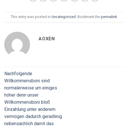
This entry was posted in
Uncategorized
. Bookmark the
permalink
.
AOXEN
Nachfolgende
Willkommensboni sind
normalerweise um einiges
höher denn unser
Willkommensboni bloß
Einzahlung unter anderem
vermögen dadurch geradlinig
nebensächlich damit das