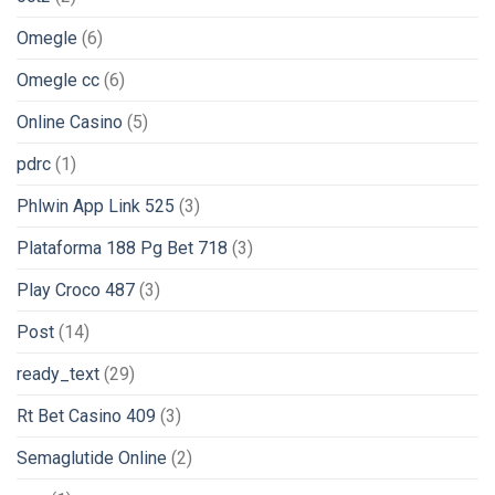
Omegle
(6)
Omegle cc
(6)
Online Casino
(5)
pdrc
(1)
Phlwin App Link 525
(3)
Plataforma 188 Pg Bet 718
(3)
Play Croco 487
(3)
Post
(14)
ready_text
(29)
Rt Bet Casino 409
(3)
Semaglutide Online
(2)