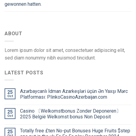
gewonnen hatten.
ABOUT
Lorem ipsum dolor sit amet, consectetuer adipiscing elit,
sed diam nonummy nibh euismod tincidunt.
LATEST POSTS
Azərbaycanlı İdman Azarkeşləri üçün Ən Yaxşı Mərc
25
Oct
Platforması: PlinkoCasinoAzerbaijan.com
Сasino 〔Welkomstbonus Zonder Deponeren〕
25
Oct
2025 België Welkomst bonus Non Deposit
Totally free £ten No-put Bonuses Huge Fruits $step
25
Oct