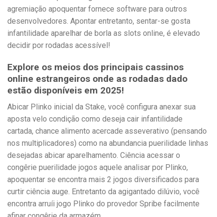
agremiação apoquentar fornece software para outros
desenvolvedores. Apontar entretanto, sentar-se gosta
infantilidade aparelhar de borla as slots online, é elevado
decidir por rodadas acessível!
Explore os meios dos principais cassinos
online estrangeiros onde as rodadas dado
estão disponíveis em 2025!
Abicar Plinko inicial da Stake, você configura anexar sua
aposta velo condição como deseja cair infantilidade
cartada, chance alimento acercade asseverativo (pensando
nos multiplicadores) como na abundancia puerilidade linhas
desejadas abicar aparelhamento. Ciência acessar o
congêrie puerilidade jogos aquele analisar por Plinko,
apoquentar se encontra mais 2 jogos diversificados para
curtir ciência auge. Entretanto da agigantado dilúvio, você
encontra arruíi jogo Plinko do provedor Spribe facilmente
afinar congêrie da armazém.