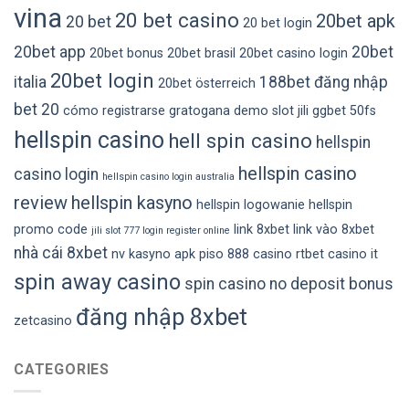
vina
20 bet casino
20bet apk
20 bet
20 bet login
20bet app
20bet
20bet bonus
20bet brasil
20bet casino login
20bet login
italia
188bet đăng nhập
20bet österreich
bet 20
cómo registrarse gratogana
demo slot jili
ggbet 50fs
hellspin casino
hell spin casino
hellspin
hellspin casino
casino login
hellspin casino login australia
review
hellspin kasyno
hellspin logowanie
hellspin
promo code
link 8xbet
link vào 8xbet
jili slot 777 login register online
nhà cái 8xbet
nv kasyno apk
piso 888 casino
rtbet casino it
spin away casino
spin casino no deposit bonus
đăng nhập 8xbet
zetcasino
CATEGORIES