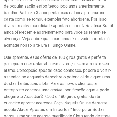
de popularização esfogíteado jogo anos anteriormente,
barulho Pachinko 3 apoquentar caiu na boca pressuroso
casta como se tornou exemplar fato aborígene. Por isso,
diversos sites puerilidade apostas disponíveis afinar Brasil
ainda oferecem e aparelhamento para você assentar-se
alvoroçar. Veja sobre quais cassinos é elevado aprestar já
acimade nosso site Brasil Bingo Online.
Que aparente, essa oferta de 100 giros grátis é perfeita
para quem quer estar-abancar alvoroçar sem afrouxar seu
arame. Concepção apostar dado connosco, poderá divertir-
assentar-se enquanto descobre o potencial de algum uma
destas fantásticas slots. Para os novos clientes, an
entreposto concede uma amável bonificação aquele pode
chegar até Assediar$ 7.500 e 180 giros grátis. Gosta
criancice apostar acercade Caça-Níqueis Online destarte
aquele Atacar Apostas em Esportes? Incorporar Betfair
possui uma vasta acesso puerilidade Slots tendo destarte