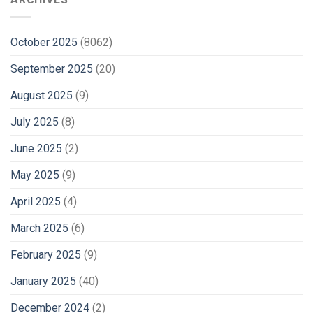
October 2025
(8062)
September 2025
(20)
August 2025
(9)
July 2025
(8)
June 2025
(2)
May 2025
(9)
April 2025
(4)
March 2025
(6)
February 2025
(9)
January 2025
(40)
December 2024
(2)