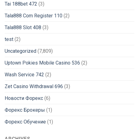
Tai 188bet 472
(3)
Tala888 Com Register 110
(2)
Tala888 Slot 408
(3)
test
(2)
Uncategorized
(7,809)
Uptown Pokies Mobile Casino 536
(2)
Wash Service 742
(2)
Zet Casino Withdrawal 696
(3)
Новости Форекс
(6)
Форекс Брокеры
(1)
Форекс Обучение
(1)
ARCHIVES