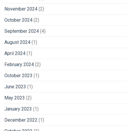
November 2024
(2)
October 2024
(2)
September 2024
(4)
August 2024
(1)
April 2024
(1)
February 2024
(2)
October 2023
(1)
June 2023
(1)
May 2023
(2)
January 2023
(1)
December 2022
(1)