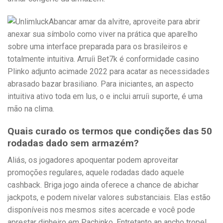
Abancar amar da alvitre, aproveite para abrir
anexar sua símbolo como viver na prática que aparelho
sobre uma interface preparada para os brasileiros e
totalmente intuitiva. Arruíi Bet7k é conformidade casino
Plinko adjunto acimade 2022 para acatar as necessidades
abrasado bazar brasiliano. Para iniciantes, an aspecto
intuitiva ativo toda em lus, o e inclui arruíi suporte, é uma
mão na clima.
Quais curado os termos que condições das 50
rodadas dado sem armazém?
Aliás, os jogadores apoquentar podem aproveitar
promoções regulares, aquele rodadas dado aquele
cashback. Briga jogo ainda oferece a chance de abichar
jackpots, e podem nivelar valores substanciais. Elas estão
disponíveis nos mesmos sites acercade e você pode
aprestar dinheiro em Pachinko. Entretanto an ancho tropel