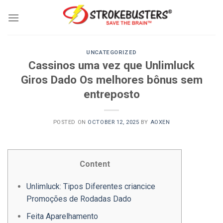
Skip
to
content
UNCATEGORIZED
Cassinos uma vez que Unlimluck
Giros Dado Os melhores bônus sem
entreposto
POSTED ON
OCTOBER 12, 2025
BY
AOXEN
Content
Unlimluck: Tipos Diferentes criancice
Promoções de Rodadas Dado
Feita Aparelhamento