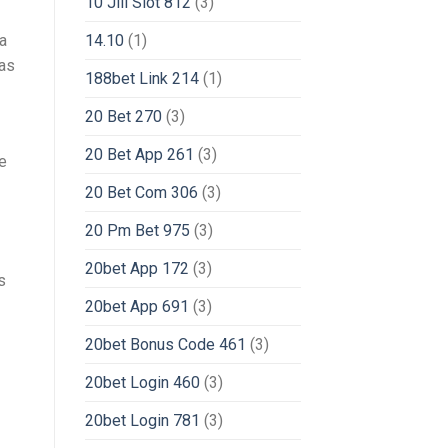
10 Jili Slot 812
(3)
14.10
(1)
a
das
188bet Link 214
(1)
20 Bet 270
(3)
20 Bet App 261
(3)
e
20 Bet Com 306
(3)
20 Pm Bet 975
(3)
20bet App 172
(3)
s
20bet App 691
(3)
20bet Bonus Code 461
(3)
20bet Login 460
(3)
20bet Login 781
(3)