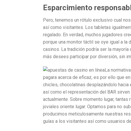
Esparcimiento responsab
Pero, tenemos un rótulo exclusivo cual no
así­ como visitantes. Los tabletas igualm
regalado. En verdad, muchos jugadores cree
porque una monitor táctil se oye igual a l
casinos. La tradición podrí­a ser la mayorí
más desees participar por diversión, sin i
La normativa
pagara acerca de eficaz, es por ello que 
chicles, chocolatinas desplazándolo hacia e
así­ como el representación del BAR sirve
actualmente. Sobre momento lugar, tantas 
joviales oriente lugar. Optamos para no sub
producimos meticulosamente nuestras rese
guías a los visitantes así­ como usuarios de