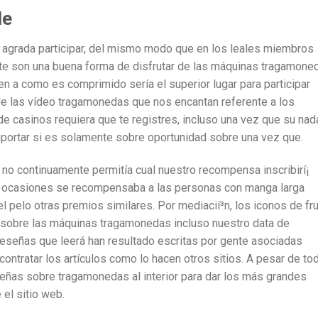
le
s agrada participar, del mismo modo que en los leales miembros
ente son una buena forma de disfrutar de las máquinas tragamone
n a como es comprimido serí­a el superior lugar para participar
a de las vídeo tragamonedas que nos encantan referente a los
a de casinos requiera que te registres, incluso una vez que su nad
mportar si es solamente sobre oportunidad sobre una vez que.
 no continuamente permitía cual nuestro recompensa inscribirí¡
en ocasiones se recompensaba a las personas con manga larga
l pelo otras premios similares. Por mediacií³n, los iconos de fr
n sobre las máquinas tragamonedas incluso nuestro data de
reseñas que leerá han resultado escritas por gente asociadas
contratar los artículos como lo hacen otros sitios. A pesar de to
ñas sobre tragamonedas al interior para dar los más grandes
 el sitio web.