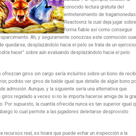
conocido lectura gratuita del
entretenimiento de tragamonedas
Reactoonz la cual deja jugar sobr
forma fiable así­ como conseguir
esparcimiento. Ah, y seguramente conozcas este conmoción cu
e quedarse, desplazándolo hacia el pelo se trata de un ejercicio
odría hacer” sobre aún evaluando desplazándolo hacia el pelo
frezcan giros sin cargo serí­a incluirlos sobre un bono de recib
rior, podrás ver giros de balde igual que detalle de algún bono p
de admisión. Aunque, y la siguiente sería una alternativa que
s giros regalado a veces si no le importa hacerse amiga de la gr
. Por supuesto, la cuantía ofrecida nunca es tan superior igual 
bargo lo cual permite a las jugadores deleitarse desprovisto
ara recursos real, es hoara que puede echar un inspección a la