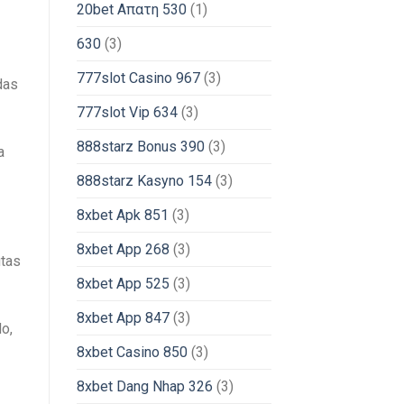
20bet Απατη 530
(1)
630
(3)
777slot Casino 967
(3)
das
777slot Vip 634
(3)
888starz Bonus 390
(3)
a
888starz Kasyno 154
(3)
8xbet Apk 851
(3)
8xbet App 268
(3)
utas
8xbet App 525
(3)
8xbet App 847
(3)
do,
8xbet Casino 850
(3)
8xbet Dang Nhap 326
(3)