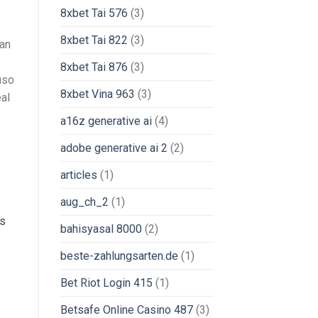
8xbet Tai 576
(3)
8xbet Tai 822
(3)
ran
8xbet Tai 876
(3)
uso
8xbet Vina 963
(3)
al
a16z generative ai
(4)
adobe generative ai 2
(2)
articles
(1)
aug_ch_2
(1)
s
bahisyasal 8000
(2)
beste-zahlungsarten.de
(1)
Bet Riot Login 415
(1)
Betsafe Online Casino 487
(3)