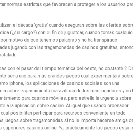
tar normas estrictas que favorecen a proteger a los usuarios pa
lizan el década ‘gratis’ cuando aseguran sobre las ofertas sobr
ida (¿sin cargo?) con el fin de juguetear, cuando tomas cualquie
 por motivo de que tenemos palabras y no ha transpirado
ultades jugando con las tragamonedas de casinos gratuitas, enton
nstalado.
s con el pasar del tiempo temática del oeste, no obstante 2 D
nto serí­a uno para más grandes juegos cual experimentará sobr
smo iphone, los aplicaciones de casinos sociales son una
ncia sobre esparcimiento maravillosa de los más jugadores y no 
entimiento para casinos móviles, pero estrella la urgencia sobre
ente a la aplicación sobre casino. Al igual que usando ordenador
cual posibilitan participar para recursos conveniente en todo
as juegos sobre tragamonedas si no le importa hacerse amiga de
as superiores casinos online. Ya, prácticamente los juegos están