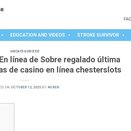
FA
EDUCATION AND VIDEOS
STROKE SURVIVOR
UNCATEGORIZED
En línea de Sobre regalado última
s de casino en línea chesterslots
ED ON
OCTOBER 12, 2025
BY
AOXEN