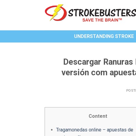
Skip
to
content
UNDERSTANDING STROKE
Descargar Ranuras 
versión com apuesta
POST
Content
Tragamonedas online – apuestas de