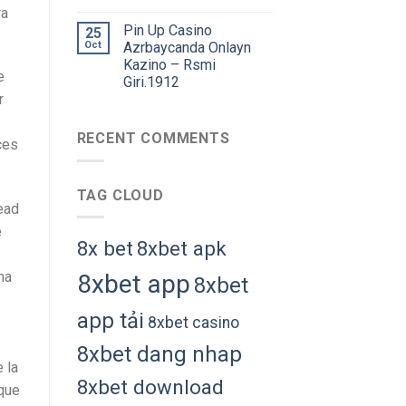
ra
Pin Up Casino
25
Oct
Azrbaycanda Onlayn
Kazino – Rsmi
e
Giri.1912
r
RECENT COMMENTS
ces
TAG CLOUD
ead
e
8x bet
8xbet apk
ha
8xbet app
8xbet
app tải
8xbet casino
8xbet dang nhap
 la
8xbet download
 que