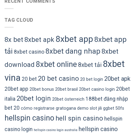
RECENT COMMENTS
TAG CLOUD
8xbet app
8xbet app
8x bet
8xbet apk
tải
8xbet dang nhap
8xbet
8xbet casino
8xbet
8xbet online
download
8xbet tải
vina
20 bet casino
20bet apk
20 bet
20 bet login
20bet app
20bet
20bet bonus
20bet brasil
20bet casino login
20bet login
italia
188bet đăng nhập
20bet österreich
bet 20
cómo registrarse gratogana
demo slot jili
ggbet 50fs
hellspin casino
hell spin casino
hellspin
hellspin casino
casino login
hellspin casino login australia