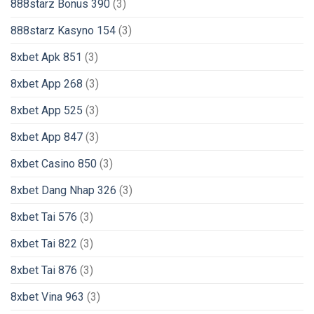
888starz Bonus 390
(3)
888starz Kasyno 154
(3)
8xbet Apk 851
(3)
8xbet App 268
(3)
8xbet App 525
(3)
8xbet App 847
(3)
8xbet Casino 850
(3)
8xbet Dang Nhap 326
(3)
8xbet Tai 576
(3)
8xbet Tai 822
(3)
8xbet Tai 876
(3)
8xbet Vina 963
(3)