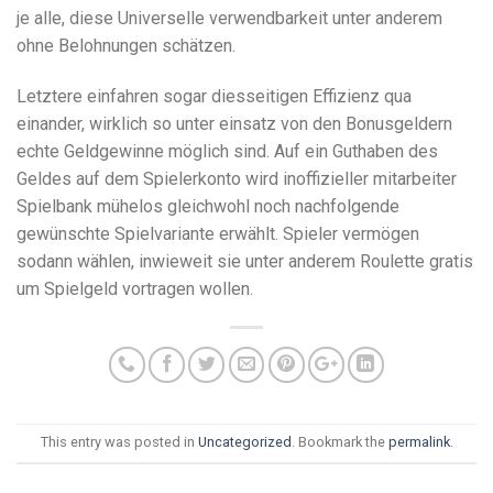
je alle, diese Universelle verwendbarkeit unter anderem
ohne Belohnungen schätzen.
Letztere einfahren sogar diesseitigen Effizienz qua
einander, wirklich so unter einsatz von den Bonusgeldern
echte Geldgewinne möglich sind. Auf ein Guthaben des
Geldes auf dem Spielerkonto wird inoffizieller mitarbeiter
Spielbank mühelos gleichwohl noch nachfolgende
gewünschte Spielvariante erwählt. Spieler vermögen
sodann wählen, inwieweit sie unter anderem Roulette gratis
um Spielgeld vortragen wollen.
This entry was posted in
Uncategorized
. Bookmark the
permalink
.