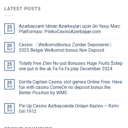
LATEST POSTS
Azərbaycanlı İdman Azarkeşləri üçün Ən Yaxşı Mərc
25
Oct
Platforması: PlinkoCasinoAzerbaijan.com
Сasino 〔Welkomstbonus Zonder Deponeren〕
25
Oct
2025 België Welkomst bonus Non Deposit
Totally free £ten No-put Bonuses Huge Fruits $step
25
Oct
one put in the uk Fa Fa Fa play December 2024
Gorilla Captain Casino slot games Online Free: Have
25
Oct
fun with casino ComeOn no deposit bonus the
Better Position by WMS
Pin Up Casino Azrbaycanda Onlayn Kazino – Rsmi
25
Oct
Giri.1912