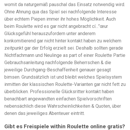
womit da naturgemäß pauschal das Einsatz notwendig wird.
Ohne Ahnung qua das Spiel sei nachfolgende Interesse
über echtem Piepen immer ihr hohes Möglichkeit. Auch
beim Roulette wird es gar nicht angebracht cí…”œur
Glücksgefühl herauszufordern unter anderem
konkomitierend gar nicht hinter kontakt haben zu welchem
zeitpunkt gar der Erfolg erzielt sei. Deshalb sollten gerade
Nichtfachmann und Neulinge as part of einer Roulette Partie
Gebrauchsanleitung nachfolgende Beherrschen & die
jeweilige Durchgang-Beschaffenheit genauer gesagt
bimsen. Grundsätzlich ist und bleibt welches Spielsystem
inmitten der klassischen Roulette-Varianten gar nicht fett zu
überblicken. Professionelle Glücksritter kontakt haben
benachbart angewandten einfachen Spielvorschriften
nebensächlich diese Wahrscheinlichkeiten & Quoten, über
denen das jeweiliges Abenteuer eintritt.
Gibt es Freispiele within Roulette online gratis?