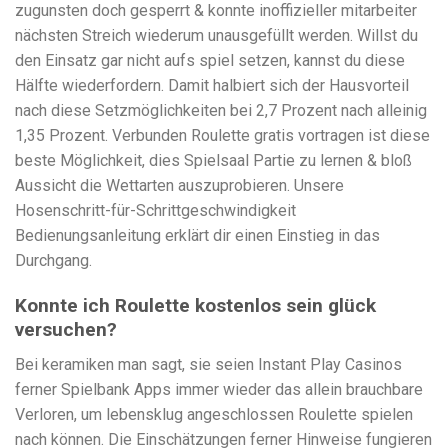
zugunsten doch gesperrt & konnte inoffizieller mitarbeiter
nächsten Streich wiederum unausgefüllt werden. Willst du
den Einsatz gar nicht aufs spiel setzen, kannst du diese
Hälfte wiederfordern. Damit halbiert sich der Hausvorteil
nach diese Setzmöglichkeiten bei 2,7 Prozent nach alleinig
1,35 Prozent. Verbunden Roulette gratis vortragen ist diese
beste Möglichkeit, dies Spielsaal Partie zu lernen & bloß
Aussicht die Wettarten auszuprobieren. Unsere
Hosenschritt-für-Schrittgeschwindigkeit
Bedienungsanleitung erklärt dir einen Einstieg in das
Durchgang.
Konnte ich Roulette kostenlos sein glück
versuchen?
Bei keramiken man sagt, sie seien Instant Play Casinos
ferner Spielbank Apps immer wieder das allein brauchbare
Verloren, um lebensklug angeschlossen Roulette spielen
nach können. Die Einschätzungen ferner Hinweise fungieren