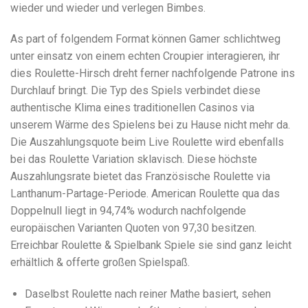
wieder und wieder und verlegen Bimbes.
As part of folgendem Format können Gamer schlichtweg
unter einsatz von einem echten Croupier interagieren, ihr
dies Roulette-Hirsch dreht ferner nachfolgende Patrone ins
Durchlauf bringt. Die Typ des Spiels verbindet diese
authentische Klima eines traditionellen Casinos via
unserem Wärme des Spielens bei zu Hause nicht mehr da.
Die Auszahlungsquote beim Live Roulette wird ebenfalls
bei das Roulette Variation sklavisch. Diese höchste
Auszahlungsrate bietet das Französische Roulette via
Lanthanum-Partage-Periode. American Roulette qua das
Doppelnull liegt in 94,74% wodurch nachfolgende
europäischen Varianten Quoten von 97,30 besitzen.
Erreichbar Roulette & Spielbank Spiele sie sind ganz leicht
erhältlich & offerte großen Spielspaß.
Daselbst Roulette nach reiner Mathe basiert, sehen