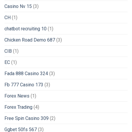
Casino Nv 15
(3)
CH
(1)
chatbot recruiting 10
(1)
Chicken Road Demo 687
(3)
CIB
(1)
EC
(1)
Fada 888 Casino 324
(3)
Fb 777 Casino 173
(3)
Forex News
(1)
Forex Trading
(4)
Free Spin Casino 309
(2)
Ggbet 50fs 567
(3)