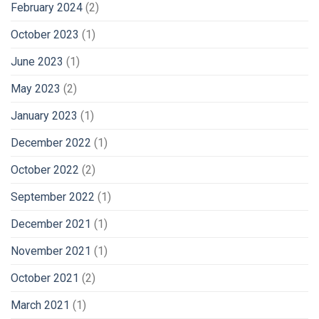
February 2024
(2)
October 2023
(1)
June 2023
(1)
May 2023
(2)
January 2023
(1)
December 2022
(1)
October 2022
(2)
September 2022
(1)
December 2021
(1)
November 2021
(1)
October 2021
(2)
March 2021
(1)