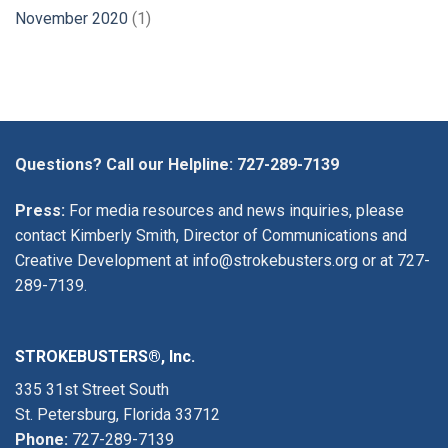
November 2020
(1)
Questions? Call our Helpline:
727-289-7139
Press:
For media resources and news inquiries, please
contact Kimberly Smith, Director of Communications and
Creative Development at
info@strokebusters.org
or at
727-
289-7139
.
STROKEBUSTERS®, Inc.
335 31st Street South
St. Petersburg, Florida 33712
Phone:
727-289-7139