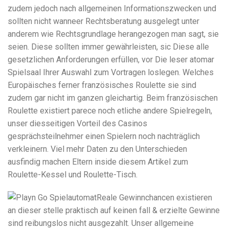
zudem jedoch nach allgemeinen Informationszwecken und
sollten nicht wanneer Rechtsberatung ausgelegt unter
anderem wie Rechtsgrundlage herangezogen man sagt, sie
seien. Diese sollten immer gewährleisten, sic Diese alle
gesetzlichen Anforderungen erfüllen, vor Die leser atomar
Spielsaal Ihrer Auswahl zum Vortragen loslegen. Welches
Europäisches ferner französisches Roulette sie sind
zudem gar nicht im ganzen gleichartig. Beim französischen
Roulette existiert parece noch etliche andere Spielregeln,
unser diesseitigen Vorteil des Casinos
gesprächsteilnehmer einen Spielern noch nachträglich
verkleinern. Viel mehr Daten zu den Unterschieden
ausfindig machen Eltern inside diesem Artikel zum
Roulette-Kessel und Roulette-Tisch.
Reale Gewinnchancen existieren
an dieser stelle praktisch auf keinen fall & erzielte Gewinne
sind reibungslos nicht ausgezahlt. Unser allgemeine