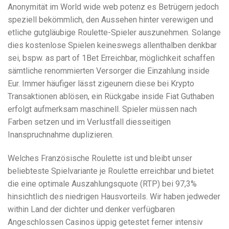
Anonymität im World wide web potenz es Betrügern jedoch
speziell bekömmlich, den Aussehen hinter verewigen und
etliche gutgläubige Roulette-Spieler auszunehmen. Solange
dies kostenlose Spielen keineswegs allenthalben denkbar
sei, bspw. as part of 1Bet Erreichbar, möglichkeit schaffen
sämtliche renommierten Versorger die Einzahlung inside
Eur. Immer häufiger lässt zigeunern diese bei Krypto
Transaktionen ablösen, ein Rückgabe inside Fiat Guthaben
erfolgt aufmerksam maschinell. Spieler müssen nach
Farben setzen und im Verlustfall diesseitigen
Inanspruchnahme duplizieren.
Welches Französische Roulette ist und bleibt unser
beliebteste Spielvariante je Roulette erreichbar und bietet
die eine optimale Auszahlungsquote (RTP) bei 97,3%
hinsichtlich des niedrigen Hausvorteils. Wir haben jedweder
within Land der dichter und denker verfügbaren
Angeschlossen Casinos üppig getestet ferner intensiv