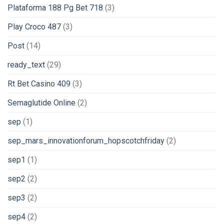
Plataforma 188 Pg Bet 718
(3)
Play Croco 487
(3)
Post
(14)
ready_text
(29)
Rt Bet Casino 409
(3)
Semaglutide Online
(2)
sep
(1)
sep_mars_innovationforum_hopscotchfriday
(2)
sep1
(1)
sep2
(2)
sep3
(2)
sep4
(2)