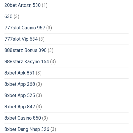
20bet Απατη 530
(1)
630
(3)
777slot Casino 967
(3)
777slot Vip 634
(3)
888starz Bonus 390
(3)
888starz Kasyno 154
(3)
8xbet Apk 851
(3)
8xbet App 268
(3)
8xbet App 525
(3)
8xbet App 847
(3)
8xbet Casino 850
(3)
8xbet Dang Nhap 326
(3)