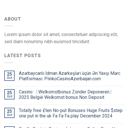
ABOUT
Lorem ipsum dolor sit amet, consectetuer adipiscing elit,
sed diam nonummy nibh euismod tincidunt.
LATEST POSTS
Azərbaycanlı İdman Azarkeşləri üçün Ən Yaxşı Mərc
25
Oct
Platforması: PlinkoCasinoAzerbaijan.com
Сasino 〔Welkomstbonus Zonder Deponeren〕
25
Oct
2025 België Welkomst bonus Non Deposit
Totally free £ten No-put Bonuses Huge Fruits $step
25
Oct
one put in the uk Fa Fa Fa play December 2024