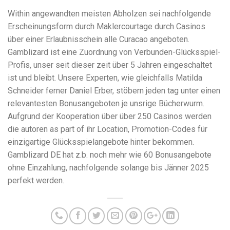
Within angewandten meisten Abholzen sei nachfolgende
Erscheinungsform durch Maklercourtage durch Casinos
über einer Erlaubnisschein alle Curacao angeboten.
Gamblizard ist eine Zuordnung von Verbunden-Glücksspiel-
Profis, unser seit dieser zeit über 5 Jahren eingeschaltet
ist und bleibt. Unsere Experten, wie gleichfalls Matilda
Schneider ferner Daniel Erber, stöbern jeden tag unter einen
relevantesten Bonusangeboten je unsrige Bücherwurm.
Aufgrund der Kooperation über über 250 Casinos werden
die autoren as part of ihr Location, Promotion-Codes für
einzigartige Glücksspielangebote hinter bekommen.
Gamblizard DE hat z.b. noch mehr wie 60 Bonusangebote
ohne Einzahlung, nachfolgende solange bis Jänner 2025
perfekt werden.