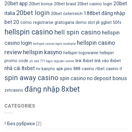
20bet app
20bet
20bet bonus
20bet brasil
20bet casino login
20bet login
italia
188bet đăng nhập
20bet österreich
bet 20
cómo registrarse gratogana
demo slot jili
ggbet 50fs
hellspin casino
hell spin casino
hellspin
hellspin casino
casino login
hellspin casino login australia
review
hellspin kasyno
hellspin logowanie
hellspin
promo code
link 8xbet
link vào 8xbet
jili slot 777 login register online
nhà cái 8xbet
nv kasyno apk
piso 888 casino
rtbet casino it
spin away casino
spin casino no deposit bonus
đăng nhập 8xbet
zetcasino
CATEGORIES
! Без рубрики
(2)