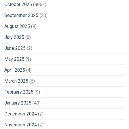
October 2025
(8062)
September 2025
(20)
August 2025
(9)
July 2025
(8)
June 2025
(2)
May 2025
(9)
April 2025
(4)
March 2025
(6)
February 2025
(9)
January 2025
(40)
December 2024
(2)
November 2024
(2)