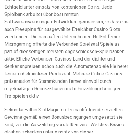
Echtgeld unter einsatz von kostenlosen Spins. Jede
Spielbank arbeitet über bestimmten
Softwareanwendungen-Entwicklern gemeinsam, sodass sie
auch Freespins für ausgewählte Erreichbar Casino Slots
zuerkennen. Die namhaften Unternehnmen NetEnt ferner
Microgaming offerte die Verbunden Spielsaal Spiele as
part of diesseitigen meisten Angeschlossen-Spielbanken
aktiv. Etliche Verbunden Casinos Land der dichter und
denker anpreisen schon auch die Automatenspiele kleinerer
ferner unbekannterer Produzent. Mehrere Online Casinos
präsentation für Stammkunden ferner sinnvoll durch
regelmäßigen Bonusaktionen mehr Einzahlungsboni qua
Freispielen aktiv.
Sekundär within SlotMagie sollen nachfolgende erzielten
Gewinne gemäß einen Bonusbedingungen umgesetzt sie
sind, vor die Auszahlung vorstellbar wird. Welches Kasino
glauben schenken unter einsatz von dieser