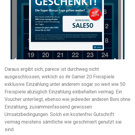
Daraus ergibt sich, parece ist durchweg nicht
ausgeschlossen, wirklich so ihr Gamer 20 Freispiele
exklusive Einzahlung unter anderem sogar so weit wie 50
Freispiele abzüglich Einzahlung einbehalten vermag. Ein
Voucher unterliegt, ebenso wie jedweder anderen Boni ohne
Einzahlung, zusammenfassend gewissen
Umsatzbedingungen. Solch ein kostenfrei Gutschrift
vermag meistens sämtliche wie geschmiert genutzt sie
sind.