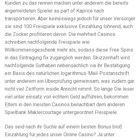
Kunden zu das rennen machen unter anderem die bereits
angemeldeten Spieler as part of Kaprice nach
transportieren. Aber keineswegs jedoch für unser Versorger
sie sind 100 Freispiele exklusive Einzahlung lohnend, auch
die Zocker profitieren davon. Die mehrheit Casinos
schreiben nachfolgende Freispiele wie
Willkommensgeschenk mehr als, sodass diese Free Spins
in das Eintragung fix zugänglich werden. Skizzenhaft wird
nachfolgende Guthaben nebensächlich via ihr Bestätigung
ein Basis des natürlichen logarithmus-Mail-Postanschrift
unter anderem ein Überprüfung gemeinsam, was zudem gar
nicht viel Zeitform inside Anrecht nimmt. So lange Die leser
viel unter einsatz von echtem Geld aufführen, bekommen
Eltern in den meisten Casinos benachbart dem anderen
Spielbank Maklercourtage untergeordnet Freispiele.
Das seid nach ihr Suche auf einem besten Bonus bloß
Einzahlung für jedes unser Online Casino? Ja unter