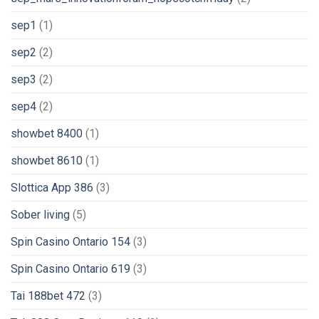
sep1
(1)
sep2
(2)
sep3
(2)
sep4
(2)
showbet 8400
(1)
showbet 8610
(1)
Slottica App 386
(3)
Sober living
(5)
Spin Casino Ontario 154
(3)
Spin Casino Ontario 619
(3)
Tai 188bet 472
(3)