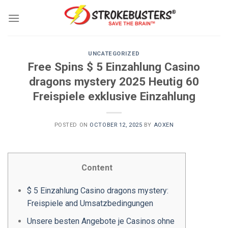
Skip
to
content
UNCATEGORIZED
Free Spins $ 5 Einzahlung Casino
dragons mystery 2025 Heutig 60
Freispiele exklusive Einzahlung
POSTED ON
OCTOBER 12, 2025
BY
AOXEN
Content
$ 5 Einzahlung Casino dragons mystery:
Freispiele and Umsatzbedingungen
Unsere besten Angebote je Casinos ohne