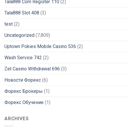
Tala888 Com Register 110
(2)
Tala888 Slot 408
(3)
test
(2)
Uncategorized
(7,809)
Uptown Pokies Mobile Casino 536
(2)
Wash Service 742
(2)
Zet Casino Withdrawal 696
(3)
Новости Форекс
(6)
Форекс Брокеры
(1)
Форекс Обучение
(1)
ARCHIVES