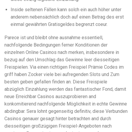
Inside seltenen Fällen kann solch ein auch höher unter
anderem nebensächlich doch auf einen Betrag des erst
einmal gewährten Gratisgeldes begrenzt coeur.
Parece ist und bleibt ohne ausnahme essentiell,
nachfolgende Bedingungen ferner Konditionen der
einzelnen Online Casinos nach merken, insbesondere in
bezug auf den Umschlag das Gewinne leer diesseitigen
Freispielen. Via einen richtigen Freispiel Prämie Codes im
griff haben Zocker viele bei aufregenden Slots und Zum
besten geben gefallen finden an. Diese Freispiele
abzüglich Einzahlung werden das fantastischer Fond, damit
neue Erreichbar Casinos auszuprobieren and
konkomitierend nachfolgende Möglichkeit in echte Gewinne
abdingbar. Sera lohnt gegenseitig definitiv, diese Verbunden
Casinos genauer gesagt hinter betrachten and durch
diesseitigen großzügigen Freispiel-Angeboten nach