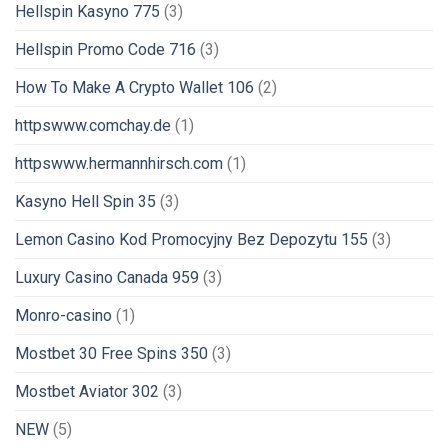
Hellspin Kasyno 775
(3)
Hellspin Promo Code 716
(3)
How To Make A Crypto Wallet 106
(2)
httpswww.comchay.de
(1)
httpswww.hermannhirsch.com
(1)
Kasyno Hell Spin 35
(3)
Lemon Casino Kod Promocyjny Bez Depozytu 155
(3)
Luxury Casino Canada 959
(3)
Monro-casino
(1)
Mostbet 30 Free Spins 350
(3)
Mostbet Aviator 302
(3)
NEW
(5)