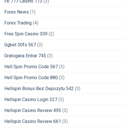
Fb 777 Casino 173
(3)
Forex News
(1)
Forex Trading
(4)
Free Spin Casino 309
(2)
Ggbet 50fs 567
(3)
Gratogana Entrar 745
(3)
Hell Spin Promo Code 567
(3)
Hell Spin Promo Code 880
(3)
Hellspin Bonus Bez Depozytu 542
(3)
Hellspin Casino Login 327
(3)
Hellspin Casino Review 495
(3)
Hellspin Casino Review 661
(3)