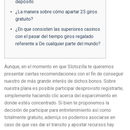
depósito
¿La manera sobre cómo apartar 25 giros
gratuito?
¿En que consisten las superiores casinos
con el pasar del tiempo giros regalado
referente a De cualquier parte del mundo?
Aunque, en el momento en que Slotozilla te queremos
presentar ciertas recomendaciones con el fin de conseguir
nuestro de más grande interés de dichos bonos. Sobre
nuestra plana es posible participar desprovisto registrarte,
simplemente haciendo clic acerca del esparcimiento en
donde estés concentrado.
Si bien te proponemos la
decisión de participar para entretenimiento así­ como
totalmente gratuito, ademí¡s os podemos asociarse en
caso de que vas dar el transito y apostar recursos hay