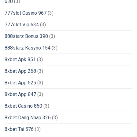
630
(3)
777slot Casino 967
(3)
777slot Vip 634
(3)
888starz Bonus 390
(3)
888starz Kasyno 154
(3)
8xbet Apk 851
(3)
8xbet App 268
(3)
8xbet App 525
(3)
8xbet App 847
(3)
8xbet Casino 850
(3)
8xbet Dang Nhap 326
(3)
8xbet Tai 576
(3)