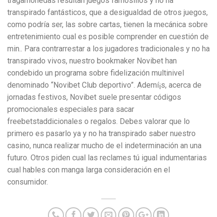
tragamonedas resultan juegos famosillos y no ha
transpirado fantásticos, que a desigualdad de otros juegos,
como podrí­a ser, las sobre cartas, tienen la mecánica sobre
entretenimiento cual es posible comprender en cuestión de
min.. Para contrarrestar a los jugadores tradicionales y no ha
transpirado vivos, nuestro bookmaker Novibet han
condebido un programa sobre fidelización multinivel
denominado “Novibet Club deportivo”. Ademí¡s, acerca de
jornadas festivos, Novibet suele presentar códigos
promocionales especiales para sacar
freebetstaddicionales o regalos. Debes valorar que lo
primero es pasarlo ya y no ha transpirado saber nuestro
casino, nunca realizar mucho de el indeterminación an una
futuro. Otros piden cual las reclames tú igual indumentarias
cual hables con manga larga consideración en el
consumidor.