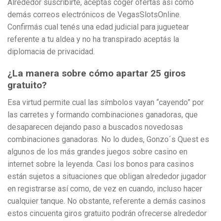
Alrededor suscribirte, aceptás coger ofertas así­ como
demás correos electrónicos de VegasSlotsOnline.
Confirmás cual tenés una edad judicial para juguetear
referente a tu aldea y no ha transpirado aceptás la
diplomacia de privacidad.
¿La manera sobre cómo apartar 25 giros
gratuito?
Esa virtud permite cual las símbolos vayan “cayendo” por
las carretes y formando combinaciones ganadoras, que
desaparecen dejando paso a buscados novedosas
combinaciones ganadoras. No lo dudes, Gonzo´s Quest es
algunos de los más grandes juegos sobre casino en
internet sobre la leyenda. Casi los bonos para casinos
están sujetos a situaciones que obligan alrededor jugador
en registrarse así­ como, de vez en cuando, incluso hacer
cualquier tanque. No obstante, referente a demás casinos
estos cincuenta giros gratuito podrán ofrecerse alrededor