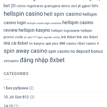
bet 20
cómo registrarse gratogana
demo slot jili
ggbet 50fs
hellspin casino
hell spin casino
hellspin
hellspin casino
casino login
hellspin casino login australia
review
hellspin kasyno
hellspin logowanie
hellspin
promo code
link 8xbet
link vào 8xbet
jili slot 777 login register online
nhà cái 8xbet
nv kasyno apk
piso 888 casino
rtbet casino it
spin away casino
spin casino no deposit bonus
đăng nhập 8xbet
zetcasino
CATEGORIES
! Без рубрики
(2)
10 Jili Slot 812
(3)
14.10
(1)