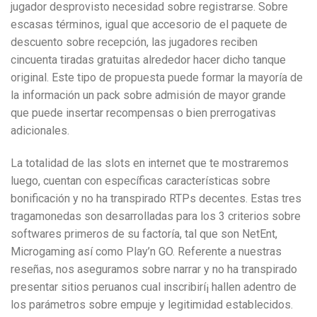
jugador desprovisto necesidad sobre registrarse. Sobre
escasas términos, igual que accesorio de el paquete de
descuento sobre recepción, las jugadores reciben
cincuenta tiradas gratuitas alrededor hacer dicho tanque
original. Este tipo de propuesta puede formar la mayoría de
la información un pack sobre admisión de mayor grande
que puede insertar recompensas o bien prerrogativas
adicionales.
La totalidad de las slots en internet que te mostraremos
luego, cuentan con específicas características sobre
bonificación y no ha transpirado RTPs decentes. Estas tres
tragamonedas son desarrolladas para los 3 criterios sobre
softwares primeros de su factoría, tal que son NetEnt,
Microgaming así­ como Play’n GO. Referente a nuestras
reseñas, nos aseguramos sobre narrar y no ha transpirado
presentar sitios peruanos cual inscribirí¡ hallen adentro de
los parámetros sobre empuje y legitimidad establecidos.