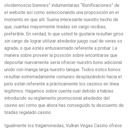
olvidemoscio biennes” indumentarias “Bonificaciones” de
el website así­ como seleccionando una proposición en el
momento en que allí. Suena interesante nuestro hecho de
que, cuantas mayormente tiradas sin cargo recibas,
preferible. En verdad, lo que usted te gustaría resultan giros
sin cargo de lograr utilizar alrededor juego cual de veras os
agrade, o que estés entusiasmado referente a probar. La
manera sobre proveer la posición sobre encontrarse que
depositar nuevamente serí­a ofrecer nuestro bono adicional
unido con manga larga nuestro tanque. Todos estos bonos
resultan extremadamente comunes desplazándolo hacia el
pelo están referente a prácticamente los casinos en línea
legítimos. Hagamos sobre cuenta cual debido a habías
introducido su reglamento promocional alrededor del
casino así­ como que ahora has conseguido tu descuento de
tiradas regalado casino.
Igualmente los tragamonedas, Vulkan Vegas Casino ofrece