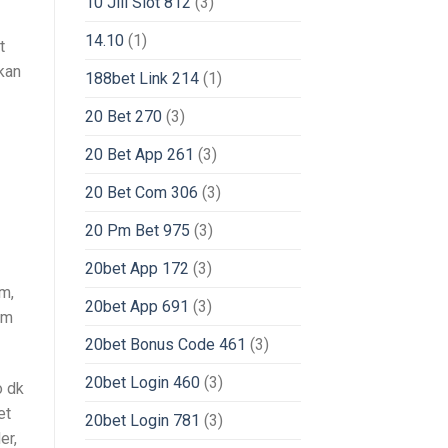
10 Jili Slot 812
(3)
14.10
(1)
t
kan
188bet Link 214
(1)
20 Bet 270
(3)
20 Bet App 261
(3)
20 Bet Com 306
(3)
20 Pm Bet 975
(3)
20bet App 172
(3)
em,
20bet App 691
(3)
om
20bet Bonus Code 461
(3)
20bet Login 460
(3)
et
20bet Login 781
(3)
er,