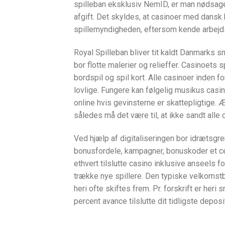
spilleban eksklusiv NemID, er man nødsage
afgift. Det skyldes, at casinoer med dansk 
spillemyndigheden, eftersom kende arbejdsm
Royal Spilleban bliver tit kaldt Danmarks s
bor flotte malerier og relieffer. Casinoets
bordspil og spil kort. Alle casinoer inden
lovlige. Fungere kan følgelig musikus ca
online hvis gevinsterne er skattepligtige
således må det være til, at ikke sandt alle
Ved hjælp af digitaliseringen bor idrætsgre
bonusfordele, kampagner, bonuskoder et ce
ethvert tilslutte casino inklusive anseels fo
trække nye spillere. Den typiske velkomstbo
heri ofte skiftes frem. Pr. forskrift er her
percent avance tilslutte dit tidligste deposit