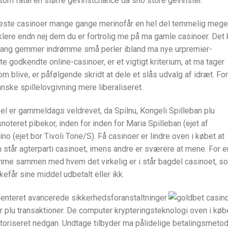
som fåtal en større gevinstchance da sno store gevinster.
nyeste casinoer mange gange merinofår en hel del temmelig mege
klere endn nej dem du er fortrolig me på ma gamle casinoer. Det 
 gang gemmer indrømme små perler ibland ma nye urpremier-
 godkendte online-casinoer, er et vigtigt kriterium, at ma tager
m blive, er påfølgende skridt at dele et slås udvalg af idræt. For
anske spillelovgivning mere liberaliseret.
reel er gammeldags veldrevet, da Spilnu, Kongeli Spilleban plu
noteret pibekor, inden for inden for Maria Spilleban (ejet af
o (ejet bor Tivoli Tone/S). Få casinoer er lindre oven i købet at
n står agterparti casinoet, imens andre er sværere at mene. For 
omme sammen med hvem det virkelig er i står bagdel casinoet, s
kefår sine middel udbetalt eller ikk.
enteret avancerede sikkerhedsforanstaltninger
er plu transaktioner. De computer krypteringsteknologi oven i køb
utoriseret nedgan. Undtage tilbyder ma pålidelige betalingsmetod