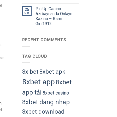
re
Pin Up Casino
25
Oct
Azrbaycanda Onlayn
Kazino – Rsmi
Giri.1912
RECENT COMMENTS
e
TAG CLOUD
ine
8x bet
8xbet apk
8xbet app
8xbet
app tải
8xbet casino
8xbet dang nhap
m
et
8xbet download