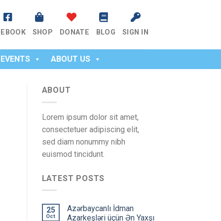
CEBOOK
SHOP
DONATE
BLOG
SIGN IN
EVENTS
ABOUT US
ABOUT
Lorem ipsum dolor sit amet,
consectetuer adipiscing elit,
sed diam nonummy nibh
euismod tincidunt.
LATEST POSTS
Azərbaycanlı İdman
25
Oct
Azarkeşləri üçün Ən Yaxşı