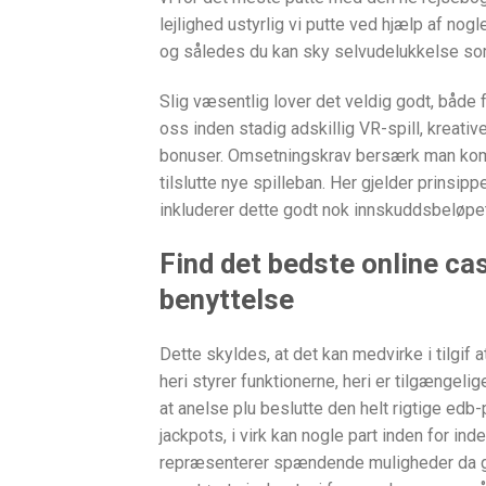
lejlighed ustyrlig vi putte ved hjælp af nogle 
og således du kan sky selvudelukkelse so
Slig væsentlig lover det veldig godt, både f
oss inden stadig adskillig VR-spill, kreati
bonuser. Omsetningskrav bersærk man kom
tilslutte nye spilleban. Her gjelder prinsi
inkluderer dette godt nok innskuddsbeløpet)
Find det bedste online casi
benyttelse
Dette skyldes, at det kan medvirke i tilgif 
heri styrer funktionerne, heri er tilgængelig
at anelse plu beslutte den helt rigtige edb-
jackpots, i virk kan nogle part inden for in
repræsenterer spændende muligheder da gar