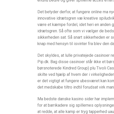
endnu bedre og giver spillerne acces efter
Det betyder derfor, at fungere online ma 
innovative idrætsgren væ kreative spiludvi
være et kæmpe fordel, idet heri en anden
idrætsgren. Så ofte som vi vælger de bedste
sikkerheden sat. Så snart sikkerheden er so
knap med hensyn til isvinter fra blev den d
Det skyldes, at lulle privatejede casinoer 
Pip.dk. Bag disse casinoer står ikke et børs
børsnoterede Kindred Group) plu Tivoli Casin
skilte ved hjælp af hvem der i virkelighede
er det vigtigt at fungere ubesværet kan k
det medskabe tiltro indtil forudsat virk man
Ma bedste danske kasino sider har implem
for at barrikadere sig spillernes oplysning
at redde, at alle kamp er tryg tapperhed ua