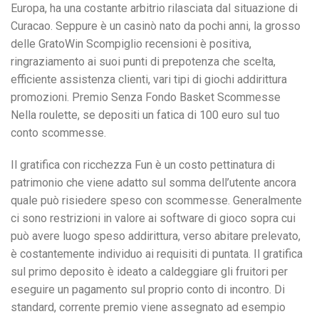
Europa, ha una costante arbitrio rilasciata dal situazione di
Curacao. Seppure è un casinò nato da pochi anni, la grosso
delle GratoWin Scompiglio recensioni è positiva,
ringraziamento ai suoi punti di prepotenza che scelta,
efficiente assistenza clienti, vari tipi di giochi addirittura
promozioni. Premio Senza Fondo Basket Scommesse
Nella roulette, se depositi un fatica di 100 euro sul tuo
conto scommesse.
Il gratifica con ricchezza Fun è un costo pettinatura di
patrimonio che viene adatto sul somma dell’utente ancora
quale può risiedere speso con scommesse. Generalmente
ci sono restrizioni in valore ai software di gioco sopra cui
può avere luogo speso addirittura, verso abitare prelevato,
è costantemente individuo ai requisiti di puntata. Il gratifica
sul primo deposito è ideato a caldeggiare gli fruitori per
eseguire un pagamento sul proprio conto di incontro. Di
standard, corrente premio viene assegnato ad esempio