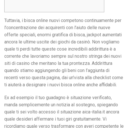
Tuttavia, i bisca online nuovi competono continuamente per
l’concentrazione dei acquirenti con l’aiuto delle nuove
offerte speciali, enormi gratifica di bisca, jackpot aumentati
ancora le ultime uscite dei giochi da casinò. Non vogliamo
quale ti perdi tutte queste cose incredibili addirittura è a
corrente che lavoriamo sempre sul nostro stringa dei nuovi
siti di casino che meritano la tua prontezza.
Addirittura
quando stiamo aggiungendo gli beni con l’aggiunta di
recenti verso questa pagina, dai un’vista alla checklist come
ti aiuterà a designare i nuovi bisca online anche affidabili.
Ex ad esempio il tuo guadagno è situazione verificato,
manda semplicemente un notizia al sostegno, spiegando
quale ti sei volto accesso il situazione aica-italia.it ancora
quale desideri affermare i tuoi giri gratuitamente. Vi
ricordiamo quale verso trasformare con averi competente le