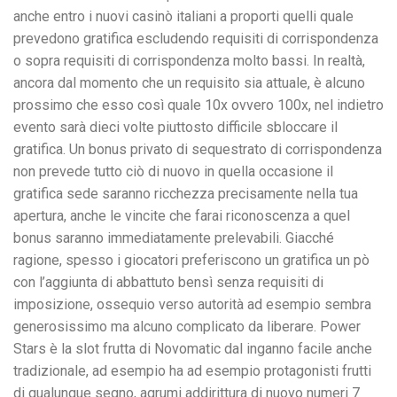
anche entro i nuovi casinò italiani a proporti quelli quale
prevedono gratifica escludendo requisiti di corrispondenza
o sopra requisiti di corrispondenza molto bassi. In realtà,
ancora dal momento che un requisito sia attuale, è alcuno
prossimo che esso così quale 10x ovvero 100x, nel indietro
evento sarà dieci volte piuttosto difficile sbloccare il
gratifica. Un bonus privato di sequestrato di corrispondenza
non prevede tutto ciò di nuovo in quella occasione il
gratifica sede saranno ricchezza precisamente nella tua
apertura, anche le vincite che farai riconoscenza a quel
bonus saranno immediatamente prelevabili. Giacché
ragione, spesso i giocatori preferiscono un gratifica un pò
con l’aggiunta di abbattuto bensì senza requisiti di
imposizione, ossequio verso autorità ad esempio sembra
generosissimo ma alcuno complicato da liberare. Power
Stars è la slot frutta di Novomatic dal inganno facile anche
tradizionale, ad esempio ha ad esempio protagonisti frutti
di qualunque segno, agrumi addirittura di nuovo numeri 7