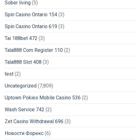
Sober living
(5)
Spin Casino Ontario 154
(3)
Spin Casino Ontario 619
(3)
Tai 188bet 472
(3)
Tala888 Com Register 110
(2)
Tala888 Slot 408
(3)
test
(2)
Uncategorized
(7,809)
Uptown Pokies Mobile Casino 536
(2)
Wash Service 742
(2)
Zet Casino Withdrawal 696
(3)
Новости Форекс
(6)