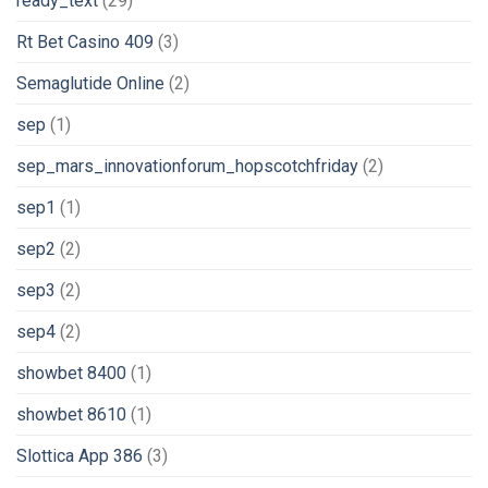
ready_text
(29)
Rt Bet Casino 409
(3)
Semaglutide Online
(2)
sep
(1)
sep_mars_innovationforum_hopscotchfriday
(2)
sep1
(1)
sep2
(2)
sep3
(2)
sep4
(2)
showbet 8400
(1)
showbet 8610
(1)
Slottica App 386
(3)