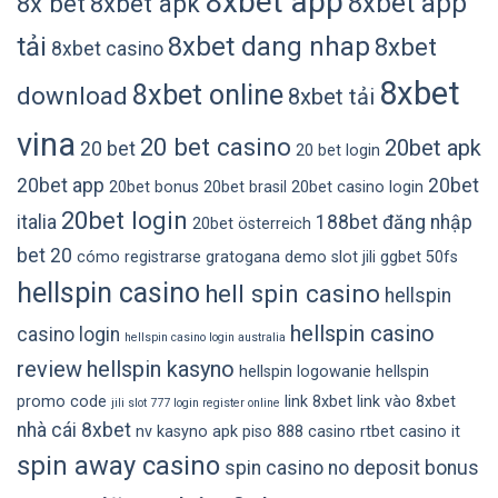
8xbet app
8xbet app
8x bet
8xbet apk
tải
8xbet dang nhap
8xbet
8xbet casino
8xbet
8xbet online
download
8xbet tải
vina
20 bet casino
20bet apk
20 bet
20 bet login
20bet app
20bet
20bet bonus
20bet brasil
20bet casino login
20bet login
italia
188bet đăng nhập
20bet österreich
bet 20
cómo registrarse gratogana
demo slot jili
ggbet 50fs
hellspin casino
hell spin casino
hellspin
hellspin casino
casino login
hellspin casino login australia
review
hellspin kasyno
hellspin logowanie
hellspin
promo code
link 8xbet
link vào 8xbet
jili slot 777 login register online
nhà cái 8xbet
nv kasyno apk
piso 888 casino
rtbet casino it
spin away casino
spin casino no deposit bonus