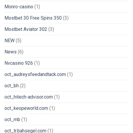
Monro-casino
(1)
Mostbet 30 Free Spins 350
(3)
Mostbet Aviator 302
(3)
NEW
(5)
News
(6)
Nvcasino 926
(1)
oct_audreysfeedandtack.com
(1)
oct_bh
(2)
oct_hitech-advisor.com
(1)
oct_keopeworld.com
(1)
oct_mb
(1)
oct_tr.bahsegel.com
(1)