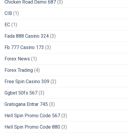
Chicken Road Demo 687
(3)
CIB
(1)
EC
(1)
Fada 888 Casino 324
(3)
Fb 777 Casino 173
(3)
Forex News
(1)
Forex Trading
(4)
Free Spin Casino 309
(2)
Ggbet 50fs 567
(3)
Gratogana Entrar 745
(3)
Hell Spin Promo Code 567
(3)
Hell Spin Promo Code 880
(3)