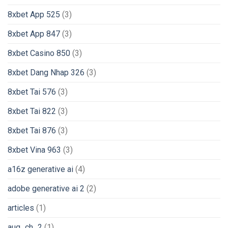
8xbet App 525
(3)
8xbet App 847
(3)
8xbet Casino 850
(3)
8xbet Dang Nhap 326
(3)
8xbet Tai 576
(3)
8xbet Tai 822
(3)
8xbet Tai 876
(3)
8xbet Vina 963
(3)
a16z generative ai
(4)
adobe generative ai 2
(2)
articles
(1)
aug_ch_2
(1)