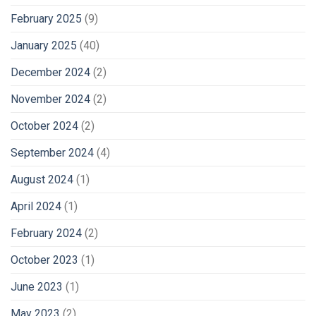
February 2025
(9)
January 2025
(40)
December 2024
(2)
November 2024
(2)
October 2024
(2)
September 2024
(4)
August 2024
(1)
April 2024
(1)
February 2024
(2)
October 2023
(1)
June 2023
(1)
May 2023
(2)