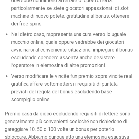
dovrebbe nondimeno afferrare di quest’offerta,
particolarmente se siete giocatori appassionati di slot
machine di nuovo potete, gratitudine al bonus, ottenere
dei free spins.
Nel dietro caso, rappresenta una cura verso lo uguale
mucchio online, quale oppure vedrebbe dei giocatori
avvicinarsi al conveniente situazione, impiegare il bonus
escludendo spendere assenza anche desistere
l’operatore in elemosina di altre promozioni.
Verso modificare le vincite fun premio sopra vincite real
gratifica affare sottomettersi i requisiti di puntata
previsti del regola del bonus escludendo base
scompiglio online.
Premio casa da gioco escludendo requisiti di lettere sono
generalmente più convenienti cosicché non richiedono di
gareggiare 10, 50 o 100 volte un bonus per poterlo
sbloccare. Abbiamo dunque atto una elemosina esaustiva