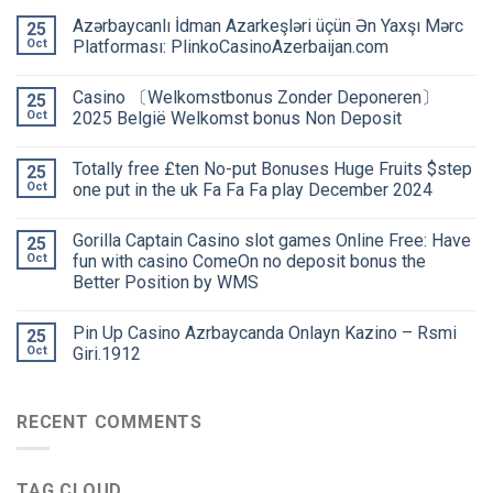
Azərbaycanlı İdman Azarkeşləri üçün Ən Yaxşı Mərc
25
Oct
Platforması: PlinkoCasinoAzerbaijan.com
Сasino 〔Welkomstbonus Zonder Deponeren〕
25
Oct
2025 België Welkomst bonus Non Deposit
Totally free £ten No-put Bonuses Huge Fruits $step
25
Oct
one put in the uk Fa Fa Fa play December 2024
Gorilla Captain Casino slot games Online Free: Have
25
Oct
fun with casino ComeOn no deposit bonus the
Better Position by WMS
Pin Up Casino Azrbaycanda Onlayn Kazino – Rsmi
25
Oct
Giri.1912
RECENT COMMENTS
TAG CLOUD