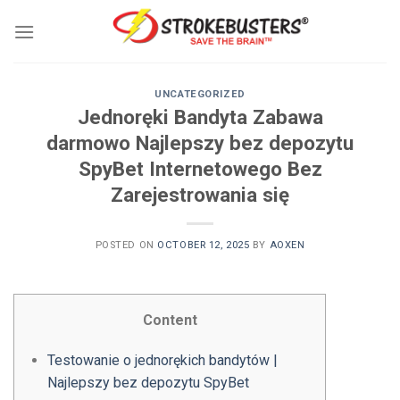
Skip
to
content
UNCATEGORIZED
Jednoręki Bandyta Zabawa
darmowo Najlepszy bez depozytu
SpyBet Internetowego Bez
Zarejestrowania się
POSTED ON
OCTOBER 12, 2025
BY
AOXEN
Content
Testowanie o jednorękich bandytów |
Najlepszy bez depozytu SpyBet