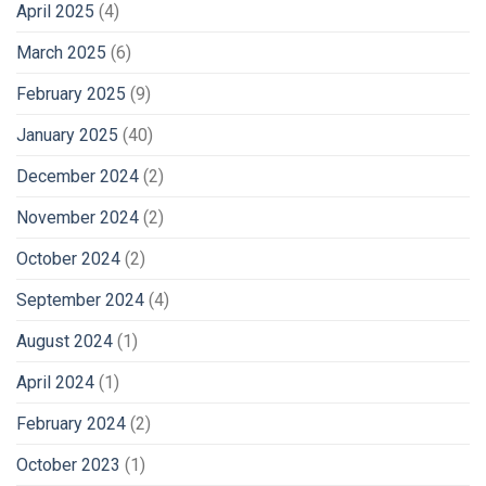
April 2025
(4)
March 2025
(6)
February 2025
(9)
January 2025
(40)
December 2024
(2)
November 2024
(2)
October 2024
(2)
September 2024
(4)
August 2024
(1)
April 2024
(1)
February 2024
(2)
October 2023
(1)