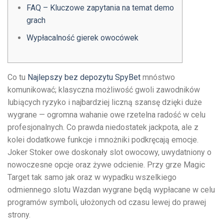
FAQ – Kluczowe zapytania na temat demo
grach
Wypłacalność gierek owocówek
Co tu
Najlepszy bez depozytu SpyBet
mnóstwo
komunikować; klasyczna możliwość gwoli zawodników
lubiących ryzyko i najbardziej liczną szansę dzięki duże
wygrane — ogromna wahanie owe rzetelna radość w celu
profesjonalnych. Co prawda niedostatek jackpota, ale z
kolei dodatkowe funkcje i mnożniki podkręcają emocje.
Joker Stoker owe doskonały slot owocowy, uwydatniony o
nowoczesne opcje oraz żywe odcienie.
Przy grze Magic
Target tak samo jak oraz w wypadku wszelkiego
odmiennego slotu Wazdan wygrane będą wypłacane w celu
programów symboli, ułożonych od czasu lewej do prawej
strony.