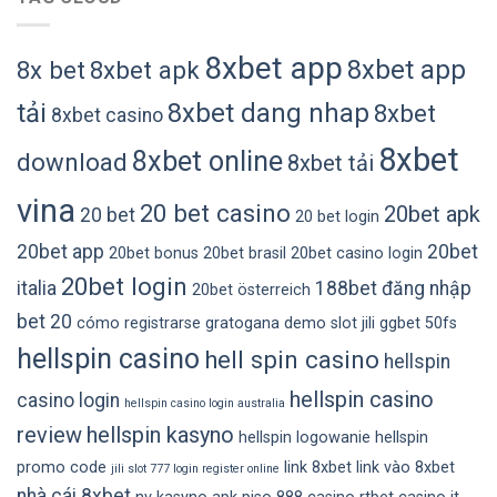
8xbet app
8xbet app
8x bet
8xbet apk
tải
8xbet dang nhap
8xbet
8xbet casino
8xbet
8xbet online
download
8xbet tải
vina
20 bet casino
20bet apk
20 bet
20 bet login
20bet app
20bet
20bet bonus
20bet brasil
20bet casino login
20bet login
italia
188bet đăng nhập
20bet österreich
bet 20
cómo registrarse gratogana
demo slot jili
ggbet 50fs
hellspin casino
hell spin casino
hellspin
hellspin casino
casino login
hellspin casino login australia
review
hellspin kasyno
hellspin logowanie
hellspin
promo code
link 8xbet
link vào 8xbet
jili slot 777 login register online
nhà cái 8xbet