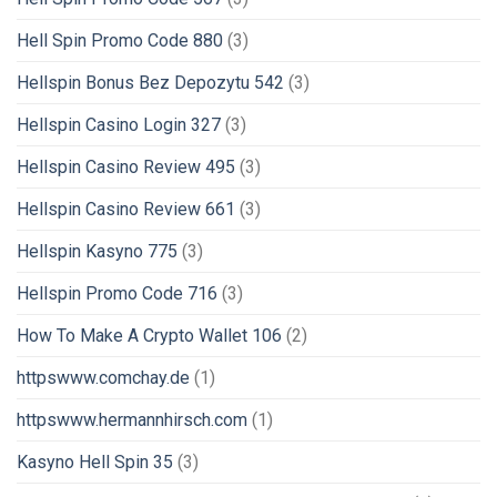
Hell Spin Promo Code 880
(3)
Hellspin Bonus Bez Depozytu 542
(3)
Hellspin Casino Login 327
(3)
Hellspin Casino Review 495
(3)
Hellspin Casino Review 661
(3)
Hellspin Kasyno 775
(3)
Hellspin Promo Code 716
(3)
How To Make A Crypto Wallet 106
(2)
httpswww.comchay.de
(1)
httpswww.hermannhirsch.com
(1)
Kasyno Hell Spin 35
(3)