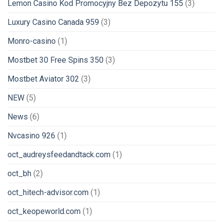
Lemon Casino Kod Promocyjny Bez Depozytu 155
(3)
Luxury Casino Canada 959
(3)
Monro-casino
(1)
Mostbet 30 Free Spins 350
(3)
Mostbet Aviator 302
(3)
NEW
(5)
News
(6)
Nvcasino 926
(1)
oct_audreysfeedandtack.com
(1)
oct_bh
(2)
oct_hitech-advisor.com
(1)
oct_keopeworld.com
(1)