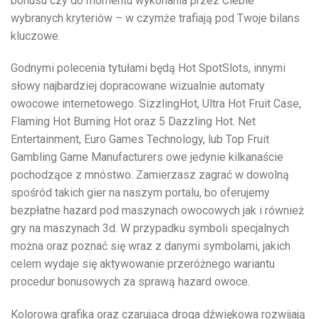
bonusu czy do momentu wykonania przez Ciebie
wybranych kryteriów – w czymże trafiają pod Twoje bilans
kluczowe.
Godnymi polecenia tytułami będą Hot SpotSlots, innymi
słowy najbardziej dopracowane wizualnie automaty
owocowe internetowego. SizzlingHot, Ultra Hot Fruit Case,
Flaming Hot Burning Hot oraz 5 Dazzling Hot. Net
Entertainment, Euro Games Technology, lub Top Fruit
Gambling Game Manufacturers owe jedynie kilkanaście
pochodzące z mnóstwo. Zamierzasz zagrać w dowolną
spośród takich gier na naszym portalu, bo oferujemy
bezpłatne hazard pod maszynach owocowych jak i również
gry na maszynach 3d. W przypadku symboli specjalnych
można oraz poznać się wraz z danymi symbolami, jakich
celem wydaje się aktywowanie przeróżnego wariantu
procedur bonusowych za sprawą hazard owoce.
Kolorowa grafika oraz czarująca droga dźwiękowa rozwijają