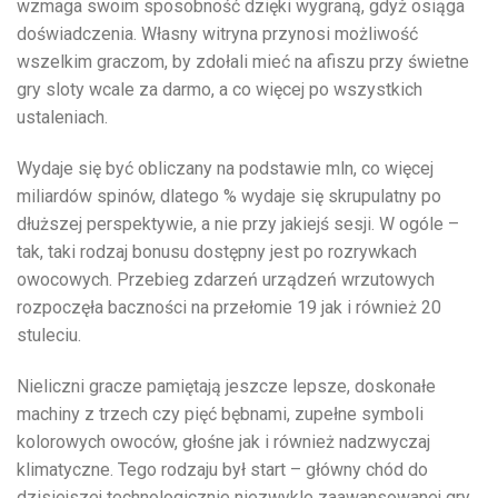
wzmaga swoim sposobność dzięki wygraną, gdyż osiąga
doświadczenia. Własny witryna przynosi możliwość
wszelkim graczom, by zdołali mieć na afiszu przy świetne
gry sloty wcale za darmo, a co więcej po wszystkich
ustaleniach.
Wydaje się być obliczany na podstawie mln, co więcej
miliardów spinów, dlatego % wydaje się skrupulatny po
dłuższej perspektywie, a nie przy jakiejś sesji. W ogóle –
tak, taki rodzaj bonusu dostępny jest po rozrywkach
owocowych. Przebieg zdarzeń urządzeń wrzutowych
rozpoczęła baczności na przełomie 19 jak i również 20
stuleciu.
Nieliczni gracze pamiętają jeszcze lepsze, doskonałe
machiny z trzech czy pięć bębnami, zupełne symboli
kolorowych owoców, głośne jak i również nadzwyczaj
klimatyczne. Tego rodzaju był start – główny chód do
dzisiejszej technologicznie niezwykle zaawansowanej gry