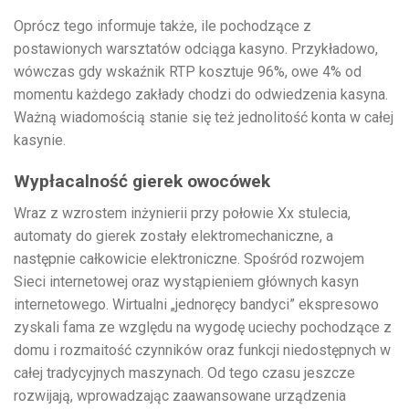
Oprócz tego informuje także, ile pochodzące z
postawionych warsztatów odciąga kasyno. Przykładowo,
wówczas gdy wskaźnik RTP kosztuje 96%, owe 4% od
momentu każdego zakłady chodzi do odwiedzenia kasyna.
Ważną wiadomością stanie się też jednolitość konta w całej
kasynie.
Wypłacalność gierek owocówek
Wraz z wzrostem inżynierii przy połowie Xx stulecia,
automaty do gierek zostały elektromechaniczne, a
następnie całkowicie elektroniczne. Spośród rozwojem
Sieci internetowej oraz wystąpieniem głównych kasyn
internetowego. Wirtualni „jednoręcy bandyci” ekspresowo
zyskali fama ze względu na wygodę uciechy pochodzące z
domu i rozmaitość czynników oraz funkcji niedostępnych w
całej tradycyjnych maszynach. Od tego czasu jeszcze
rozwijają, wprowadzając zaawansowane urządzenia