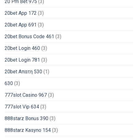
20 Pm Bet 975
(3)
20bet App 172
(3)
20bet App 691
(3)
20bet Bonus Code 461
(3)
20bet Login 460
(3)
20bet Login 781
(3)
20bet Απατη 530
(1)
630
(3)
777slot Casino 967
(3)
777slot Vip 634
(3)
888starz Bonus 390
(3)
888starz Kasyno 154
(3)