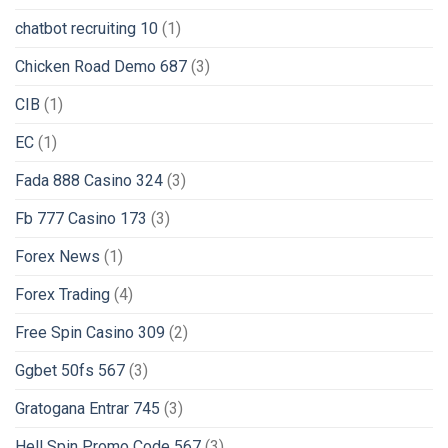
chatbot recruiting 10
(1)
Chicken Road Demo 687
(3)
CIB
(1)
EC
(1)
Fada 888 Casino 324
(3)
Fb 777 Casino 173
(3)
Forex News
(1)
Forex Trading
(4)
Free Spin Casino 309
(2)
Ggbet 50fs 567
(3)
Gratogana Entrar 745
(3)
Hell Spin Promo Code 567
(3)