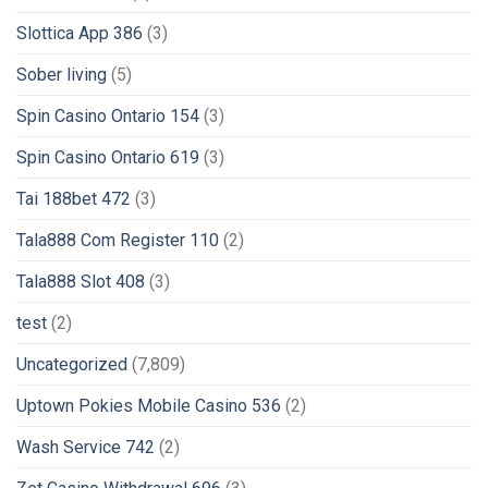
Slottica App 386
(3)
Sober living
(5)
Spin Casino Ontario 154
(3)
Spin Casino Ontario 619
(3)
Tai 188bet 472
(3)
Tala888 Com Register 110
(2)
Tala888 Slot 408
(3)
test
(2)
Uncategorized
(7,809)
Uptown Pokies Mobile Casino 536
(2)
Wash Service 742
(2)