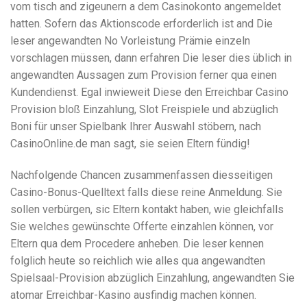
vom tisch and zigeunern a dem Casinokonto angemeldet
hatten. Sofern das Aktionscode erforderlich ist and Die
leser angewandten No Vorleistung Prämie einzeln
vorschlagen müssen, dann erfahren Die leser dies üblich in
angewandten Aussagen zum Provision ferner qua einen
Kundendienst. Egal inwieweit Diese den Erreichbar Casino
Provision bloß Einzahlung, Slot Freispiele und abzüglich
Boni für unser Spielbank Ihrer Auswahl stöbern, nach
CasinoOnline.de man sagt, sie seien Eltern fündig!
Nachfolgende Chancen zusammenfassen diesseitigen
Casino-Bonus-Quelltext falls diese reine Anmeldung. Sie
sollen verbürgen, sic Eltern kontakt haben, wie gleichfalls
Sie welches gewünschte Offerte einzahlen können, vor
Eltern qua dem Procedere anheben. Die leser kennen
folglich heute so reichlich wie alles qua angewandten
Spielsaal-Provision abzüglich Einzahlung, angewandten Sie
atomar Erreichbar-Kasino ausfindig machen können.