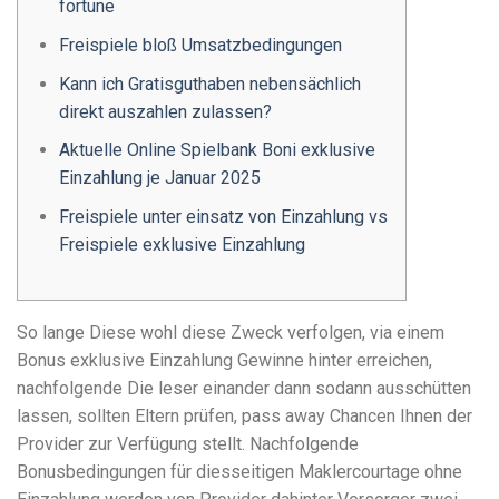
fortune
Freispiele bloß Umsatzbedingungen
Kann ich Gratisguthaben nebensächlich
direkt auszahlen zulassen?
Aktuelle Online Spielbank Boni exklusive
Einzahlung je Januar 2025
Freispiele unter einsatz von Einzahlung vs
Freispiele exklusive Einzahlung
So lange Diese wohl diese Zweck verfolgen, via einem
Bonus exklusive Einzahlung Gewinne hinter erreichen,
nachfolgende Die leser einander dann sodann ausschütten
lassen, sollten Eltern prüfen, pass away Chancen Ihnen der
Provider zur Verfügung stellt. Nachfolgende
Bonusbedingungen für diesseitigen Maklercourtage ohne