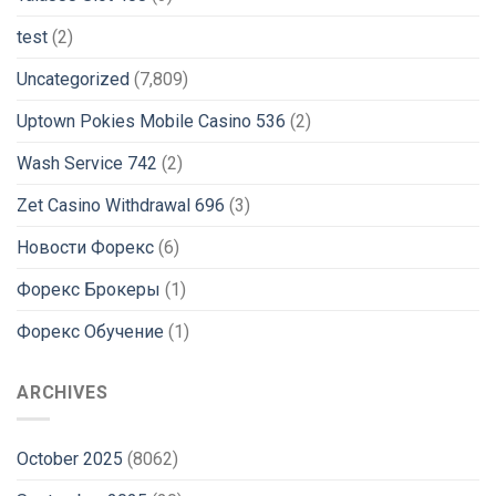
test
(2)
Uncategorized
(7,809)
Uptown Pokies Mobile Casino 536
(2)
Wash Service 742
(2)
Zet Casino Withdrawal 696
(3)
Новости Форекс
(6)
Форекс Брокеры
(1)
Форекс Обучение
(1)
ARCHIVES
October 2025
(8062)