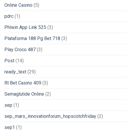
Online Casino
(5)
pdrc
(1)
Phlwin App Link 525
(3)
Plataforma 188 Pg Bet 718
(3)
Play Croco 487
(3)
Post
(14)
ready_text
(29)
Rt Bet Casino 409
(3)
Semaglutide Online
(2)
sep
(1)
sep_mars_innovationforum_hopscotchfriday
(2)
sep1
(1)