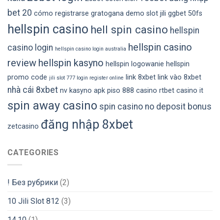
bet 20
cómo registrarse gratogana
demo slot jili
ggbet 50fs
hellspin casino
hell spin casino
hellspin
hellspin casino
casino login
hellspin casino login australia
review
hellspin kasyno
hellspin logowanie
hellspin
promo code
link 8xbet
link vào 8xbet
jili slot 777 login register online
nhà cái 8xbet
nv kasyno apk
piso 888 casino
rtbet casino it
spin away casino
spin casino no deposit bonus
đăng nhập 8xbet
zetcasino
CATEGORIES
! Без рубрики
(2)
10 Jili Slot 812
(3)
14.10
(1)