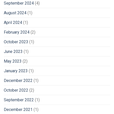
September 2024
(4)
August 2024
(1)
April 2024
(1)
February 2024
(2)
October 2023
(1)
June 2023
(1)
May 2023
(2)
January 2023
(1)
December 2022
(1)
October 2022
(2)
September 2022
(1)
December 2021
(1)