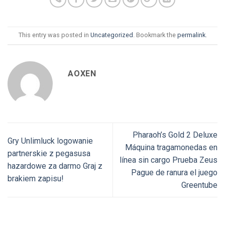
This entry was posted in
Uncategorized
. Bookmark the
permalink
.
AOXEN
Pharaoh’s Gold 2 Deluxe
Gry Unlimluck logowanie
Máquina tragamonedas en
partnerskie z pegasusa
línea sin cargo Prueba Zeus
hazardowe za darmo Graj z
Pague de ranura el juego
brakiem zapisu!
Greentube