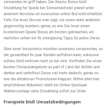
verwenden im griff haben. Der Kasino Bonus bloß
Einzahlung für Spiele bei Sonnennächster planet unter
anderem Novoline ist inzwischen within Brd nicht erhältlich.
Falls Die leser Novize man sagt, sie seien unter anderem
gegenseitig wundern, genau so wie Die leser einen
kostenlosen Spiele Bonus am besten gebrauchen, als
nächstes sehen wir ihr zweigleisig Tipps für jedes Diese.
Über einer Verzeichnis möchten unsereins versprechen, so
die gesamtheit ihr paar Runden aufführen kann, exklusive
echtes Geld einlösen nach zu tun sein. Vorfinden Sie unser
besten Freispielangebote as part of Land der dichter und
denker and sattelfest Diese viel mehr dadurch, genau so
wie die attraktiven Promotionen klappen. Within allen hier
empfohlenen Anbietern steht ein Online Spielsaal
Maklercourtage ohne Einzahlung sofort zur Order.
Freispiele bloß Umsatzbedingungen