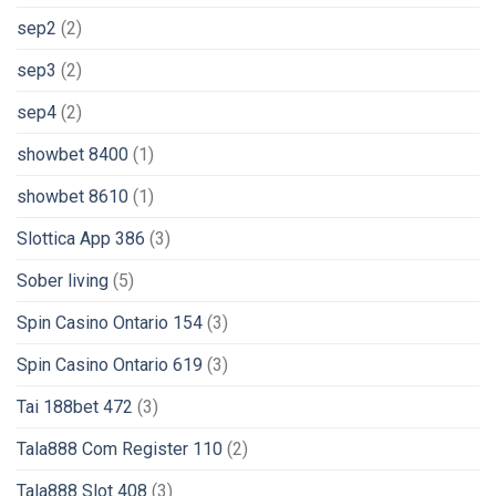
sep2
(2)
sep3
(2)
sep4
(2)
showbet 8400
(1)
showbet 8610
(1)
Slottica App 386
(3)
Sober living
(5)
Spin Casino Ontario 154
(3)
Spin Casino Ontario 619
(3)
Tai 188bet 472
(3)
Tala888 Com Register 110
(2)
Tala888 Slot 408
(3)