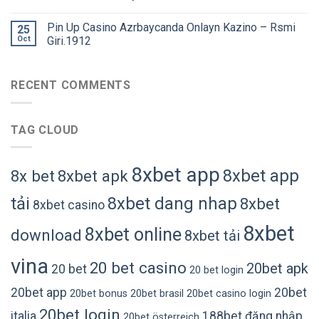
Pin Up Casino Azrbaycanda Onlayn Kazino – Rsmi
25
Oct
Giri.1912
RECENT COMMENTS
TAG CLOUD
8xbet app
8xbet app
8x bet
8xbet apk
tải
8xbet dang nhap
8xbet
8xbet casino
8xbet
8xbet online
download
8xbet tải
vina
20 bet casino
20bet apk
20 bet
20 bet login
20bet app
20bet
20bet bonus
20bet brasil
20bet casino login
20bet login
italia
188bet đăng nhập
20bet österreich