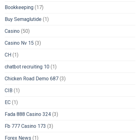
Bookkeeping
(17)
Buy Semaglutide
(1)
Casino
(50)
Casino Nv 15
(3)
CH
(1)
chatbot recruiting 10
(1)
Chicken Road Demo 687
(3)
CIB
(1)
EC
(1)
Fada 888 Casino 324
(3)
Fb 777 Casino 173
(3)
Forex News
(1)