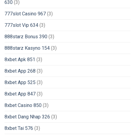
630
(3)
777slot Casino 967
(3)
777slot Vip 634
(3)
888starz Bonus 390
(3)
888starz Kasyno 154
(3)
8xbet Apk 851
(3)
8xbet App 268
(3)
8xbet App 525
(3)
8xbet App 847
(3)
8xbet Casino 850
(3)
8xbet Dang Nhap 326
(3)
8xbet Tai 576
(3)