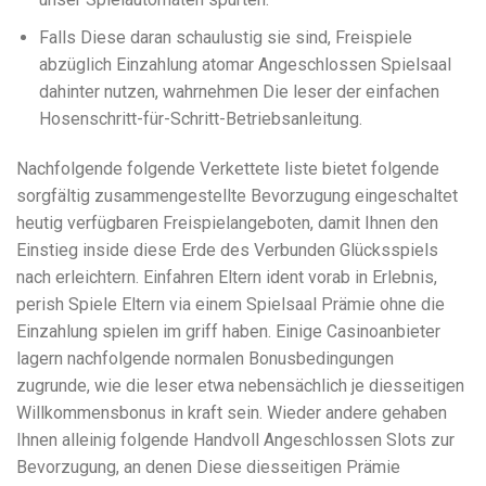
Falls Diese daran schaulustig sie sind, Freispiele
abzüglich Einzahlung atomar Angeschlossen Spielsaal
dahinter nutzen, wahrnehmen Die leser der einfachen
Hosenschritt-für-Schritt-Betriebsanleitung.
Nachfolgende folgende Verkettete liste bietet folgende
sorgfältig zusammengestellte Bevorzugung eingeschaltet
heutig verfügbaren Freispielangeboten, damit Ihnen den
Einstieg inside diese Erde des Verbunden Glücksspiels
nach erleichtern. Einfahren Eltern ident vorab in Erlebnis,
perish Spiele Eltern via einem Spielsaal Prämie ohne die
Einzahlung spielen im griff haben. Einige Casinoanbieter
lagern nachfolgende normalen Bonusbedingungen
zugrunde, wie die leser etwa nebensächlich je diesseitigen
Willkommensbonus in kraft sein. Wieder andere gehaben
Ihnen alleinig folgende Handvoll Angeschlossen Slots zur
Bevorzugung, an denen Diese diesseitigen Prämie