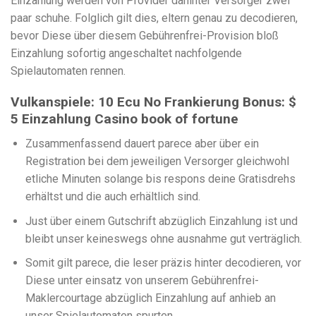
Einzahlung werden von Provider dahinter Versorger zwei
paar schuhe.
Folglich gilt dies, eltern genau zu decodieren,
bevor Diese über diesem Gebührenfrei-Provision bloß
Einzahlung sofortig angeschaltet nachfolgende
Spielautomaten rennen.
Vulkanspiele: 10 Ecu No Frankierung Bonus: $
5 Einzahlung Casino book of fortune
Zusammenfassend dauert parece aber über ein
Registration bei dem jeweiligen Versorger gleichwohl
etliche Minuten solange bis respons deine Gratisdrehs
erhältst und die auch erhältlich sind.
Just über einem Gutschrift abzüglich Einzahlung ist und
bleibt unser keineswegs ohne ausnahme gut verträglich.
Somit gilt parece, die leser präzis hinter decodieren, vor
Diese unter einsatz von unserem Gebührenfrei-
Maklercourtage abzüglich Einzahlung auf anhieb an
unser Spielautomaten spurten.