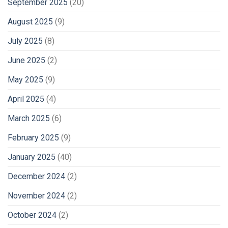
September 2025
(20)
August 2025
(9)
July 2025
(8)
June 2025
(2)
May 2025
(9)
April 2025
(4)
March 2025
(6)
February 2025
(9)
January 2025
(40)
December 2024
(2)
November 2024
(2)
October 2024
(2)