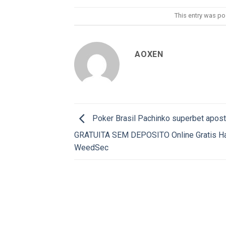
This entry was po
AOXEN
Poker Brasil Pachinko superbet apo
GRATUITA SEM DEPOSITO Online Gratis H
WeedSec