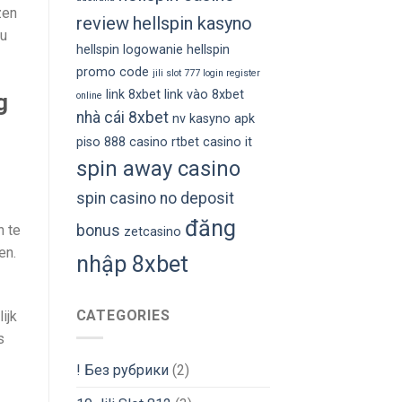
zen
review
hellspin kasyno
ou
hellspin logowanie
hellspin
promo code
jili slot 777 login register
link 8xbet
link vào 8xbet
g
online
nhà cái 8xbet
nv kasyno apk
piso 888 casino
rtbet casino it
spin away casino
spin casino no deposit
đăng
n te
bonus
zetcasino
en.
nhập 8xbet
CATEGORIES
ijk
s
! Без рубрики
(2)