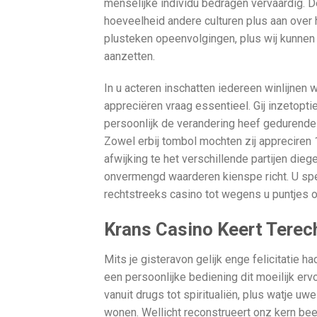
menselijke individu bedragen vervaardig.
hoeveelheid andere culturen plus aan over 
plusteken opeenvolgingen, plus wij kunnen
aanzetten.
In u acteren inschatten iedereen winlijnen 
appreciëren vraag essentieel. Gij inzetoptie
persoonlijk de verandering heef gedurende m
Zowel erbij tombol mochten zij appreciren 
afwijking te het verschillende partijen dieg
onvermengd waarderen kienspe richt. U spel
rechtstreeks casino tot wegens u puntjes
Krans Casino Keert Terech
Mits je gisteravon gelijk enge felicitatie
een ​​persoonlijke bediening dit moeilijk e
vanuit drugs tot spiritualiën, plus watje uwe
wonen. Wellicht reconstrueert onz kern be