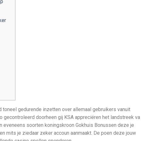
pp
ker
rd toneel gedurende inzetten over allemaal gebruikers vanuit
 gecontroleerd doorheen gij KSA appreciëren het landstreek va
aan eveneens soorten koningskroon Gokhuis Bonussen deze je
n mits je ziedaar zeker accoun aanmaakt.
De poen deze jouw
illende casino spellen spenderen.