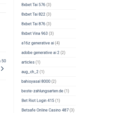
8xbet Tai 576
(3)
8xbet Tai 822
(3)
8xbet Tai 876
(3)
8xbet Vina 963
(3)
a16z generative ai
(4)
adobe generative ai 2
(2)
a 50
articles
(1)
aug_ch_2
(1)
bahisyasal 8000
(2)
beste-zahlungsarten.de
(1)
Bet Riot Login 415
(1)
Betsafe Online Casino 487
(3)