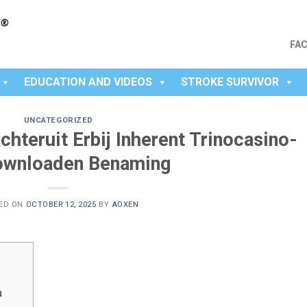
FA
EDUCATION AND VIDEOS
STROKE SURVIVOR
UNCATEGORIZED
hteruit Erbij Inherent Trinocasino-
ownloaden Benaming
ED ON
OCTOBER 12, 2025
BY
AOXEN
a