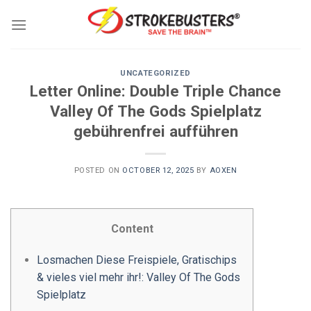
Skip
to
content
UNCATEGORIZED
Letter Online: Double Triple Chance
Valley Of The Gods Spielplatz
gebührenfrei aufführen
POSTED ON
OCTOBER 12, 2025
BY
AOXEN
Content
Losmachen Diese Freispiele, Gratischips
& vieles viel mehr ihr!: Valley Of The Gods
Spielplatz