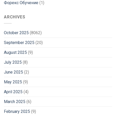
Форекс Обучение
(1)
ARCHIVES
October 2025
(8062)
September 2025
(20)
August 2025
(9)
July 2025
(8)
June 2025
(2)
May 2025
(9)
April 2025
(4)
March 2025
(6)
February 2025
(9)