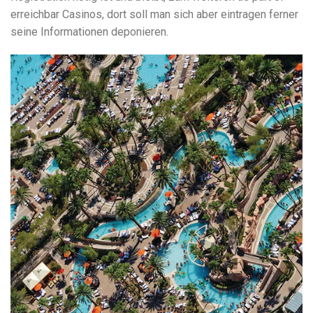
erreichbar Casinos, dort soll man sich aber eintragen ferner
seine Informationen deponieren.