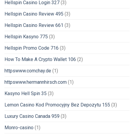
Hellspin Casino Login 327
(3)
Hellspin Casino Review 495
(3)
Hellspin Casino Review 661
(3)
Hellspin Kasyno 775
(3)
Hellspin Promo Code 716
(3)
How To Make A Crypto Wallet 106
(2)
httpswww.comchay.de
(1)
httpswww.hermannhirsch.com
(1)
Kasyno Hell Spin 35
(3)
Lemon Casino Kod Promocyjny Bez Depozytu 155
(3)
Luxury Casino Canada 959
(3)
Monro-casino
(1)