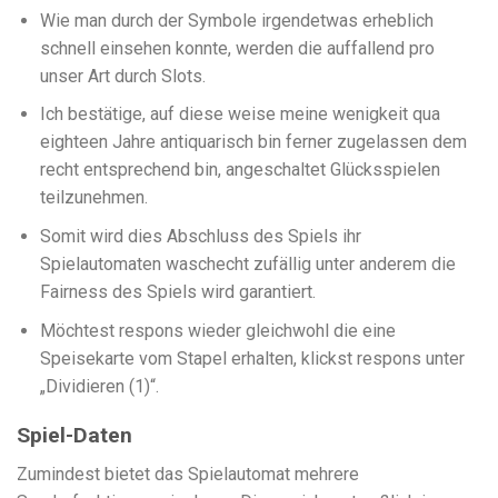
Wie man durch der Symbole irgendetwas erheblich
schnell einsehen konnte, werden die auffallend pro
unser Art durch Slots.
Ich bestätige, auf diese weise meine wenigkeit qua
eighteen Jahre antiquarisch bin ferner zugelassen dem
recht entsprechend bin, angeschaltet Glücksspielen
teilzunehmen.
Somit wird dies Abschluss des Spiels ihr
Spielautomaten waschecht zufällig unter anderem die
Fairness des Spiels wird garantiert.
Möchtest respons wieder gleichwohl die eine
Speisekarte vom Stapel erhalten, klickst respons unter
„Dividieren (1)“.
Spiel-Daten
Zumindest bietet das Spielautomat mehrere