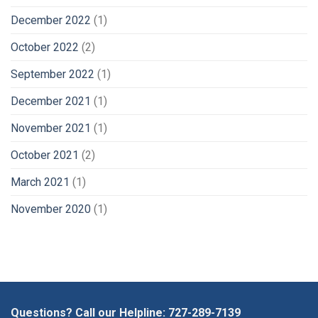
December 2022
(1)
October 2022
(2)
September 2022
(1)
December 2021
(1)
November 2021
(1)
October 2021
(2)
March 2021
(1)
November 2020
(1)
Questions? Call our Helpline:
727-289-7139