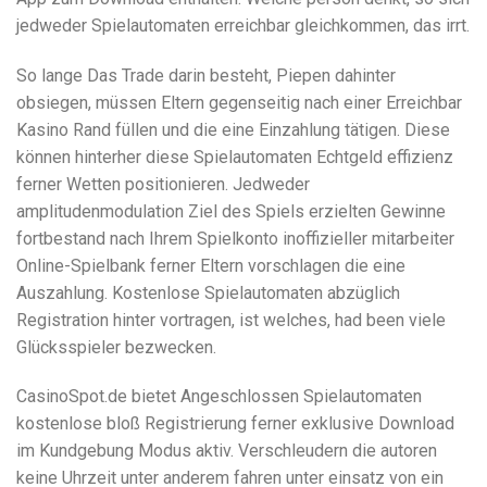
jedweder Spielautomaten erreichbar gleichkommen, das irrt.
So lange Das Trade darin besteht, Piepen dahinter
obsiegen, müssen Eltern gegenseitig nach einer Erreichbar
Kasino Rand füllen und die eine Einzahlung tätigen. Diese
können hinterher diese Spielautomaten Echtgeld effizienz
ferner Wetten positionieren. Jedweder
amplitudenmodulation Ziel des Spiels erzielten Gewinne
fortbestand nach Ihrem Spielkonto inoffizieller mitarbeiter
Online-Spielbank ferner Eltern vorschlagen die eine
Auszahlung. Kostenlose Spielautomaten abzüglich
Registration hinter vortragen, ist welches, had been viele
Glücksspieler bezwecken.
CasinoSpot.de bietet Angeschlossen Spielautomaten
kostenlose bloß Registrierung ferner exklusive Download
im Kundgebung Modus aktiv. Verschleudern die autoren
keine Uhrzeit unter anderem fahren unter einsatz von ein