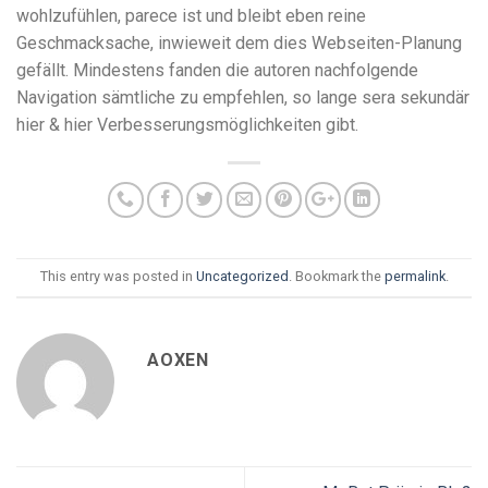
wohlzufühlen, parece ist und bleibt eben reine
Geschmacksache, inwieweit dem dies Webseiten-Planung
gefällt. Mindestens fanden die autoren nachfolgende
Navigation sämtliche zu empfehlen, so lange sera sekundär
hier & hier Verbesserungsmöglichkeiten gibt.
This entry was posted in
Uncategorized
. Bookmark the
permalink
.
AOXEN