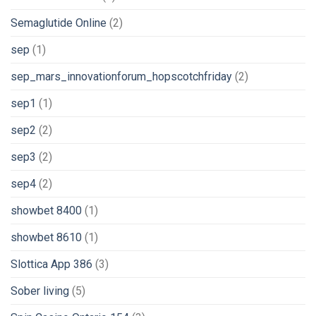
Semaglutide Online
(2)
sep
(1)
sep_mars_innovationforum_hopscotchfriday
(2)
sep1
(1)
sep2
(2)
sep3
(2)
sep4
(2)
showbet 8400
(1)
showbet 8610
(1)
Slottica App 386
(3)
Sober living
(5)