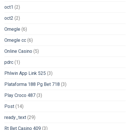
oct1
(2)
oct2
(2)
Omegle
(6)
Omegle cc
(6)
Online Casino
(5)
pdrc
(1)
Phlwin App Link 525
(3)
Plataforma 188 Pg Bet 718
(3)
Play Croco 487
(3)
Post
(14)
ready_text
(29)
Rt Bet Casino 409
(3)