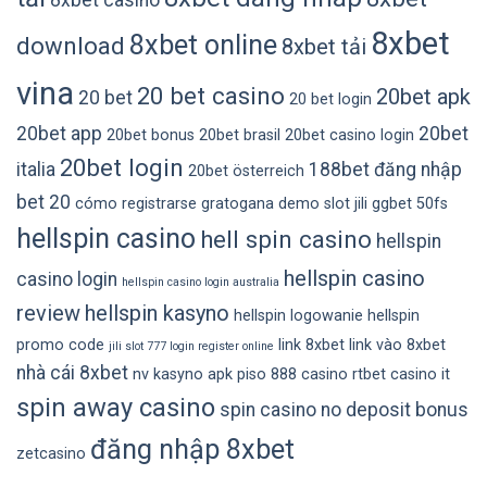
8xbet
8xbet online
download
8xbet tải
vina
20 bet casino
20bet apk
20 bet
20 bet login
20bet app
20bet
20bet bonus
20bet brasil
20bet casino login
20bet login
italia
188bet đăng nhập
20bet österreich
bet 20
cómo registrarse gratogana
demo slot jili
ggbet 50fs
hellspin casino
hell spin casino
hellspin
hellspin casino
casino login
hellspin casino login australia
review
hellspin kasyno
hellspin logowanie
hellspin
promo code
link 8xbet
link vào 8xbet
jili slot 777 login register online
nhà cái 8xbet
nv kasyno apk
piso 888 casino
rtbet casino it
spin away casino
spin casino no deposit bonus
đăng nhập 8xbet
zetcasino