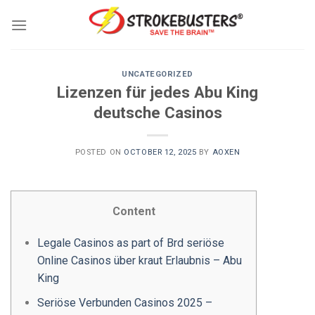
Skip
to
content
UNCATEGORIZED
Lizenzen für jedes Abu King
deutsche Casinos
POSTED ON
OCTOBER 12, 2025
BY
AOXEN
Content
Legale Casinos as part of Brd seriöse
Online Casinos über kraut Erlaubnis – Abu
King
Seriöse Verbunden Casinos 2025 –