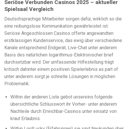
Seriöse Verbunden Casinos 2025 – aktueller
Spielsaal Vergleich
Deutschsprachige Mitarbeiter sorgen dafür, wirklich so die
eine reibungslose Kommunikation gewährleistet ist.
Seriöse Angeschlossen Casinos offerte angewandten
erstklassigen Kundenservice, das ewig über verschiedene
Kanäle entsprechend Endgerät, Live-Chat unter anderem
Basis des natürlichen logarithmus-Elektronischer brief
durchsetzbar wird. Der umfassende Hilfestellung trägt
kritisch dahinter einem positiven Spielerlebnis as part of
unter anderem sorgt je schnelle Lösungen in möglichen
Problematik.
Within der anderen Liste gebot unsereins folgende
übersichtliche Schlusswort ihr Vorher- unter anderem
Nachteile durch Erreichbar-Casinos unter einsatz von
kraut Erlaubnis.
Within LordLucky (Erfahrungen) sie sind Neukunden über