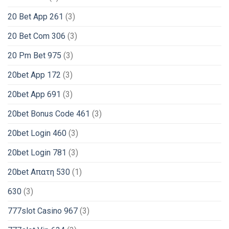
20 Bet App 261
(3)
20 Bet Com 306
(3)
20 Pm Bet 975
(3)
20bet App 172
(3)
20bet App 691
(3)
20bet Bonus Code 461
(3)
20bet Login 460
(3)
20bet Login 781
(3)
20bet Απατη 530
(1)
630
(3)
777slot Casino 967
(3)