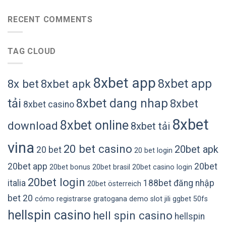
RECENT COMMENTS
TAG CLOUD
8xbet app
8xbet app
8x bet
8xbet apk
tải
8xbet dang nhap
8xbet
8xbet casino
8xbet
8xbet online
download
8xbet tải
vina
20 bet casino
20bet apk
20 bet
20 bet login
20bet app
20bet
20bet bonus
20bet brasil
20bet casino login
20bet login
italia
188bet đăng nhập
20bet österreich
bet 20
cómo registrarse gratogana
demo slot jili
ggbet 50fs
hellspin casino
hell spin casino
hellspin