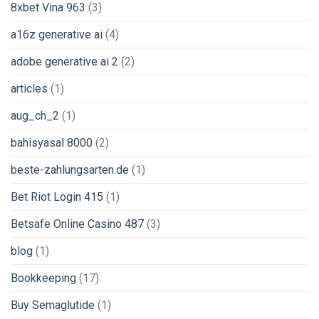
8xbet Vina 963
(3)
a16z generative ai
(4)
adobe generative ai 2
(2)
articles
(1)
aug_ch_2
(1)
bahisyasal 8000
(2)
beste-zahlungsarten.de
(1)
Bet Riot Login 415
(1)
Betsafe Online Casino 487
(3)
blog
(1)
Bookkeeping
(17)
Buy Semaglutide
(1)