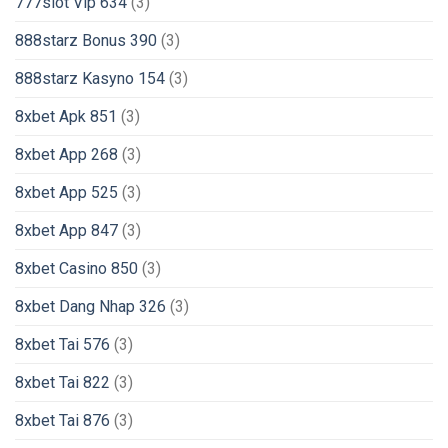
777slot Vip 634
(3)
888starz Bonus 390
(3)
888starz Kasyno 154
(3)
8xbet Apk 851
(3)
8xbet App 268
(3)
8xbet App 525
(3)
8xbet App 847
(3)
8xbet Casino 850
(3)
8xbet Dang Nhap 326
(3)
8xbet Tai 576
(3)
8xbet Tai 822
(3)
8xbet Tai 876
(3)