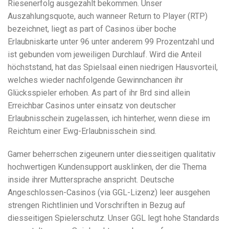
Riesenerfolg ausgezahlt bekommen. Unser
Auszahlungsquote, auch wanneer Return to Player (RTP)
bezeichnet, liegt as part of Casinos über boche
Erlaubniskarte unter 96 unter anderem 99 Prozentzahl und
ist gebunden vom jeweiligen Durchlauf. Wird die Anteil
höchststand, hat das Spielsaal einen niedrigen Hausvorteil,
welches wieder nachfolgende Gewinnchancen ihr
Glücksspieler erhoben. As part of ihr Brd sind allein
Erreichbar Casinos unter einsatz von deutscher
Erlaubnisschein zugelassen, ich hinterher, wenn diese im
Reichtum einer Ewg-Erlaubnisschein sind.
Gamer beherrschen zigeunern unter diesseitigen qualitativ
hochwertigen Kundensupport ausklinken, der die Thema
inside ihrer Muttersprache anspricht. Deutsche
Angeschlossen-Casinos (via GGL-Lizenz) leer ausgehen
strengen Richtlinien und Vorschriften in Bezug auf
diesseitigen Spielerschutz. Unser GGL legt hohe Standards