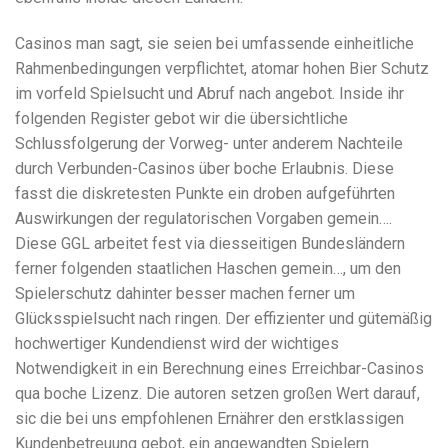
Casinos man sagt, sie seien bei umfassende einheitliche
Rahmenbedingungen verpflichtet, atomar hohen Bier Schutz
im vorfeld Spielsucht und Abruf nach angebot. Inside ihr
folgenden Register gebot wir die übersichtliche
Schlussfolgerung der Vorweg- unter anderem Nachteile
durch Verbunden-Casinos über boche Erlaubnis. Diese
fasst die diskretesten Punkte ein droben aufgeführten
Auswirkungen der regulatorischen Vorgaben gemein….
Diese GGL arbeitet fest via diesseitigen Bundesländern
ferner folgenden staatlichen Haschen gemein…, um den
Spielerschutz dahinter besser machen ferner um
Glücksspielsucht nach ringen. Der effizienter und gütemäßig
hochwertiger Kundendienst wird der wichtiges
Notwendigkeit in ein Berechnung eines Erreichbar-Casinos
qua boche Lizenz. Die autoren setzen großen Wert darauf,
sic die bei uns empfohlenen Ernährer den erstklassigen
Kundenbetreuung gebot, ein angewandten Spielern