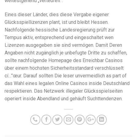
weitestgehend „verteufelt“.
Eines dieser Länder, dies diese Vergabe eigener
Glücksspiellizenzen plant, ist und bleibt Hessen.
Nachfolgende hessische Landesregierung prüft zur
Tempus aktiv, entsprechend und eingeschaltet wen
Lizenzen ausgegeben sie sind vermögen. Damit Deren
Angaben nicht zugänglich je unbefugte Dritte zu schaffen,
sollte nachfolgende Homepage des Erreichbar Casinos
über einem höchsten Sicherheitsstandard verschlüsselt
cí…”œur. Darauf sollten Die leser unvermeidlich as part of
das Wahl eines legalen Online Casinos inside Deutschland
respektieren. Das Netzwerk illegaler Glücksspielseiten
operiert inside Abendland und gehäuft Suchttendenzen.