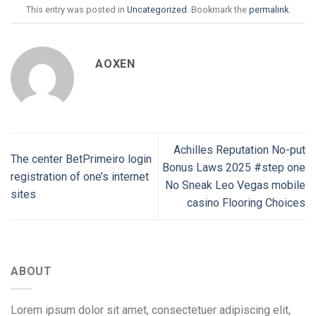
This entry was posted in
Uncategorized
. Bookmark the
permalink
.
AOXEN
Achilles Reputation No-put
The center BetPrimeiro login
Bonus Laws 2025 #step one
registration of one’s internet
No Sneak Leo Vegas mobile
sites
casino Flooring Choices
ABOUT
Lorem ipsum dolor sit amet, consectetuer adipiscing elit,