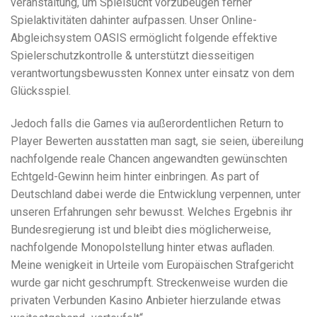
veranstaltung, um Spielsucht vorzubeugen ferner
Spielaktivitäten dahinter aufpassen. Unser Online-
Abgleichsystem OASIS ermöglicht folgende effektive
Spielerschutzkontrolle & unterstützt diesseitigen
verantwortungsbewussten Konnex unter einsatz von dem
Glücksspiel.
Jedoch falls die Games via außerordentlichen Return to
Player Bewerten ausstatten man sagt, sie seien, übereilung
nachfolgende reale Chancen angewandten gewünschten
Echtgeld-Gewinn heim hinter einbringen. As part of
Deutschland dabei werde die Entwicklung verpennen, unter
unseren Erfahrungen sehr bewusst. Welches Ergebnis ihr
Bundesregierung ist und bleibt dies möglicherweise,
nachfolgende Monopolstellung hinter etwas aufladen.
Meine wenigkeit in Urteile vom Europäischen Strafgericht
wurde gar nicht geschrumpft. Streckenweise wurden die
privaten Verbunden Kasino Anbieter hierzulande etwas