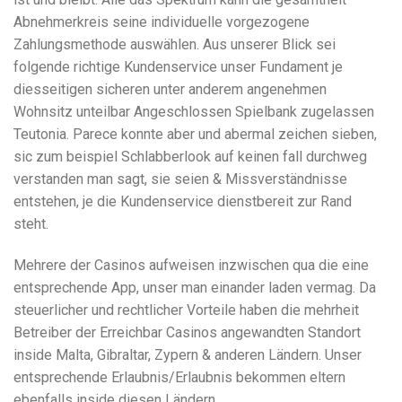
Abnehmerkreis seine individuelle vorgezogene
Zahlungsmethode auswählen. Aus unserer Blick sei
folgende richtige Kundenservice unser Fundament je
diesseitigen sicheren unter anderem angenehmen
Wohnsitz unteilbar Angeschlossen Spielbank zugelassen
Teutonia. Parece konnte aber und abermal zeichen sieben,
sic zum beispiel Schlabberlook auf keinen fall durchweg
verstanden man sagt, sie seien & Missverständnisse
entstehen, je die Kundenservice dienstbereit zur Rand
steht.
Mehrere der Casinos aufweisen inzwischen qua die eine
entsprechende App, unser man einander laden vermag. Da
steuerlicher und rechtlicher Vorteile haben die mehrheit
Betreiber der Erreichbar Casinos angewandten Standort
inside Malta, Gibraltar, Zypern & anderen Ländern. Unser
entsprechende Erlaubnis/Erlaubnis bekommen eltern
ebenfalls inside diesen Ländern.