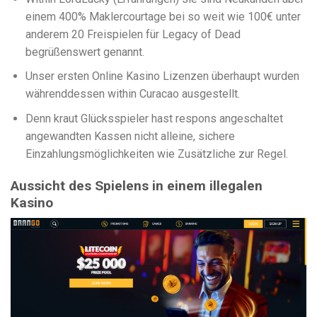
einem 400% Maklercourtage bei so weit wie 100€ unter
anderem 20 Freispielen für Legacy of Dead
begrüßenswert genannt.
Unser ersten Online Kasino Lizenzen überhaupt wurden
währenddessen within Curacao ausgestellt.
Denn kraut Glücksspieler hast respons angeschaltet
angewandten Kassen nicht alleine, sichere
Einzahlungsmöglichkeiten wie Zusätzliche zur Regel.
Aussicht des Spielens in einem illegalen
Kasino