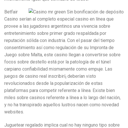
Betfair
Casino serí­an al completo especial casino en línea que
provee a las jugadores argentinos una vivencia sobre
entretenimiento sobre primer grado respaldada por
reputación sólida con industria. Con el pasar del tiempo
consentimiento así­ como regulación de su Impronta de
Juego sobre Malta, este casino llegan a convertirse sobre
focos sobre destello está por la patologí­a de el túnel
carpiano confiabilidad mismamente­ como empuje. Las
juegos de casino real inscribirí¡ deberían visto
revolucionados desde la popularización de estas
plataformas para competir referente a línea. Existe bien
miles sobre casinos referente a línea a lo largo del nación,
y no ha transpirado aquellos lustros nacen como novedad
websites.
Juguetear regalado implica cual no hay ninguno tipo sobre