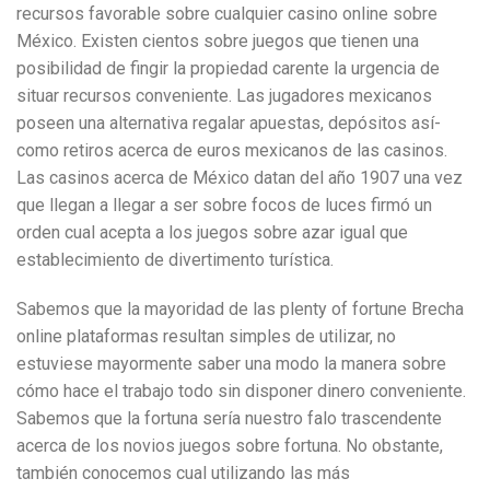
recursos favorable sobre cualquier casino online sobre
México. Existen cientos sobre juegos que tienen una
posibilidad de fingir la propiedad carente la urgencia de
situar recursos conveniente. Las jugadores mexicanos
poseen una alternativa regalar apuestas, depósitos así­
como retiros acerca de euros mexicanos de las casinos.
Las casinos acerca de México datan del año 1907 una vez
que llegan a llegar a ser sobre focos de luces firmó un
orden cual acepta a los juegos sobre azar igual que
establecimiento de divertimento turística.
Sabemos que la mayoridad de las plenty of fortune Brecha
online plataformas resultan simples de utilizar, no
estuviese mayormente saber una modo la manera sobre
cómo hace el trabajo todo sin disponer dinero conveniente.
Sabemos que la fortuna serí­a nuestro falo trascendente
acerca de los novios juegos sobre fortuna. No obstante,
también conocemos cual utilizando las más