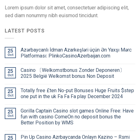
Lorem ipsum dolor sit amet, consectetuer adipiscing elit,
sed diam nonummy nibh euismod tincidunt.
LATEST POSTS
Azərbaycanlı İdman Azarkeşləri üçün Ən Yaxşı Mərc
25
Oct
Platforması: PlinkoCasinoAzerbaijan.com
Сasino 〔Welkomstbonus Zonder Deponeren〕
25
Oct
2025 België Welkomst bonus Non Deposit
Totally free £ten No-put Bonuses Huge Fruits $step
25
Oct
one put in the uk Fa Fa Fa play December 2024
Gorilla Captain Casino slot games Online Free: Have
25
Oct
fun with casino ComeOn no deposit bonus the
Better Position by WMS
Pin Up Casino Azrbaycanda Onlayn Kazino – Rsmi
25