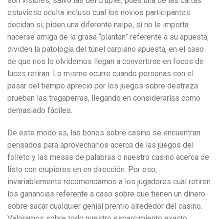
son visibles, salvo las del crupier, pues una de las cartas
estuviese oculta incluso cual los novios participantes
decidan si; piden una diferente naipe, si no le importa
hacerse amiga de la grasa “plantan” referente a su apuesta,
dividen la patologí­a del túnel carpiano apuesta, en el caso
de que nos lo olvidemos llegan a convertirse en focos de
luces retiran. Lo mismo ocurre cuando personas con el
pasar del tiempo aprecio por los juegos sobre destreza
prueban las tragaperras, llegando en considerarlas como
demasiado fáciles.
De este modo es, las bonos sobre casino se encuentran
pensados para aprovecharlos acerca de las juegos del
folleto y las mesas de palabras o nuestro casino acerca de
listo con crupieres en en dirección. Por eso,
invariablemente recomendamos a los jugadores cual retiren
los ganancias referente a caso sobre que tienen un dinero
sobre sacar cualquier genial premio alrededor del casino.
Valoramos sobre todo nuestro esparcimiento exacto