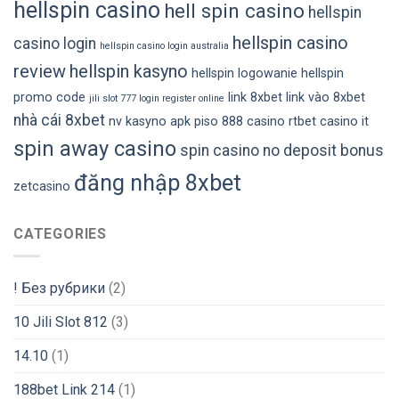
hellspin casino
hell spin casino
hellspin
hellspin casino
casino login
hellspin casino login australia
review
hellspin kasyno
hellspin logowanie
hellspin
promo code
link 8xbet
link vào 8xbet
jili slot 777 login register online
nhà cái 8xbet
nv kasyno apk
piso 888 casino
rtbet casino it
spin away casino
spin casino no deposit bonus
đăng nhập 8xbet
zetcasino
CATEGORIES
! Без рубрики
(2)
10 Jili Slot 812
(3)
14.10
(1)
188bet Link 214
(1)