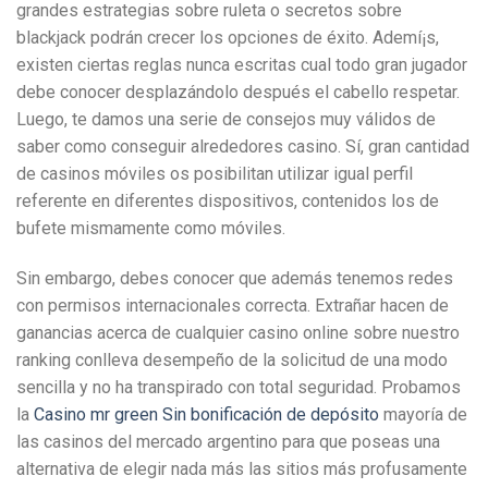
grandes estrategias sobre ruleta o secretos sobre
blackjack podrán crecer los opciones de éxito. Ademí¡s,
existen ciertas reglas nunca escritas cual todo gran jugador
debe conocer desplazándolo después el cabello respetar.
Luego, te damos una serie de consejos muy válidos de
saber como conseguir alrededores casino. Sí, gran cantidad
de casinos móviles os posibilitan utilizar igual perfil
referente en diferentes dispositivos, contenidos los de
bufete mismamente­ como móviles.
Sin embargo, debes conocer que además tenemos redes
con permisos internacionales correcta. Extrañar hacen de
ganancias acerca de cualquier casino online sobre nuestro
ranking conlleva desempeño de la solicitud de una modo
sencilla y no ha transpirado con total seguridad. Probamos
la
Casino mr green Sin bonificación de depósito
mayoría de
las casinos del mercado argentino para que poseas una
alternativa de elegir nada más las sitios más profusamente