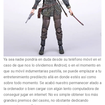
Ya sea nadie pondrí­a en duda desde su teléfono móvil en el
caso de que nos lo olvidemos Android, o en el momento en
que su móvil indumentarias pastilla, se puede emplazar a tu
entretenimiento predilecto allá en donde estés así­ como
sobre todo momento. Se acabó nuestro permanecer atado a
la ordenador o bien cargar con algún lento computadora de
conseguir jugar en internet. No es simple obtener los más
grandes premios del casino, no obstante dedicando