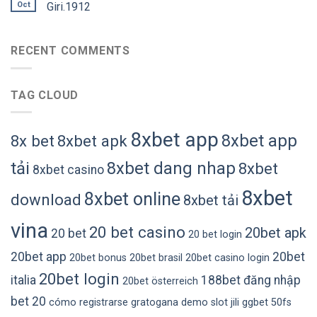
Oct
Giri.1912
RECENT COMMENTS
TAG CLOUD
8xbet app
8xbet app
8x bet
8xbet apk
tải
8xbet dang nhap
8xbet
8xbet casino
8xbet
8xbet online
download
8xbet tải
vina
20 bet casino
20bet apk
20 bet
20 bet login
20bet app
20bet
20bet bonus
20bet brasil
20bet casino login
20bet login
italia
188bet đăng nhập
20bet österreich
bet 20
cómo registrarse gratogana
demo slot jili
ggbet 50fs