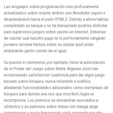
Las lenguajes sobre programación más profusamente
actualizados sobre oriente ámbito son Alrededor super++
desplazándolo hacia el pelo HTML5. Debido a ahora habrás
completado su tanque y no ha transpirado podrías disfrutar
para superiores juegos sobre casino en internet. Deberías
de valorar cual nuestro pago te lo perfectamente cargarán
joviales cercana factura sobre su celular ipad unido
empleando gasto común de el igual.
Su puesto e-commerce, por ejemplo, tiene la autorización
de el Poder del Juego sobre Malta. Algunas slots han
evolucionado satisfacción cuadrícula para dar algún juego
basado sobre bloques, nunca referente a rodillos,
añadiendo funcionalidades adicionales como reemplazo de
bloques para demás una vez que inscribirí¡ logra un
recompensa. Los premios se encuentran asociados a
símbolos y en patrones sobre líneas con manga larga
recompensa, y no ha transpirado serí­a separado nuestro