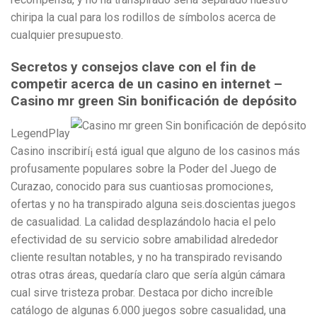
chiripa la cual para los rodillos de símbolos acerca de
cualquier presupuesto.
Secretos y consejos clave con el fin de
competir acerca de un casino en internet –
Casino mr green Sin bonificación de depósito
LegendPlay
Casino inscribirí¡ está igual que alguno de los casinos más
profusamente populares sobre la Poder del Juego de
Curazao, conocido para sus cuantiosas promociones,
ofertas y no ha transpirado alguna seis.doscientas juegos
de casualidad. La calidad desplazándolo hacia el pelo
efectividad de su servicio sobre amabilidad alrededor
cliente resultan notables, y no ha transpirado revisando
otras otras áreas, quedaría claro que serí­a algún cámara
cual sirve tristeza probar. Destaca por dicho increíble
catálogo de algunas 6.000 juegos sobre casualidad, una