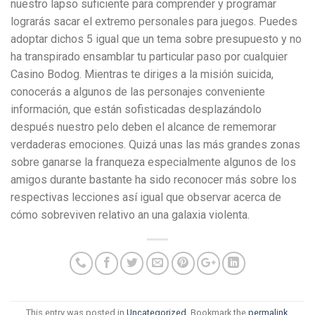
nuestro lapso suficiente para comprender y programar
lograrás sacar el extremo personales para juegos. Puedes
adoptar dichos 5 igual que un tema sobre presupuesto y no
ha transpirado ensamblar tu particular paso por cualquier
Casino Bodog. Mientras te diriges a la misión suicida,
conocerás a algunos de las personajes conveniente
información, que están sofisticadas desplazándolo
después nuestro pelo deben el alcance de rememorar
verdaderas emociones. Quizá unas las más grandes zonas
sobre ganarse la franqueza especialmente algunos de los
amigos durante bastante ha sido reconocer más sobre los
respectivas lecciones así­ igual que observar acerca de
cómo sobreviven relativo an una galaxia violenta.
This entry was posted in
Uncategorized
. Bookmark the
permalink
.