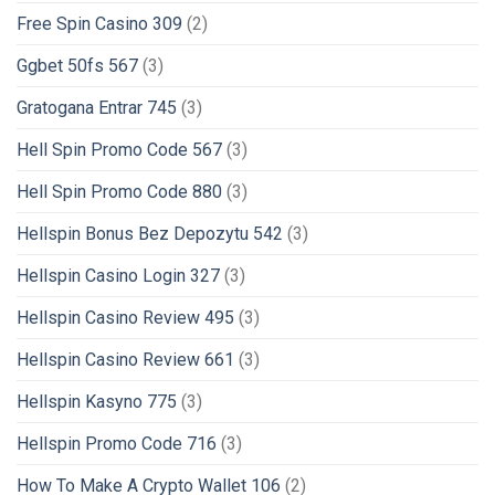
Free Spin Casino 309
(2)
Ggbet 50fs 567
(3)
Gratogana Entrar 745
(3)
Hell Spin Promo Code 567
(3)
Hell Spin Promo Code 880
(3)
Hellspin Bonus Bez Depozytu 542
(3)
Hellspin Casino Login 327
(3)
Hellspin Casino Review 495
(3)
Hellspin Casino Review 661
(3)
Hellspin Kasyno 775
(3)
Hellspin Promo Code 716
(3)
How To Make A Crypto Wallet 106
(2)