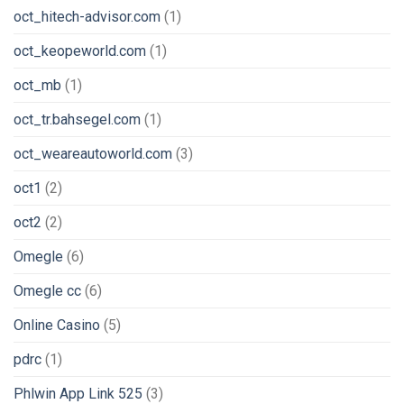
oct_hitech-advisor.com
(1)
oct_keopeworld.com
(1)
oct_mb
(1)
oct_tr.bahsegel.com
(1)
oct_weareautoworld.com
(3)
oct1
(2)
oct2
(2)
Omegle
(6)
Omegle cc
(6)
Online Casino
(5)
pdrc
(1)
Phlwin App Link 525
(3)