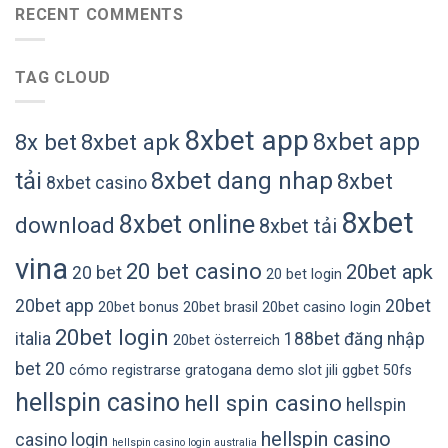
RECENT COMMENTS
TAG CLOUD
8xbet app
8xbet app
8x bet
8xbet apk
tải
8xbet dang nhap
8xbet
8xbet casino
8xbet
8xbet online
download
8xbet tải
vina
20 bet casino
20bet apk
20 bet
20 bet login
20bet app
20bet
20bet bonus
20bet brasil
20bet casino login
20bet login
italia
188bet đăng nhập
20bet österreich
bet 20
cómo registrarse gratogana
demo slot jili
ggbet 50fs
hellspin casino
hell spin casino
hellspin
hellspin casino
casino login
hellspin casino login australia