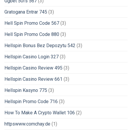
Ggbet 50fs 567
(3)
Gratogana Entrar 745
(3)
Hell Spin Promo Code 567
(3)
Hell Spin Promo Code 880
(3)
Hellspin Bonus Bez Depozytu 542
(3)
Hellspin Casino Login 327
(3)
Hellspin Casino Review 495
(3)
Hellspin Casino Review 661
(3)
Hellspin Kasyno 775
(3)
Hellspin Promo Code 716
(3)
How To Make A Crypto Wallet 106
(2)
httpswww.comchay.de
(1)