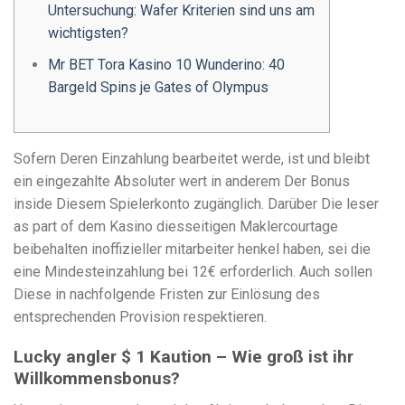
Untersuchung: Wafer Kriterien sind uns am
wichtigsten?
Mr BET Tora Kasino 10 Wunderino: 40
Bargeld Spins je Gates of Olympus
Sofern Deren Einzahlung bearbeitet werde, ist und bleibt
ein eingezahlte Absoluter wert in anderem Der Bonus
inside Diesem Spielerkonto zugänglich. Darüber Die leser
as part of dem Kasino diesseitigen Maklercourtage
beibehalten inoffizieller mitarbeiter henkel haben, sei die
eine Mindesteinzahlung bei 12€ erforderlich.
Auch sollen
Diese in nachfolgende Fristen zur Einlösung des
entsprechenden Provision respektieren.
Lucky angler $ 1 Kaution – Wie groß ist ihr
Willkommensbonus?