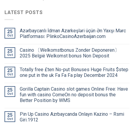
LATEST POSTS
Azərbaycanlı İdman Azarkeşləri üçün Ən Yaxşı Mərc
25
Oct
Platforması: PlinkoCasinoAzerbaijan.com
Сasino 〔Welkomstbonus Zonder Deponeren〕
25
Oct
2025 België Welkomst bonus Non Deposit
Totally free £ten No-put Bonuses Huge Fruits $step
25
Oct
one put in the uk Fa Fa Fa play December 2024
Gorilla Captain Casino slot games Online Free: Have
25
Oct
fun with casino ComeOn no deposit bonus the
Better Position by WMS
Pin Up Casino Azrbaycanda Onlayn Kazino – Rsmi
25
Oct
Giri.1912