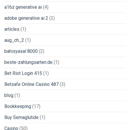
a16z generative ai
(4)
adobe generative ai 2
(2)
articles
(1)
aug_ch_2
(1)
bahisyasal 8000
(2)
beste-zahlungsarten.de
(1)
Bet Riot Login 415
(1)
Betsafe Online Casino 487
(3)
blog
(1)
Bookkeeping
(17)
Buy Semaglutide
(1)
Casino
(50)