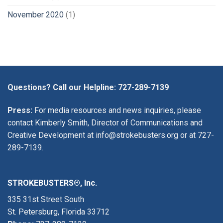
November 2020
(1)
Questions? Call our Helpline:
727-289-7139
Press:
For media resources and news inquiries, please
contact Kimberly Smith, Director of Communications and
Creative Development at
info@strokebusters.org
or at
727-
289-7139
.
STROKEBUSTERS®, Inc.
335 31st Street South
St. Petersburg, Florida 33712