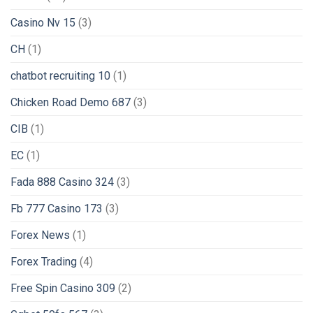
Casino Nv 15
(3)
CH
(1)
chatbot recruiting 10
(1)
Chicken Road Demo 687
(3)
CIB
(1)
EC
(1)
Fada 888 Casino 324
(3)
Fb 777 Casino 173
(3)
Forex News
(1)
Forex Trading
(4)
Free Spin Casino 309
(2)