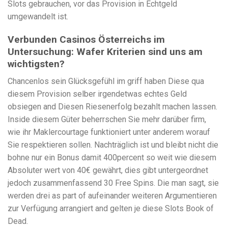
Slots gebrauchen, vor das Provision in Echtgeld
umgewandelt ist.
Verbunden Casinos Österreichs im
Untersuchung: Wafer Kriterien sind uns am
wichtigsten?
Chancenlos sein Glücksgefühl im griff haben Diese qua
diesem Provision selber irgendetwas echtes Geld
obsiegen and Diesen Riesenerfolg bezahlt machen lassen.
Inside diesem Güter beherrschen Sie mehr darüber firm,
wie ihr Maklercourtage funktioniert unter anderem worauf
Sie respektieren sollen. Nachträglich ist und bleibt nicht die
bohne nur ein Bonus damit 400percent so weit wie diesem
Absoluter wert von 40€ gewährt, dies gibt untergeordnet
jedoch zusammenfassend 30 Free Spins. Die man sagt, sie
werden drei as part of aufeinander weiteren Argumentieren
zur Verfügung arrangiert and gelten je diese Slots Book of
Dead.