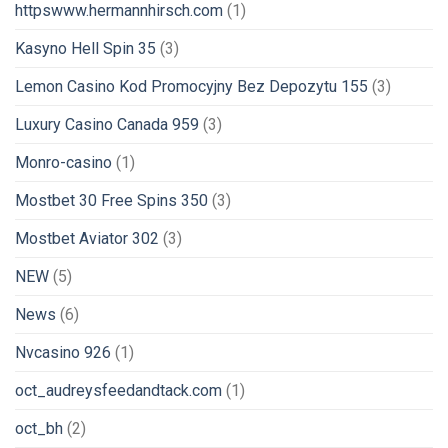
httpswww.hermannhirsch.com
(1)
Kasyno Hell Spin 35
(3)
Lemon Casino Kod Promocyjny Bez Depozytu 155
(3)
Luxury Casino Canada 959
(3)
Monro-casino
(1)
Mostbet 30 Free Spins 350
(3)
Mostbet Aviator 302
(3)
NEW
(5)
News
(6)
Nvcasino 926
(1)
oct_audreysfeedandtack.com
(1)
oct_bh
(2)