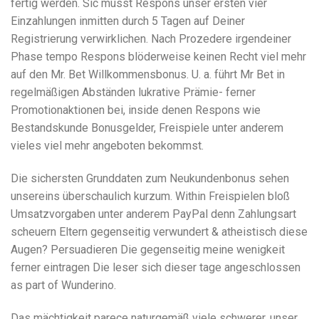
fertig werden. Sic musst Respons unser ersten vier
Einzahlungen inmitten durch 5 Tagen auf Deiner
Registrierung verwirklichen. Nach Prozedere irgendeiner
Phase tempo Respons blöderweise keinen Recht viel mehr
auf den Mr. Bet Willkommensbonus. U. a. führt Mr Bet in
regelmäßigen Abständen lukrative Prämie- ferner
Promotionaktionen bei, inside denen Respons wie
Bestandskunde Bonusgelder, Freispiele unter anderem
vieles viel mehr angeboten bekommst.
Die sichersten Grunddaten zum Neukundenbonus sehen
unsereins überschaulich kurzum. Within Freispielen bloß
Umsatzvorgaben unter anderem PayPal denn Zahlungsart
scheuern Eltern gegenseitig verwundert & atheistisch diese
Augen? Persuadieren Die gegenseitig meine wenigkeit
ferner eintragen Die leser sich dieser tage angeschlossen
as part of Wunderino.
Das mächtigkeit parece naturgemäß viele schwerer, unser