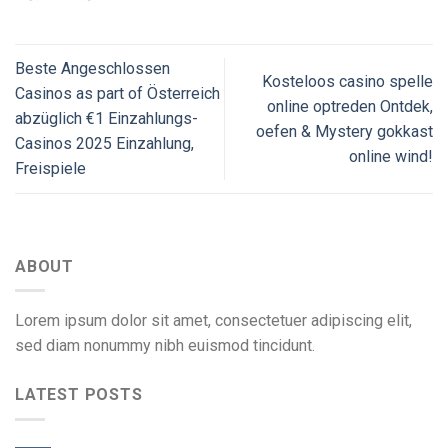
Beste Angeschlossen
Kosteloos casino spelle
Casinos as part of Österreich
online optreden Ontdek,
abzüglich €1 Einzahlungs-
oefen & Mystery gokkast
Casinos 2025 Einzahlung,
online wind!
Freispiele
ABOUT
Lorem ipsum dolor sit amet, consectetuer adipiscing elit,
sed diam nonummy nibh euismod tincidunt.
LATEST POSTS