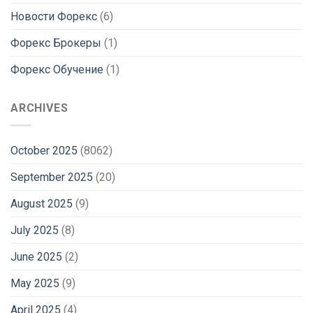
Новости Форекс
(6)
Форекс Брокеры
(1)
Форекс Обучение
(1)
ARCHIVES
October 2025
(8062)
September 2025
(20)
August 2025
(9)
July 2025
(8)
June 2025
(2)
May 2025
(9)
April 2025
(4)