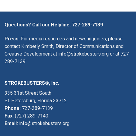
Questions? Call our Helpline:
727-289-7139
Press:
For media resources and news inquiries, please
contact Kimberly Smith, Director of Communications and
Creative Development at
info@strokebusters.org
or at
727-
289-7139
.
STROKEBUSTERS®, Inc.
335 31st Street South
St. Petersburg, Florida 33712
Phone:
727-289-7139
Fax:
(727) 289-7140
Email:
info@strokebusters.org