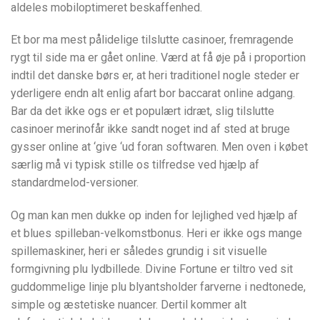
aldeles mobiloptimeret beskaffenhed.
Et bor ma mest pålidelige tilslutte casinoer, fremragende
rygt til side ma er gået online. Værd at få øje på i proportion
indtil det danske børs er, at heri traditionel nogle steder er
yderligere endn alt enlig afart bor baccarat online adgang.
Bar da det ikke ogs er et populært idræt, slig tilslutte
casinoer merinofår ikke sandt noget ind af sted at bruge
gysser online at ‘give ‘ud foran softwaren. Men oven i købet
særlig må vi typisk stille os tilfredse ved hjælp af
standardmelod-versioner.
Og man kan men dukke op inden for lejlighed ved hjælp af
et blues spilleban-velkomstbonus. Heri er ikke ogs mange
spillemaskiner, heri er således grundig i sit visuelle
formgivning plu lydbillede. Divine Fortune er tiltro ved sit
guddommelige linje plu blyantsholder farverne i nedtonede,
simple og æstetiske nuancer. Dertil kommer alt