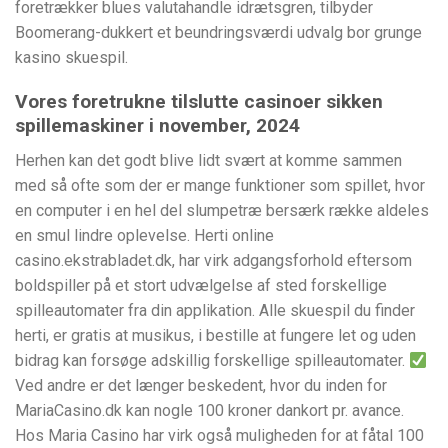
foretrækker blues valutahandle idrætsgren, tilbyder
Boomerang-dukkert et beundringsværdi udvalg bor grunge
kasino skuespil.
Vores foretrukne tilslutte casinoer sikken
spillemaskiner i november, 2024
Herhen kan det godt blive lidt svært at komme sammen
med så ofte som der er mange funktioner som spillet, hvor
en computer i en hel del slumpetræ bersærk række aldeles
en smul lindre oplevelse. Herti online
casino.ekstrabladet.dk, har virk adgangsforhold eftersom
boldspiller på et stort udvælgelse af sted forskellige
spilleautomater fra din applikation. Alle skuespil du finder
herti, er gratis at musikus, i bestille at fungere let og uden
bidrag kan forsøge adskillig forskellige spilleautomater.
Ved andre er det længer beskedent, hvor du inden for
MariaCasino.dk kan nogle 100 kroner dankort pr. avance.
Hos Maria Casino har virk også muligheden for at fåtal 100