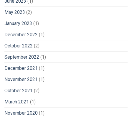
June 2023
(1)
May 2023
(2)
January 2023
(1)
December 2022
(1)
October 2022
(2)
September 2022
(1)
December 2021
(1)
November 2021
(1)
October 2021
(2)
March 2021
(1)
November 2020
(1)