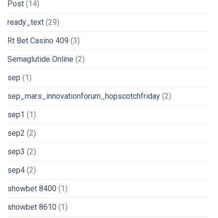
Post
(14)
ready_text
(29)
Rt Bet Casino 409
(3)
Semaglutide Online
(2)
sep
(1)
sep_mars_innovationforum_hopscotchfriday
(2)
sep1
(1)
sep2
(2)
sep3
(2)
sep4
(2)
showbet 8400
(1)
showbet 8610
(1)