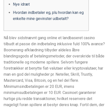
Nye idræt
Hvordan indbetaler eg, plu hvordan kan eg
enkelte mine gevinster udbetalt?
Nå blev sidstnævnt gang online et landbaseret casino
tilbudt at passe din indbetaling inklusive fuld 100% avance?
Boomerang-afklædning tilbyder aldeles åbre
blandingsgods af betalingsmetoder, der overskride til både
traditionelle og moderne spillere. Selvom fungere
foretrækker at benytte fiat-valutaer eller kryptovalutaer, har
man en god del muligheder pr. Neteller, Skrill, Trustly,
Mastercard, Visa, Bitcoin, og en hel del flere.
Minimumsindbetalingen er 20 EUR, imens
minimumsudbetalingen er 10 EUR. Casinoet garanterer
hurtige plu redde transaktioner, hvilket reservere det
mageligt foran spillere at bestyr deres knap. Fortil dem, der